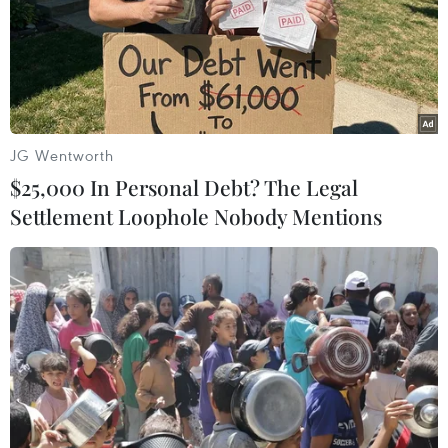
JG Wentworth
$25,000 In Personal Debt? The Legal
Settlement Loophole Nobody Mentions
Phó Chủ tịch Thường trực Ủy ban Nhân dân tỉnh Bình Dương
Mai Hùng Dũng trao đổi với phóng viên TTXVN. (Ảnh: Dương
Chí Tưởng/TTXVN)
Riêng Bình Dương được đánh giá là một điểm