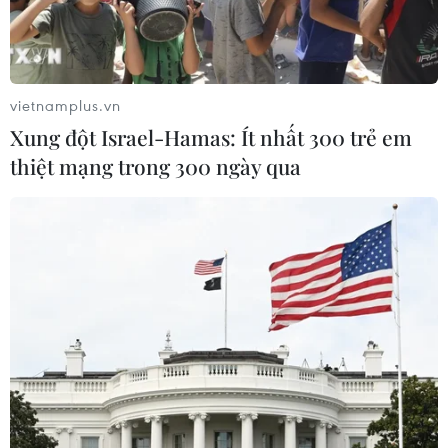
sáng trong phát triển thành phố thông minh và
ứng dụng công nghệ 4.0. Thành công của Bình
Dương trong việc giải quyết thách thức xã hội và
môi trường đầu tư được đánh giá cao.
vietnamplus.vn
Các diễn giả đề xuất chọn thành phố mới Bình
Xung đột Israel-Hamas: Ít nhất 300 trẻ em
Dương trở thành trung tâm giáo dục uy tín cho
thiệt mạng trong 300 ngày qua
tương lai về đào tạo nguồn nhân lực chất lượng
cao để đáp ứng xu hướng Đổi mới Sáng tạo và
Chuyển đổi Số. Đồng thời, nhấn mạnh việc mời
gọi tài năng, thu hút chất xám từ nơi khác và
xây dựng hệ sinh thái mới để tạo cơ hội phát
triển nghề nghiệp, môi trường sống đáng sống.
Điều này có thể biến Bình Dương không chỉ
thành vùng đổi mới sáng tạo mà trở thành
"thung lũng Silicon" mới của Việt Nam.
- Xin ông cho biết Bình Dương kỳ vọng sự kiện