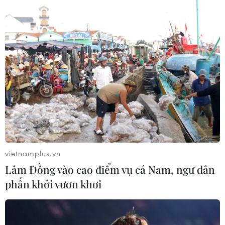
sự sẵn sàng thu hút nhà đầu tư thế hệ mới,
mang lại giá trị gia tăng cao hơn cho tỉnh. Tôi
tin rằng sự kiện này đánh dấu một bước quan
trọng trong việc xây dựng tương lai bền vững
và thông minh cho Bình Dương.
- Trân trọng cảm ơn ông!
(TTXVN/Vietnam+)
vietnamplus.vn
Lâm Đồng vào cao điểm vụ cá Nam, ngư dân
phấn khởi vươn khơi