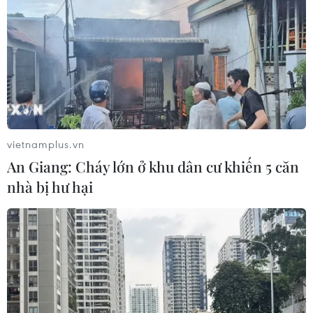
TIN LIÊN QUAN
vietnamplus.vn
An Giang: Cháy lớn ở khu dân cư khiến 5 căn
nhà bị hư hại
Tỉnh Bình Dương lần thứ 4 đăng cai Diễn
đàn Hợp tác Kinh tế Horasis
04/12/2023 04:30