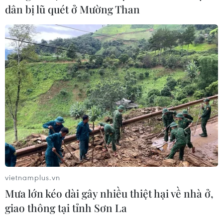
dân bị lũ quét ở Mường Than
vietnamplus.vn
Mưa lớn kéo dài gây nhiều thiệt hại về nhà ở,
giao thông tại tỉnh Sơn La