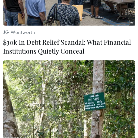
JG Wentworth
$30k In Debt Relief Scandal: What Financial
Institutions Quietly Conceal
Quang cảnh buổi đối thoại toàn thể Diễn đàn Hợp tác Kinh tế
châu Á Horasis 2023. (Ảnh: Dương Chí Tưởng/TTXVN)
Nhân Diễn đàn Hợp tác Kinh tế Horasis châu Á
2023 diễn ra tại tỉnh Bình Dương từ ngày 3-5/12
- nơi có hơn 4.000 nhà đầu tư nước ngoài đặt