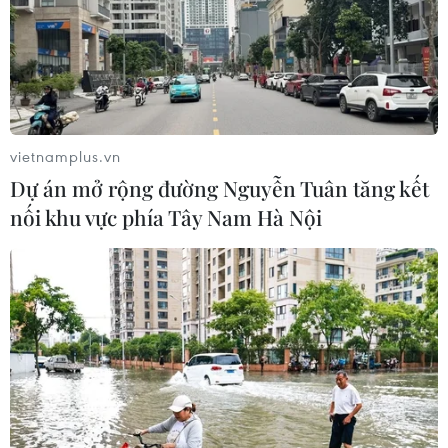
Diễn đàn Hợp tác Kinh tế Horasis châu Á năm 2023 là
cơ hội để Bình Dương quảng bá hình ảnh với các đối
tác quốc tế, cũng như thể hiện năng lực của tỉnh trong tổ
chức các sự kiện lớn.
vietnamplus.vn
Dự án mở rộng đường Nguyễn Tuân tăng kết
nối khu vực phía Tây Nam Hà Nội