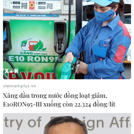
Giá vàng trong nước tiếp tục tăng,
SJC lên ngưỡng 143,3 triệu đồng mỗi
lượng
06/08/2026 02:12
Triều Tiên mở đường bay Bình
Nhưỡng-Wonsan Kalma thúc đẩy du
lịch
vietnamplus.vn
06/08/2026 02:05
Xăng dầu trong nước đồng loạt giảm,
E10RON95-III xuống còn 22.324 đồng/lít
Giá vàng ngày 6/8: Bảng giá tại các
công ty vàng bạc đá quý
06/08/2026 01:54