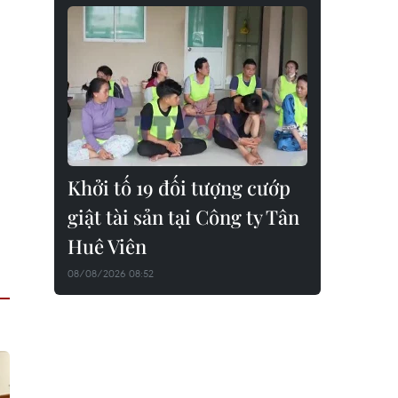
Khởi tố 19 đối tượng cướp
giật tài sản tại Công ty Tân
Huê Viên
08/08/2026 08:52