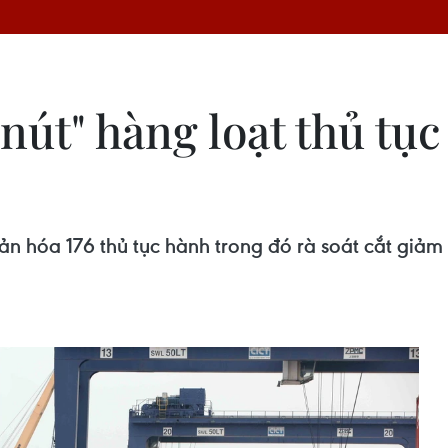
nút" hàng loạt thủ tụ
ản hóa 176 thủ tục hành trong đó rà soát cắt giảm 