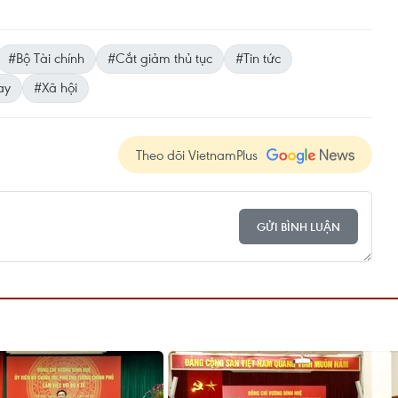
#Bộ Tài chính
#Cắt giảm thủ tục
#Tin tức
ay
#Xã hội
Theo dõi VietnamPlus
GỬI BÌNH LUẬN