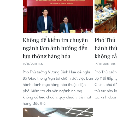
Không để kiểm tra chuyên
Phó Thủ 
ngành làm ảnh hưởng đến
hành thủ
lưu thông hàng hóa
không cầ
17/11/2018 11:37
17/11/2018 14:15
Phó Thủ tướng Vương Đình Huệ đề nghị
Phó Thủ tướn
Bộ Giao thông Vận tải chấm dứt việc ban
Bộ Y tế tiếp 
hành danh mục hàng hóa thuộc diện
Chính phủ để
phải kiểm tra chuyên ngành nhưng
thủ tục này 
không có tiêu chuẩn, quy chuẩn, trừ mặt
tục kinh doa
hàng đặc thù.