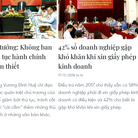
tướng: Không ban
42% số doanh nghiệp gặp
 tục hành chính
khó khăn khi xin giấy phép
n thiết
kinh doanh
17/11/2018 14:14
g Vương Đình Huệ chỉ đạo
Điều tra năm 2017 cho thấy vẫn có 58%
tục quán triệt chủ trương của
doanh nghiệp phải đi xin giấy phép kin
 giảm bớt thủ tục, tránh cắt
doanh có điều kiện và 42% cho biết là
lại “cài cắm” thêm những thủ
gặp khó khăn khi xin giấy phép.
nh ở những văn bản khác.