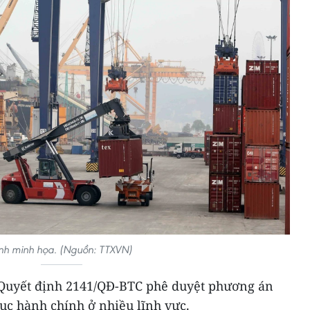
nh minh họa. (Nguồn: TTXVN)
 Quyết định 2141/QĐ-BTC phê duyệt phương án
tục hành chính ở nhiều lĩnh vực.