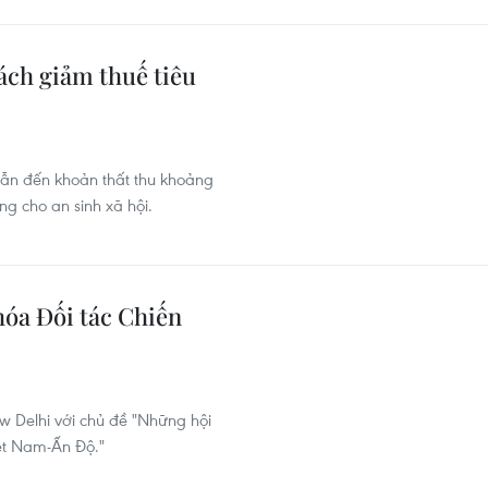
ách giảm thuế tiêu
 dẫn đến khoản thất thu khoảng
ng cho an sinh xã hội.
hóa Đối tác Chiến
ew Delhi với chủ đề "Những hội
iệt Nam-Ấn Độ."