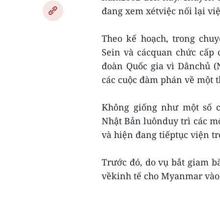
đang xem xétviệc nối lại vi
Theo kế hoạch, trong chu
Sein và cácquan chức cấp
đoàn Quốc gia vì Dânchủ (
các cuộc đàm phán về một 
Không giống như một số c
Nhật Bản luônduy trì các m
và hiện đang tiếptục viện 
Trước đó, do vụ bắt giam b
vềkinh tế cho Myanmar vào