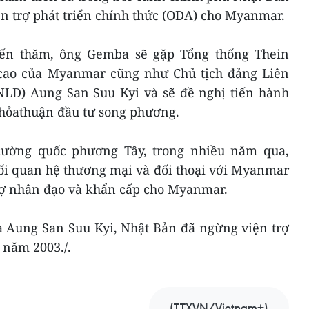
ện trợ phát triển chính thức (ODA) cho Myanmar.
yến thăm, ông Gemba sẽ gặp Tổng thống Thein
 cao của Myanmar cũng như Chủ tịch đảng Liên
NLD) Aung San Suu Kyi và sẽ đề nghị tiến hành
thỏathuận đầu tư song phương.
ường quốc phương Tây, trong nhiều năm qua,
ối quan hệ thương mại và đối thoại với Myanmar
trợ nhân đạo và khẩn cấp cho Myanmar.
à Aung San Suu Kyi, Nhật Bản đã ngừng viện trợ
 năm 2003./.
(TTXVN/Vietnam+)