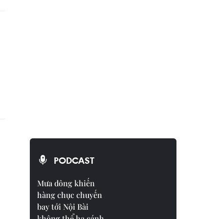
PODCAST
Mưa dông khiến
hàng chục chuyến
bay tới Nội Bài
không thể hạ cánh