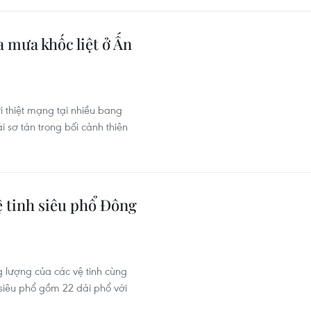
 mưa khốc liệt ở Ấn
i thiệt mạng tại nhiều bang
 sơ tán trong bối cảnh thiên
 tinh siêu phổ Đông
 lượng của các vệ tinh cùng
t siêu phổ gồm 22 dải phổ với