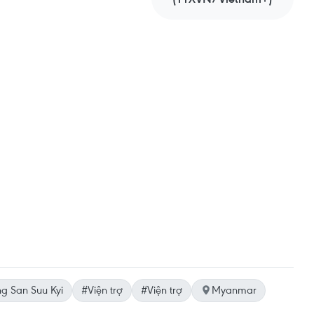
g San Suu Kyi
#Viện trợ
#Viện trợ
Myanmar