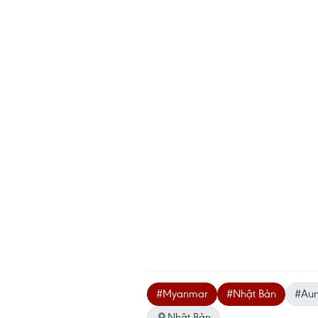
#Myanmar
#Nhật Bản
#Aun
Nhật Bản