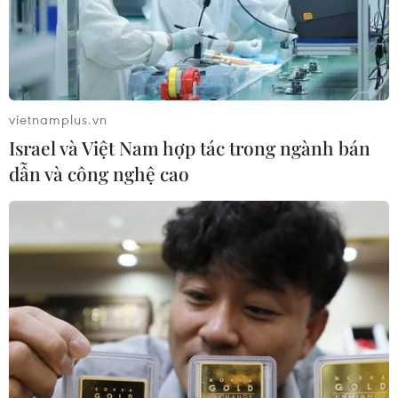
vietnamplus.vn
Bà Rịa-Vũng Tàu: Bệnh nhân chết não
Israel và Việt Nam hợp tác trong ngành bán
hiến tạng cho 3 người khác
dẫn và công nghệ cao
04/05/2021 13:55
Nam bệnh nhân T.H.P, sinh năm 1997, trú tại thôn 5, xã
Long Sơn, thành phố Vũng Tàu, bị tai nạn giao thông và
chết não, gia đình của anh P đã hiến tặng một số bộ
phận cơ thể của anh.