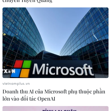
CƠ QUAN CHỦ QUẢN: THÔNG TẤN XÃ VIỆT NAM
Tổng Biên tập: TRẦN TIẾN DUẨN
Phó Tổng Biên tập: NGUYỄN THỊ TÁM, KHÚC THANH
THỦY
Sở hữu trí tuệ
Quy định sử dụng
RSS
Hỗ trợ
Ngôn ngữ
TTXVN
Dịch vụ tin
Quảng cáo
Liên hệ
vietnamplus.vn
Doanh thu AI của Microsoft phụ thuộc phần
lớn vào đối tác OpenAI
Giấy phép số: 1374/GP-BTTTT do Bộ Thông tin và Truyền thông