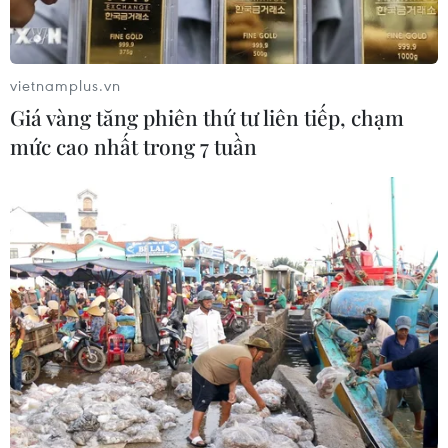
vietnamplus.vn
Giá vàng tăng phiên thứ tư liên tiếp, chạm
mức cao nhất trong 7 tuần
Bà Rịa-Vũng Tàu: Gia đình hiến tạng nam
thanh niên bị tai nạn
17/05/2021 02:32
Đây là trường hợp thứ hai hiến tạng trong tháng Năm
này và cũng là trường hợp thứ 3 hiến tạng tại Bà Rịa-
Vũng Tàu được phẫu thuật lấy tạng ở Bệnh viện Bà Rịa.