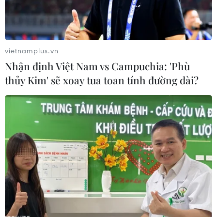
tim.
vietnamplus.vn
Nhận định Việt Nam vs Campuchia: 'Phù
thủy Kim' sẽ xoay tua toan tính đường dài?
Hai bệnh nhân được ghép thận tại Bệnh viện Chợ Rẫy hồi phục
sau ghép. (Ảnh: TTXVN phát)
Ngày 13/5, Bệnh viện Chợ Rẫy Thành phố Hồ Chí
Minh thông tin đã phối hợp cùng Bệnh viện