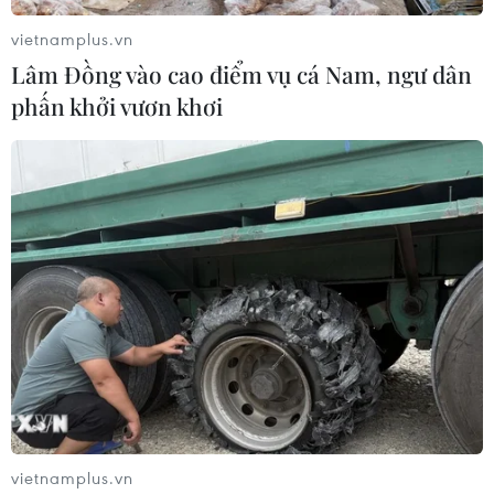
vietnamplus.vn
Lâm Đồng vào cao điểm vụ cá Nam, ngư dân
phấn khởi vươn khơi
Chuyển giao kỹ thuật ghép gan cứu sống 2
trẻ bị bệnh hiểm nghèo
23/08/2021 03:22
Hai ca ghép gan là những bệnh nhi rất nhỏ tuổi, bệnh lý
vietnamplus.vn
phức tạp, ghép bất đồng nhóm máu, lần đầu tiên được