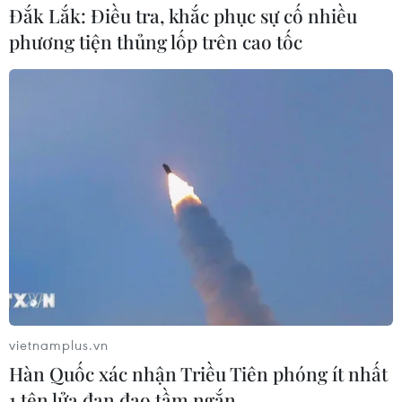
Đắk Lắk: Điều tra, khắc phục sự cố nhiều
thực hiện bởi chính các thầy thuốc Việt Nam.
phương tiện thủng lốp trên cao tốc
vietnamplus.vn
Bệnh viện Trung ương Huế xác lập các kỷ
Hàn Quốc xác nhận Triều Tiên phóng ít nhất
lục mới về ghép tim
1 tên lửa đạn đạo tầm ngắn