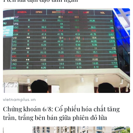
07/05/2022 07:30
Với ca ghép tim đặc biệt, Bệnh viện Trung ương Huế
(Thừa Thiên-Huế) đã xác lập hai kỷ lục mới là thời gian
lấy tim xuyên Việt đến khi tim đập lại ngắn nhất và thời
gian mổ ngắn nhất.
vietnamplus.vn
Chứng khoán 6/8: Cổ phiếu hóa chất tăng
trần, trắng bên bán giữa phiên đỏ lửa