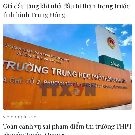
Giá dầu tăng khi nhà đầu tư thận trọng trước
Đồng Nai: Bé trai 4 tuổi suy đa tạng
tình hình Trung Đông
sau thời gian dài chỉ uống sữa tươi
30/07/2026 05:45
Hơn 300 doanh nghiệp tham gia
Triển lãm quốc tế chuyên ngành y
dược
30/07/2026 05:02
Xem thêm
vietnamplus.vn
Toàn cảnh vụ sai phạm điểm thi trường THPT
chuyên Tuyên Quang