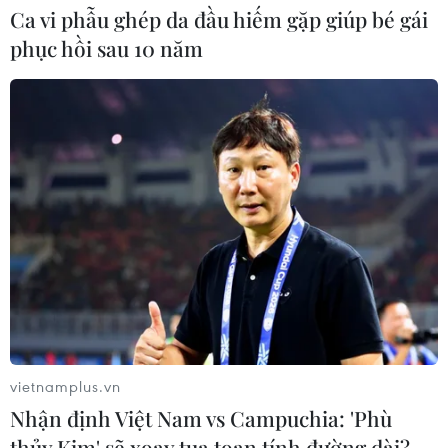
Ca vi phẫu ghép da đầu hiếm gặp giúp bé gái
phục hồi sau 10 năm
CƠ QUAN CHỦ QUẢN: THÔNG TẤN XÃ VIỆT NAM
Tổng Biên tập: TRẦN TIẾN DUẨN
Phó Tổng Biên tập: NGUYỄN THỊ TÁM, KHÚC THANH
THỦY
Sở hữu trí tuệ
Quy định sử dụng
RSS
Hỗ trợ
Ngôn ngữ
TTXVN
Dịch vụ tin
Quảng cáo
Liên hệ
vietnamplus.vn
Nhận định Việt Nam vs Campuchia: 'Phù
thủy Kim' sẽ xoay tua toan tính đường dài?