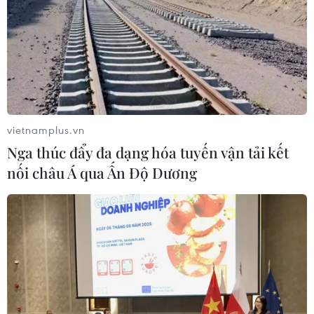
vietnamplus.vn
Nga thúc đẩy đa dạng hóa tuyến vận tải kết
nối châu Á qua Ấn Độ Dương