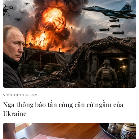
TIN LIÊN QUAN
vietnamplus.vn
Nga thông báo tấn công căn cứ ngầm của
Ukraine
Nguyễn Thị Tâm về nhì tại Giải vô địch