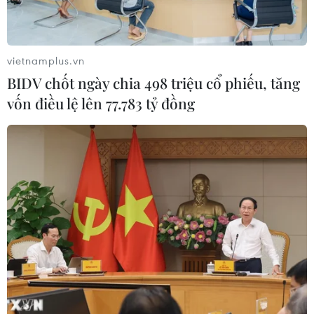
Công Phượng gặp thử thách lớn
trong ngày tái xuất V-League 2026/27
06/08/2026 11:49
vietnamplus.vn
BIDV chốt ngày chia 498 triệu cổ phiếu, tăng
vốn điều lệ lên 77.783 tỷ đồng
Nhận định Việt Nam vs
Campuchia: Vì sao thầy trò HLV Kim
Sang-sik cần giành ngôi đầu bảng?
06/08/2026 11:05
Nhận định Việt Nam vs Campuchia:
'Phù thủy Kim' sẽ xoay tua toan tính
đường dài?
06/08/2026 08:25
HLV Kim Sang-sik: 'Tuyển Việt Nam