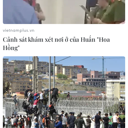
vietnamplus.vn
Cảnh sát khám xét nơi ở của Huấn "Hoa
Hồng"
Cận cảnh 'hattrick' Vàng của
Aerobic Việt Nam tại SEA Gam 32
13/05/2023 07:53
Đội tuyển Aerobic Việt Nam đã có một ngày thi đấu
hoàn hảo tại nhà thi đấu của sân vận động Olympic,
khi vô địch trọn vẹn cả 3 nội dung chung kết.