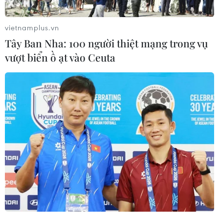
vietnamplus.vn
Tây Ban Nha: 100 người thiệt mạng trong vụ
vượt biển ồ ạt vào Ceuta
Việt Nam thêm HCV ở môn Đua thuyền
Truyền thống, Cờ tướng, Judo
13/05/2023 11:15
Chiều 13/5, Đoàn Thể thao Việt Nam đã giành được
thêm 1 huy chương Vàng và 1 huy chương Bạc ở môn