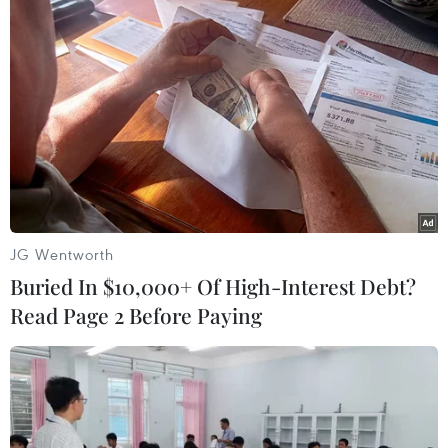
boxing nữ thế giới 2023
26/03/2023 14:48
Võ sỹ của Việt Nam không thể vượt qua đương kim vô
địch Nikhat Zareen tại chung kết boxing thế giới 2023
diễn ra tại Ấn Độ.
JG Wentworth
Buried In $10,000+ Of High-Interest Debt?
Read Page 2 Before Paying