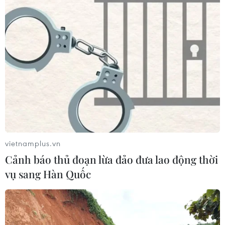
thông khu vực
04/08/2026 02:45
Báo chí Đông Nam Á "dậy
sóng" vì tuyển Việt Nam, chỉ ra lý do
Indonesia thua đau
04/08/2026 02:32
'Hủy diệt' Indonesia 3-0, tuyển Việt
Nam khẳng định vị thế nhà vô địch
vietnamplus.vn
ASEAN Cup
Cảnh báo thủ đoạn lừa đảo đưa lao động thời
03/08/2026 15:39
vụ sang Hàn Quốc
ASEAN Cup 2026: Tuyển Việt Nam
bước vào thử thách lớn nhất