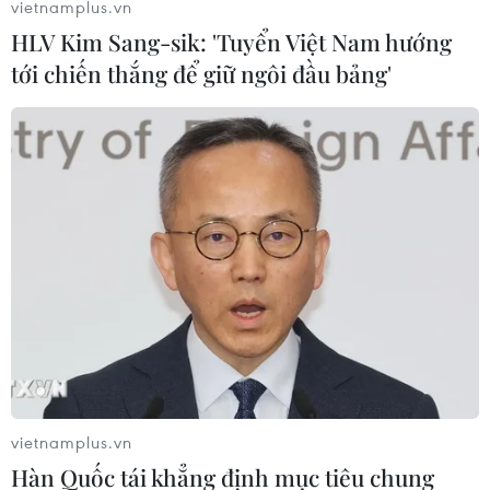
vietnamplus.vn
Đua thuyền Truyền thống, 1 huy chương Vàng ở môn Cờ
HLV Kim Sang-sik: 'Tuyển Việt Nam hướng
tướng và 1 huy chương Vàng ở môn Judo,
tới chiến thắng để giữ ngôi đầu bảng'
Bảng tổng sắp huy chương SEA Games
vietnamplus.vn
Hàn Quốc tái khẳng định mục tiêu chung
ngày 13/5: Việt Nam cán mốc 80 HCV