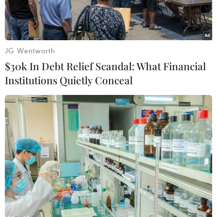
JG Wentworth
$30k In Debt Relief Scandal: What Financial
Institutions Quietly Conceal
Vận động viên Hà Thị Linh giành huy chương Vàng môn Boxing
ở hạng cân 60-63kg. (Ảnh: TTXVN)
Số lượng huy chương Vàng của Đoàn Thể thao
Việt Nam tiếp tục tăng lên sau khi các võ sỹ thi
đấu thành công trong chiều 13/5.