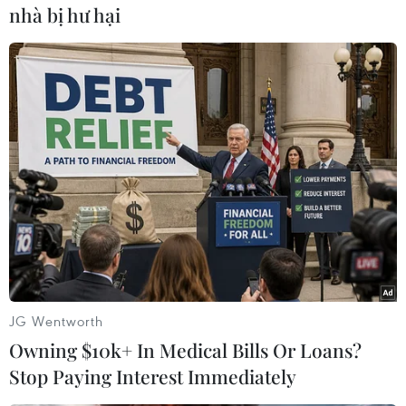
nhà bị hư hại
#Đoàn Thể thao Việt Nam
#Huy chương Vàng
#Judo
#Boxing
JG Wentworth
Owning $10k+ In Medical Bills Or Loans?
Theo dõi VietnamPlus
Stop Paying Interest Immediately