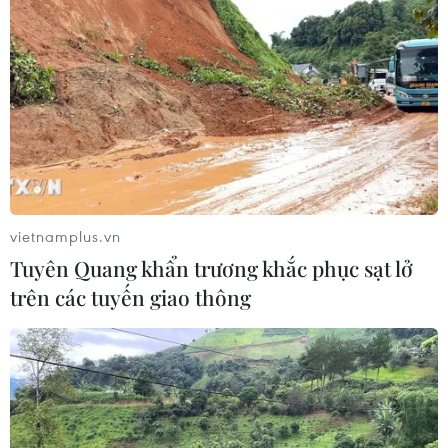
03/08/2026 13:04
Xem trực tiếp Indonesia-Việt Nam tại
ASEAN Cup 2026 trên kênh nào?
03/08/2026 09:21
Đội tuyển Việt Nam đặt mục
vietnamplus.vn
tiêu 3 điểm, cảnh báo Indonesia
Tuyên Quang khẩn trương khắc phục sạt lở
trước giờ G
trên các tuyến giao thông
03/08/2026 07:39
ASEAN Cup 2026: Indonesia tổn thất
lực lượng trước trận quyết đấu tuyển
Việt Nam