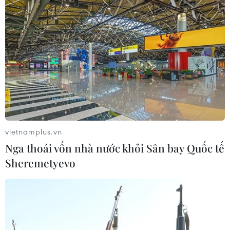
quan sau phán quyết của Tòa án Tối
cao
05/08/2026 22:58
Nhật Bản: Nội các thông qua chính
sách giảm thuế tiêu thụ thực phẩm
xuống 1%
05/08/2026 15:30
vietnamplus.vn
Nga thoái vốn nhà nước khỏi Sân bay Quốc tế
Ngành Hải quan đẩy mạnh cải cách
thể chế và hiện đại hóa công tác
Sheremetyevo
quản lý
05/08/2026 12:35
Ngân hàng trước làn sóng AI: Dữ liệu