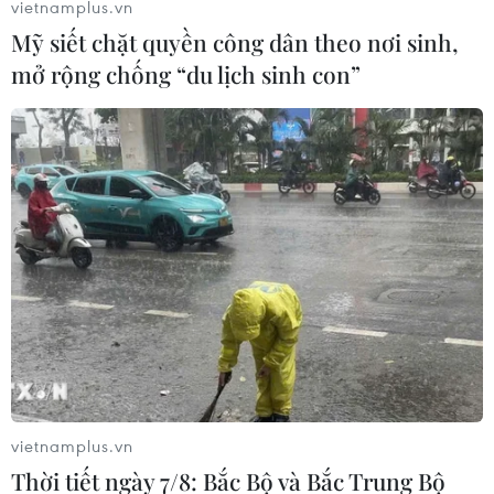
vietnamplus.vn
Mỹ siết chặt quyền công dân theo nơi sinh,
Trí tuệ Nhân tạo sẽ tái định hình bối cảnh
mở rộng chống “du lịch sinh con”
thanh toán tại Việt Nam
04/12/2023 10:35
Lãnh đạo Visa cho biết AI Tạo sinh sẽ mang đến sự
chuyển đổi đột phá cho doanh nghiệp và người tiêu
dùng, tạo nên những trải nghiệm mua sắm và thanh
toán mượt mà hơn.
vietnamplus.vn
Thời tiết ngày 7/8: Bắc Bộ và Bắc Trung Bộ