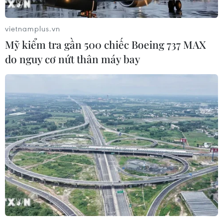
vietnamplus.vn
Mỹ kiểm tra gần 500 chiếc Boeing 737 MAX
do nguy cơ nứt thân máy bay
TIN CÙNG CHUYÊN MỤC
Đảng Cộng hòa đề xuất dự luật trao
thêm thẩm quyền thuế quan cho ông
Trump
07/08/2026 00:33
Mỹ: Lãi suất thế chấp tăng lên mức
cao nhất kể từ tháng Bảy năm ngoái
07/08/2026 00:05