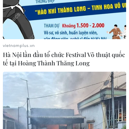
05/08/2026 03:43
Cà Mau gỡ “điểm nghẽn” mặt bằng,
xây dựng kịch bản giải ngân
vietnamplus.vn
05/08/2026 01:18
Hà Nội lần đầu tổ chức Festival Võ thuật quốc
tế tại Hoàng Thành Thăng Long
Điều gì chờ đợi đồng yen sau cái bắt
tay giữa Mỹ-Nhật?
04/08/2026 14:11
Sửa Luật Trưng mua, trưng dụng tài
sản giải quyết vướng mắc trên thực
tiễn