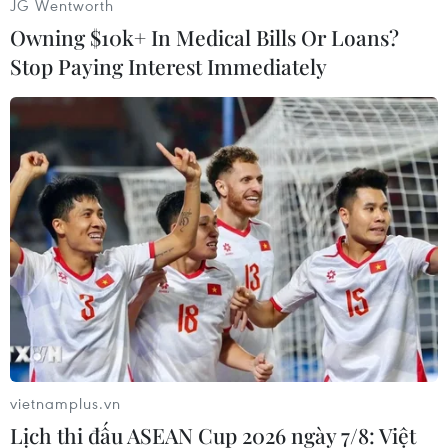
Ngoài ra, họ còn nghiên cứu cách thức sử dụng
JG Wentworth
công nghệ này cho dịch vụ khách hàng, vận
Owning $10k+ In Medical Bills Or Loans?
hành và kỹ thuật phần mềm.
Stop Paying Interest Immediately
Theo ông Dimon, trong tương lại, AI tạo sinh sẽ
giúp ngân hàng tái thiết kế hoàn toàn công việc
kinh doanh và có khả năng một số việc làm sẽ
được cắt giảm, nhưng đồng thời một số việc làm
mới cùng được tạo ra.
Ông Dimon kỳ vọng AI sẽ giúp "cải thiện hầu
hết mọi công việc" tại tập đoàn tài chính này.
JPMorgan không phải là ngân hàng duy nhất
đang đầu tư mạnh mẽ vào công nghệ tương lai
này, với việc tuyển dụng hàng loạt chuyên gia
vietnamplus.vn
về AI, trong đó có kỹ sư máy học và các nhà
Lịch thi đấu ASEAN Cup 2026 ngày 7/8: Việt
khoa học dữ liệu.