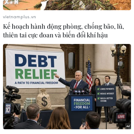
nhân tài công nghệ khác.
Trong một lá thư gần đây gửi tới các nhà đầu tư,
vietnamplus.vn
Giám đốc điều hành kiêm Chủ tịch JPMorgan,
Kế hoạch hành động phòng, chống bão, lũ,
ngân hàng lớn nhất nước Mỹ về tài sản, ông
thiên tai cực đoan và biến đổi khí hậu
Jamie Dimon đã so sánh khả năng ảnh hưởng
của AI tạo sinh với điện, máy in, động cơ hơi
nước, máy tính và Internet.
Ông Dimon cho biết ngân hàng này sẵn sàng
cho cuộc cách mạng AI với hơn 2.000 chuyên
gia máy học.
Những chuyên gia này đang giải quyết nhiều
bài toán ứng dụng AI trong các lĩnh vực như
tiếp thị (marketing), phòng chống gian lận và
quản lý rủi ro.