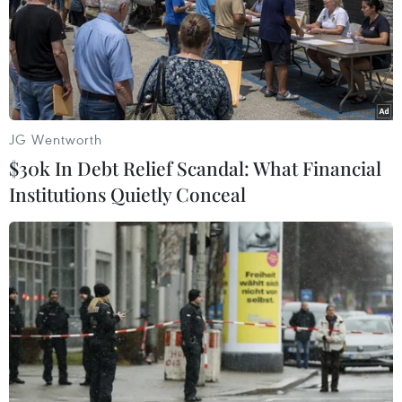
Làn sóng ChatGPT - AI
ChatGPT cung cấp tính năng chat không giới
hạn cho người dùng miễn phí
Phát hiện lỗ hổng bảo mật nghiêm trọng trên
loạt trình duyệt tích hợp AI
JG Wentworth
Doanh thu AI của Microsoft phụ thuộc phần lớn
$30k In Debt Relief Scandal: What Financial
vào đối tác OpenAI
Institutions Quietly Conceal
AI của Anthropic và OpenAI có thể xóa dấu vết,
giả danh tính khi bị bắt quả tang
Các tập đoàn công nghệ Mỹ phản đối quy định
AI mới của chính quyền Trump