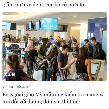
giảm mưa về đêm, cục bộ có mưa to
Tập đoàn Ant của Trung Quốc ra mắt mô
hình Trí tuệ nhân tạo tài chính
08/09/2023 23:00
Ant Group cho biết ứng dụng Zhixiaobao 2.0, được thiết
kế để đưa ra lời khuyên về tài chính cho người tiêu
dùng, có thể tương đương với các chuyên gia tài chính
về khả năng phân tích thị trường.
vietnamplus.vn
Bộ Ngoại giao Mỹ mở rộng kiểm tra mạng xã
hội đối với đương đơn xin thị thực