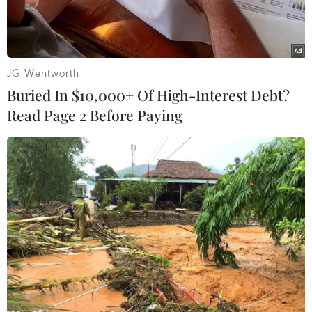
JG Wentworth
Buried In $10,000+ Of High-Interest Debt?
Read Page 2 Before Paying
Giám đốc điều hành kiêm Chủ tịch JPMorgan, ông Jamie
Dimon. (Nguồn: CNBC)
Các ngân hàng lớn trên phố Wall đang đổ
nguồn lực lớn vào trí tuệ nhân tạo (AI), đây là
thông tin tuyệt vời cho các kỹ sư máy học và