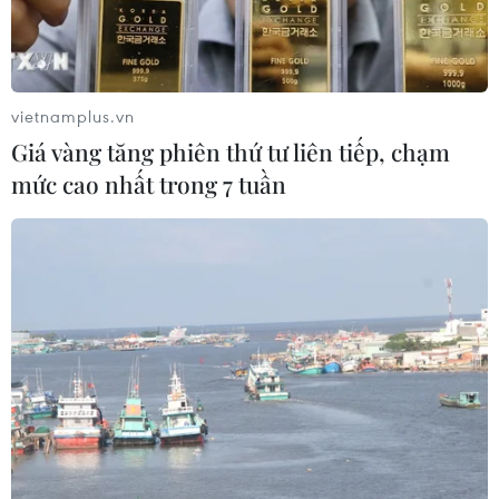
trợ giúp Bahrain vàOman, hai nước trong khu
vực hiện đang phải đối mặt với tình trạng bất
ổn trongnước.
vietnamplus.vn
Dẫn các nguồn tin cấp cao giấu tên, báo này cho
Giá vàng tăng phiên thứ tư liên tiếp, chạm
biết, các quốc gia thuộc Hộiđồng Hợp tác Vùng
mức cao nhất trong 7 tuần
Vịnh (GCC) hiện đang thảo luận kế hoạch trên
và có thể sẽ tổchức hội nghị thượng đỉnh để
thông qua gói viện trợ này.
Mục tiêu của gói viện trợ là nhằm thúc đẩy kinh
tế, cải thiện điều kiện xã hộivà đời sống cho
người dân, cung cấp nhà ở cho người nghèo, tạo
việc làm mới vànâng cấp các dịch vụ xã hội tại
Bahrain và Oman, đồng thời cho phép công dân
hainước này tìm việc tại các nước thành viên