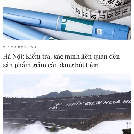
đã thiệt mạng
04/08/2026 15:51
Liban và Israel nối lại đàm phán trực
tiếp về giải giáp Hezbollah
vietnamplus.vn
04/08/2026 14:56
Hà Nội: Kiểm tra, xác minh liên quan đến
sản phẩm giảm cân dạng bút tiêm
Israel và Hội đồng Hòa bình thảo
luận giải giáp vũ khí tại Gaza
04/08/2026 05:06
Iran đề xuất thành lập liên minh an
ninh giữa các nước Hồi giáo trong