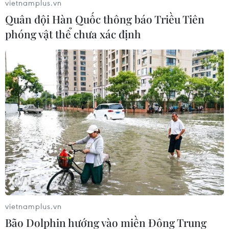
vietnamplus.vn
Quân đội Hàn Quốc thông báo Triều Tiên
phóng vật thể chưa xác định
#GCC
#Bahrain
#Oman
#Các nước Vùng Vịnh
#Viện trợ
Bahrain
Oman
Theo dõi VietnamPlus
vietnamplus.vn
Bão Dolphin hướng vào miền Đông Trung
TIN CÙNG CHUYÊN MỤC