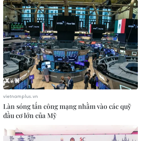
Ai Cập chuẩn bị tổ chức họp 4 bên về
thực thi lệnh ngừng bắn ở Gaza
02/08/2026 00:22
Iran cảnh báo các nước hỗ trợ Mỹ có
thể bị cuốn vào xung đột
01/08/2026 14:14
vietnamplus.vn
Xem thêm
Làn sóng tấn công mạng nhằm vào các quỹ
đầu cơ lớn của Mỹ