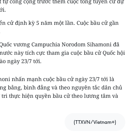
t tự công cộng trước thềm cuộc tổng tuyển cử dự
ới.
ển cử định kỳ 5 năm một lần. Cuộc bầu cử gần
.
3, Quốc vương Campuchia Norodom Sihamoni đã
i nước này tích cực tham gia cuộc bầu cử Quốc hội
o ngày 23/7 tới.
ni nhấn mạnh cuộc bầu cử ngày 23/7 tới là
ông bằng, bình đẳng và theo nguyên tắc dân chủ
 tri thực hiện quyền bầu cử theo lương tâm và
(TTXVN/Vietnam+)