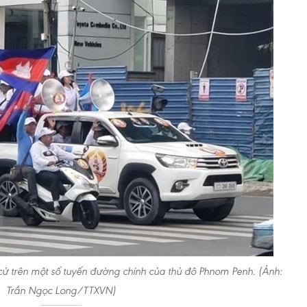
ử trên một số tuyến đường chính của thủ đô Phnom Penh. (Ảnh:
Trần Ngọc Long/TTXVN)