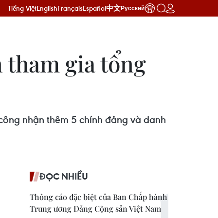
Tiếng Việt
English
Français
Español
中文
Русский
 tham gia tổng
 công nhận thêm 5 chính đảng và danh
ĐỌC NHIỀU
Thông cáo đặc biệt của Ban Chấp hành
Trung ương Đảng Cộng sản Việt Nam