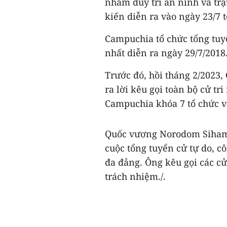
nhằm duy trì an ninh và trậ
kiến diễn ra vào ngày 23/7 t
Campuchia tổ chức tổng tuy
nhất diễn ra ngày 29/7/2018
Trước đó, hồi tháng 2/202
ra lời kêu gọi toàn bộ cử tr
Campuchia khóa 7 tổ chức và
Quốc vương Norodom Sihamo
cuộc tổng tuyển cử tự do, c
đa đảng. Ông kêu gọi các cử
trách nhiệm./.