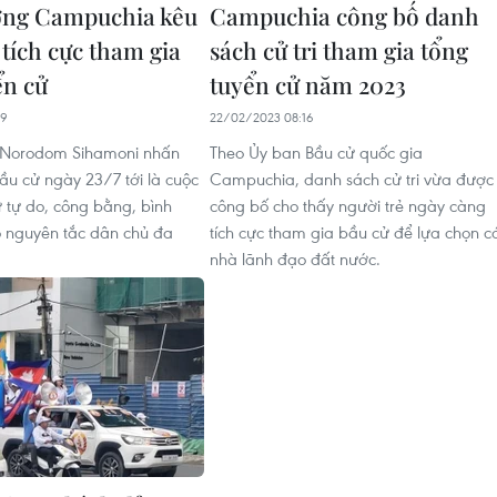
ơng Campuchia kêu
Campuchia công bố danh
i tích cực tham gia
sách cử tri tham gia tổng
ển cử
tuyển cử năm 2023
49
22/02/2023 08:16
Norodom Sihamoni nhấn
Theo Ủy ban Bầu cử quốc gia
u cử ngày 23/7 tới là cuộc
Campuchia, danh sách cử tri vừa được
ử tự do, công bằng, bình
công bố cho thấy người trẻ ngày càng
 nguyên tắc dân chủ đa
tích cực tham gia bầu cử để lựa chọn c
nhà lãnh đạo đất nước.