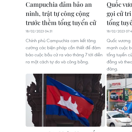
Campuchia đảm bảo an
Quốc vư
ninh, trật tự công cộng
gọi cử tr
trước thềm tổng tuyển cử
tổng tuy
18/02/2023 04:31
18/02/2023 07:
Chính phủ Campuchia cam kết tăng
Quốc vương 
cường các biện pháp cần thiết để đảm
mạnh cuộc bầ
bảo cuộc bầu cử ra vào tháng 7 tới diễn
tổng tuyển c
ra một cách tự do và công bằng.
đẳng và theo
đảng.