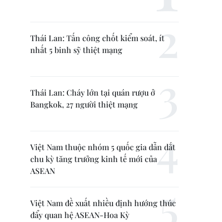
Thái Lan: Tấn công chốt kiểm soát, ít
nhất 5 binh sỹ thiệt mạng
Thái Lan: Cháy lớn tại quán rượu ở
Bangkok, 27 người thiệt mạng
Việt Nam thuộc nhóm 5 quốc gia dẫn dắt
chu kỳ tăng trưởng kinh tế mới của
ASEAN
Việt Nam đề xuất nhiều định hướng thúc
đẩy quan hệ ASEAN-Hoa Kỳ