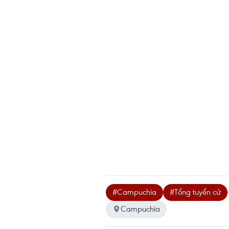
#Campuchia
#Tổng tuyển cử
Campuchia