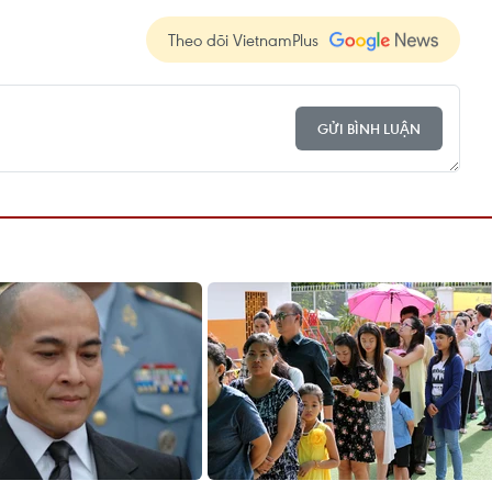
Theo dõi VietnamPlus
GỬI BÌNH LUẬN