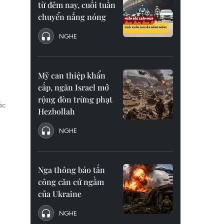
từ đêm nay, cuối tuần
chuyển nắng nóng
NGHE
Mỹ can thiệp khẩn
cấp, ngăn Israel mở
rộng đòn trừng phạt
ác
Hezbollah
NGHE
Nga thông báo tấn
công căn cứ ngầm
của Ukraine
NGHE