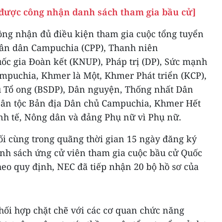
được công nhận danh sách tham gia bầu cử]
ng nhận đủ điều kiện tham gia cuộc tổng tuyển
hân dân Campuchia (CPP), Thanh niên
c gia Đoàn kết (KNUP), Pháp trị (DP), Sức mạnh
ampuchia, Khmer là Một, Khmer Phát triển (KCP),
 Tổ ong (BSDP), Dân nguyện, Thống nhất Dân
Dân tộc Bản địa Dân chủ Campuchia, Khmer Hết
nh tế, Nông dân và đảng Phụ nữ vì Phụ nữ.
ối cùng trong quãng thời gian 15 ngày đăng ký
nh sách ứng cử viên tham gia cuộc bầu cử Quốc
eo quy định, NEC đã tiếp nhận 20 bộ hồ sơ của
hối hợp chặt chẽ với các cơ quan chức năng