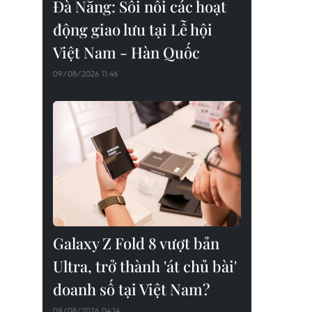
Đà Nẵng: Sôi nổi các hoạt
động giao lưu tại Lễ hội
Việt Nam - Hàn Quốc
09/08/2026 11:46
Galaxy Z Fold 8 vượt bản
Ultra, trở thành 'át chủ bài'
doanh số tại Việt Nam?
09/08/2026 04:14