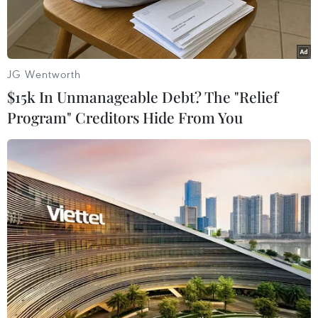
trên tuyến đường Hồ Chí Minh, đoạn La Sơn-Hòa
Liên.
JG Wentworth
$15k In Unmanageable Debt? The "Relief
Program" Creditors Hide From You
Đoạn sạt lở trên tuyến đường La Sơn-Hòa Liên. (Ảnh: TTXVN
phát)