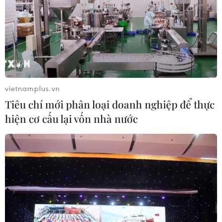
thông
06/08/2026 07:00
TP Hồ Chí Minh: Dự án mở rộng
đường Phạm Văn Bạch vẫn dang dở
sau 20 năm
vietnamplus.vn
06/08/2026 06:56
Tiêu chí mới phân loại doanh nghiệp để thực
hiện cơ cấu lại vốn nhà nước
Đầu tư hơn 6.209 tỷ đồng hoàn thiện
hạ tầng dùng chung Bến cảng Liên
Chiểu
06/08/2026 06:28
Quảng Trị: Xử phạt tài xế vượt đường
ngang có tín hiệu cảnh báo đường