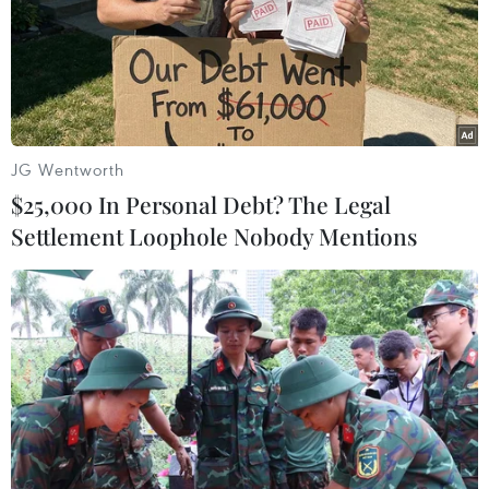
JG Wentworth
$25,000 In Personal Debt? The Legal
Settlement Loophole Nobody Mentions
#Cục Đường bộ Việt Nam
#La Sơn-Hòa Liên
#Đường Hồ Chí Minh
#Sạt lở nghiêm trọng
#Mưa lớn
TP. Đà Nẵng
Theo dõi VietnamPlus