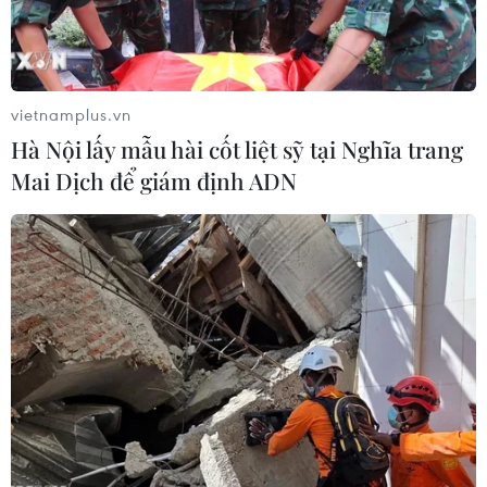
vietnamplus.vn
TIN LIÊN QUAN
Hà Nội lấy mẫu hài cốt liệt sỹ tại Nghĩa trang
Mai Dịch để giám định ADN