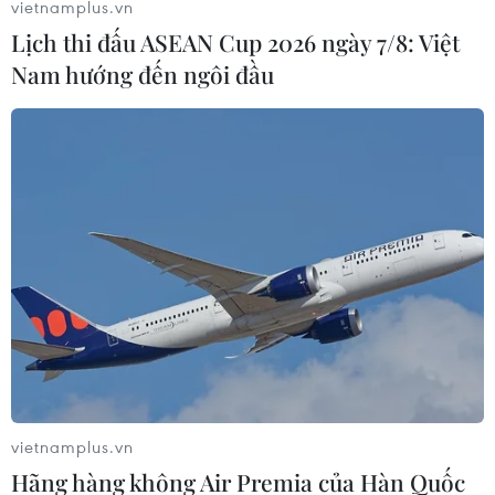
vietnamplus.vn
Lịch thi đấu ASEAN Cup 2026 ngày 7/8: Việt
Nam hướng đến ngôi đầu
Sớm nghiên cứu đầu tư mở rộng tuyến
đường La Sơn-Hòa Liên
22/09/2023 10:46
Tuyến đường La Sơn-Hòa Liên dài 66km, nối từ thị trấn
La Sơn (Thừa Thiên Huế) đến Hòa Liên (Đà Nẵng) nếu
được đầu tư sẽ tạo phát triển kinh tế liên vùng giữa các
địa phương.
vietnamplus.vn
Hãng hàng không Air Premia của Hàn Quốc