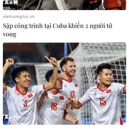
Đề nghị đầu tư hơn 3.000 tỷ đồng làm
đường Hồ Chí Minh đoạn La Sơn-Hòa
vietnamplus.vn
Liên
Sập công trình tại Cuba khiến 2 người tử
17/11/2023 03:03
vong
Dự án xây dựng đường Hồ Chí Minh, đoạn La Sơn-Hoà
Liên nếu sớm được đầu tư sẽ tăng cường khả năng kết
nối phát triển kinh tế-xã hội giữa Thừa Thiên-Huế và
thành phố Đà Nẵng.