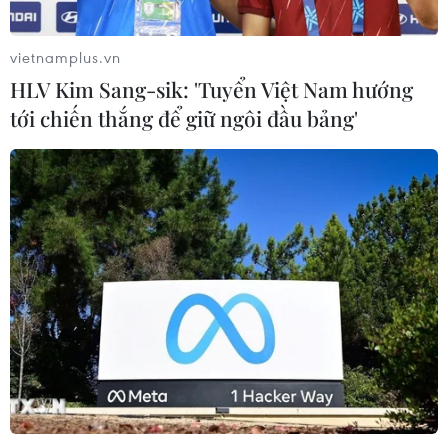
vietnamplus.vn
HLV Kim Sang-sik: 'Tuyển Việt Nam hướng
tới chiến thắng để giữ ngôi đầu bảng'
TIN CÙNG CHUYÊN MỤC
Cần xử lý dứt điểm việc tập kết gỗ ở
hành lang an toàn giao thông Quốc
lộ 22B
07/08/2026 04:31