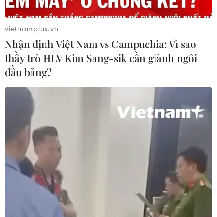
công trên Biển Đen
04/08/2026 05:54
vietnamplus.vn
Nhận định Việt Nam vs Campuchia: Vì sao
thầy trò HLV Kim Sang-sik cần giành ngôi
Vì sao Google khiến Mỹ và
đầu bảng?
EU đối đầu về chủ quyền số?
04/08/2026 04:13
Máy bay chở khách nội địa đầu tiên
của Nga hoàn tất chuyến bay thử
nghiệm
04/08/2026 01:25
Bí mật sau những chung cư không
niên hạn ở Pháp