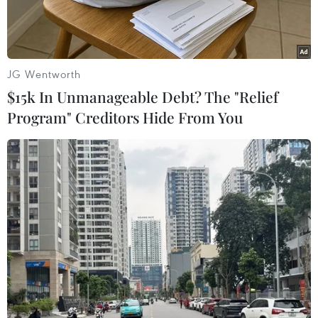
JG Wentworth
$15k In Unmanageable Debt? The "Relief
Program" Creditors Hide From You
Ứng cử viên Tổng thống CH Bắc Macedonia, bà Gordana
Siljanovska-Davkova, phát biểu với báo giới sau khi bỏ phiếu
trong cuộc bầu cử Tổng thống, tại Skopje ngày 21/4/2019.
(Nguồn: AFP/ TTXVN)
Kết quả sơ bộ cuộc bầu cử tổng thống tại Cộng
hòa Bắc Macedonia công bố ngày 21/4 cho thấy