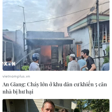
(TTXVN/Vietnam+)
vietnamplus.vn
An Giang: Cháy lớn ở khu dân cư khiến 5 căn
nhà bị hư hại
#Bầu cử tổng thống
#Cộng hòa Bắc Macedonia
#Kết quả bầu cử
#Cuộc khủng hoảng chính trị