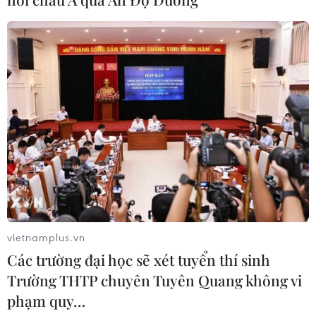
Xem thêm
CƠ QUAN CHỦ QUẢN: THÔNG TẤN XÃ VIỆT NAM
Tổng Biên tập: TRẦN TIẾN DUẨN
Phó Tổng Biên tập: NGUYỄN THỊ TÁM, KHÚC THANH
THỦY
vietnamplus.vn
Các trường đại học sẽ xét tuyển thí sinh
Sở hữu trí tuệ
Quy định sử dụng
Trường THTP chuyên Tuyên Quang không vi
phạm quy…
RSS
Hỗ trợ