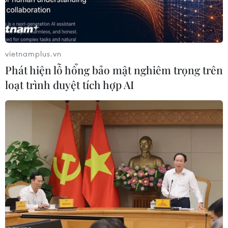
vietnamplus.vn
Phát hiện lỗ hổng bảo mật nghiêm trọng trên
loạt trình duyệt tích hợp AI
Macedonia và đại diện các nước ký nghị
định thư gia nhập NATO
06/02/2019 11:55