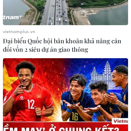
Nga và Ukraine tiếp tục tấn
công qua lại, thương vong không
ngừng gia tăng
04/08/2026 15:54
vietnamplus.vn
Đại biểu Quốc hội băn khoăn khả năng cân
Pháp ghi nhận tháng 7 nóng nhất
đối vốn 2 siêu dự án giao thông
trong lịch sử
04/08/2026 15:17
Tây Ban Nha phát trực tiếp nhật thực
toàn phần từ độ cao 9.000 m
04/08/2026 13:23
Tàu chở hàng của Thổ Nhĩ Kỳ bị tấn