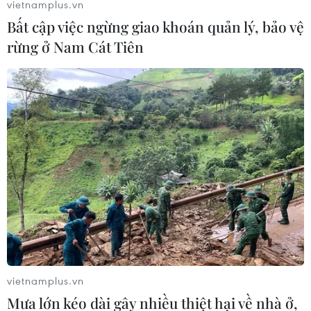
vietnamplus.vn
Quốc hội Hy Lạp thông qua yêu cầu gia
Bất cập việc ngừng giao khoán quản lý, bảo vệ
nhập NATO của Macedonia
rừng ở Nam Cát Tiên
09/02/2019 00:18
Với tỷ lệ 153 phiếu thuận và 140 phiếu chống, Quốc hội
Hy Lạp đã thông qua yêu cầu gia nhập NATO của
Macedonia, qua đó hoàn thiện những bước cuối cùng
của thỏa thuận về tên gọi.
vietnamplus.vn
Mưa lớn kéo dài gây nhiều thiệt hại về nhà ở,