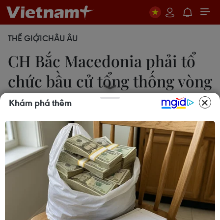
THẾ GIỚI
CHÂU ÂU
CH Bắc Macedonia phải tổ
chức bầu cử tổng thống vòng
2
Khám phá thêm
22/04/2019 01:39
Kết quả sơ bộ cuộc bầu cử tổng thống tại Cộng
hòa Bắc Macedonia công bố ngày 21/4 cho thấy
không có ứng cử viên nào giành được trên 50% số
phiếu bầu để đắc cử tổng thống.