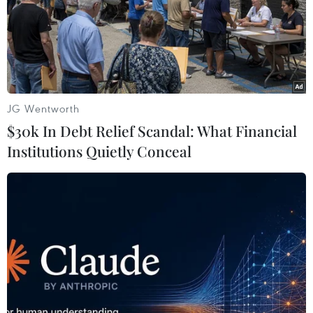
JG Wentworth
$30k In Debt Relief Scandal: What Financial
Institutions Quietly Conceal
Tranh cãi tại Hy Lạp xung quanh thỏa
thuận đổi tên nước Macedonia
25/01/2019 06:10
Quốc hội Hy Lạp đã lùi thời gian bỏ phiếu thông qua
thỏa thuận giữa nước này với quốc gia láng giềng
Macedonia về việc đổi tên nước Macedonia thành
Cộng hòa Bắc Macedonia.