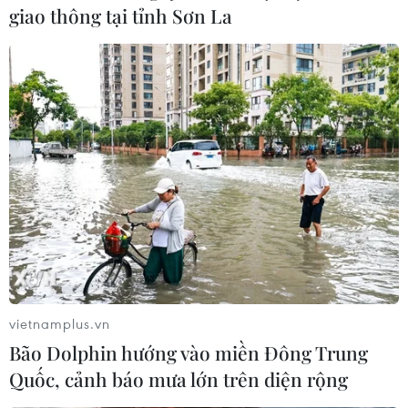
giao thông tại tỉnh Sơn La
Macedonia chính thức đổi tên thành Cộng
hòa Bắc Macedonia
12/02/2019 22:56
Chính phủ Macedonia tuyên bố, thỏa thuận giữa nước
này và Hy Lạp đổi tên Macedonia thành Cộng hòa Bắc
Macedonia bắt đầu có hiệu lực vào ngày 12/2
vietnamplus.vn
Bão Dolphin hướng vào miền Đông Trung
Quốc, cảnh báo mưa lớn trên diện rộng