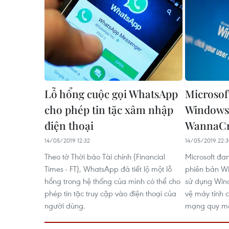
Lỗ hổng cuộc gọi WhatsApp
Microsof
cho phép tin tặc xâm nhập
Windows
điện thoại
WannaC
14/05/2019 12:32
14/05/2019 22:
Theo tờ Thời báo Tài chính (Financial
Microsoft đa
Times - FT), WhatsApp đã tiết lộ một lỗ
phiên bản W
hổng trong hệ thống của mình có thể cho
sử dụng Win
phép tin tặc truy cập vào điện thoại của
vệ máy tính 
người dùng.
mạng quy mô 