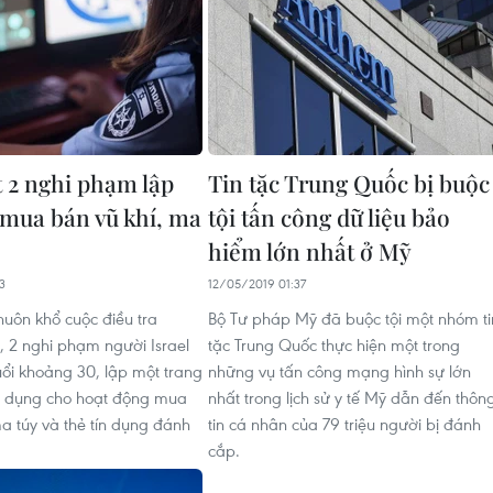
t 2 nghi phạm lập
Tin tặc Trung Quốc bị buộc
mua bán vũ khí, ma
tội tấn công dữ liệu bảo
hiểm lớn nhất ở Mỹ
3
12/05/2019 01:37
uôn khổ cuộc điều tra
Bộ Tư pháp Mỹ đã buộc tội một nhóm ti
, 2 nghi phạm người Israel
tặc Trung Quốc thực hiện một trong
uổi khoảng 30, lập một trang
những vụ tấn công mạng hình sự lớn
ử dụng cho hoạt động mua
nhất trong lịch sử y tế Mỹ dẫn đến thôn
ma túy và thẻ tín dụng đánh
tin cá nhân của 79 triệu người bị đánh
cắp.