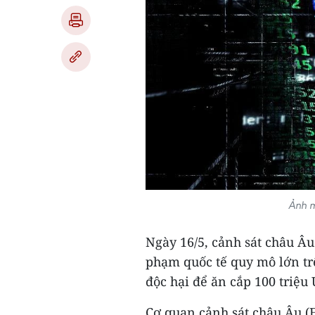
Ảnh m
Ngày 16/5, cảnh sát châu Âu
phạm quốc tế quy mô lớn t
độc hại để ăn cắp 100 triệ
Cơ quan cảnh sát châu Âu (E