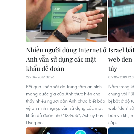
Nhiều người dùng Internet ở
Israel bắ
Anh vẫn sử dụng các mật
web đen 
khẩu dễ đoán
túy
22/04/2019 02:26
07/05/2019 12:3
Kết quả khảo sát do Trung tâm an ninh
Nằm trong kh
mạng quốc gia của Anh thực hiện cho
chung với FBI
thấy nhiều người dân Anh chưa biết bảo
bị bắt ở độ t
vệ an ninh mạng, vẫn sử dụng các mật
web "đen" s
khẩu dễ đoán như "123456", Ashley hay
bán vũ khí, 
Liverpool.
cắp.