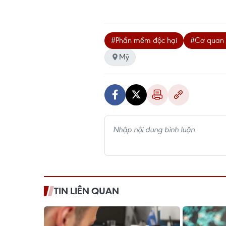
#Phần mềm độc hại
#Cơ quan 
Mỹ
TIN LIÊN QUAN