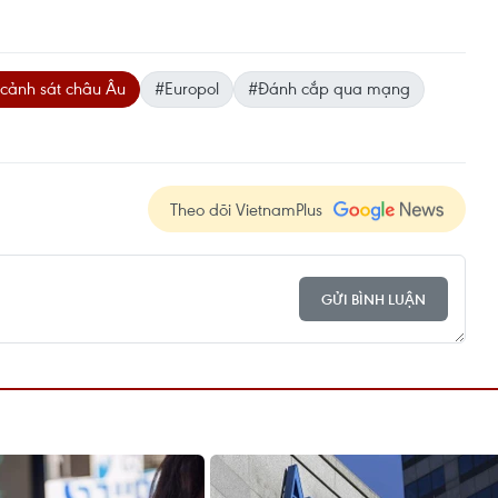
cảnh sát châu Âu
#Europol
#Đánh cắp qua mạng
Theo dõi VietnamPlus
GỬI BÌNH LUẬN