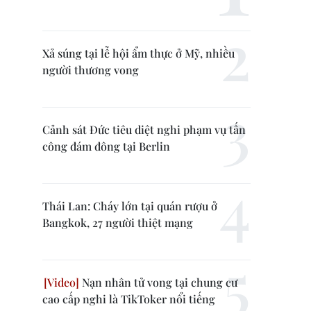
Xả súng tại lễ hội ẩm thực ở Mỹ, nhiều
người thương vong
Cảnh sát Đức tiêu diệt nghi phạm vụ tấn
công đám đông tại Berlin
Thái Lan: Cháy lớn tại quán rượu ở
Bangkok, 27 người thiệt mạng
Nạn nhân tử vong tại chung cư
cao cấp nghi là TikToker nổi tiếng