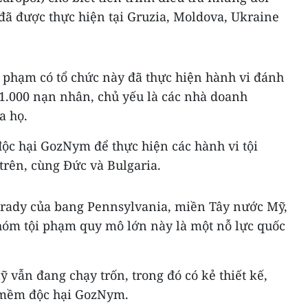
đã được thực hiện tại Gruzia, Moldova, Ukraine
i phạm có tổ chức này đã thực hiện hành vi đánh
1.000 nạn nhân, chủ yếu là các nhà doanh
a họ.
c hại GozNym để thực hiện các hành vi tội
rên, cùng Đức và Bulgaria.
Brady của bang Pennsylvania, miền Tây nước Mỹ,
nhóm tội phạm quy mô lớn này là một nỗ lực quốc
ỹ vẫn đang chạy trốn, trong đó có kẻ thiết kế,
n mềm độc hại GozNym.