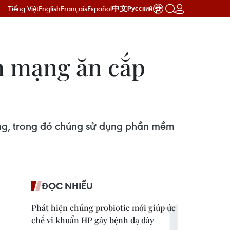
Tiếng Việt
English
Français
Español
中文
Русский
m mạng ăn cắp
ạng, trong đó chúng sử dụng phần mềm
ĐỌC NHIỀU
Phát hiện chủng probiotic mới giúp ức
chế vi khuẩn HP gây bệnh dạ dày