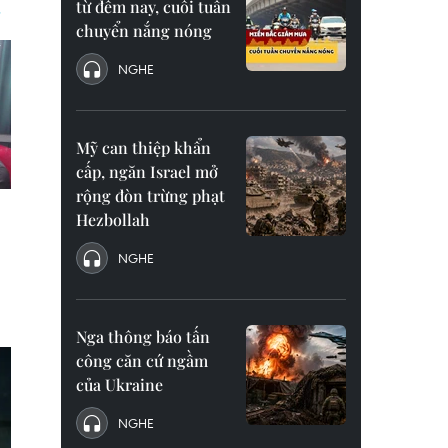
từ đêm nay, cuối tuần
chuyển nắng nóng
NGHE
Mỹ can thiệp khẩn
cấp, ngăn Israel mở
rộng đòn trừng phạt
Hezbollah
NGHE
Nga thông báo tấn
công căn cứ ngầm
của Ukraine
NGHE