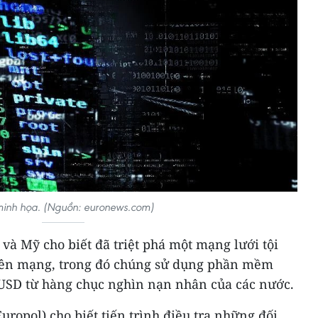
inh họa. (Nguồn: euronews.com)
 và Mỹ cho biết đã triệt phá một mạng lưới tội
rên mạng, trong đó chúng sử dụng phần mềm
u USD từ hàng chục nghìn nạn nhân của các nước.
uropol) cho biết tiến trình điều tra những đối