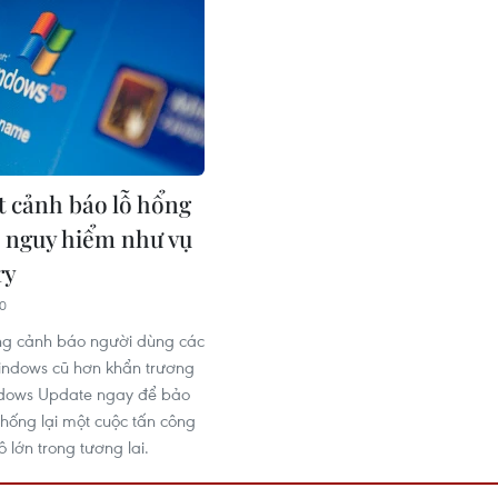
t cảnh báo lỗ hổng
 nguy hiểm như vụ
ry
30
ng cảnh báo người dùng các
indows cũ hơn khẩn trương
dows Update ngay để bảo
chống lại một cuộc tấn công
lớn trong tương lai.