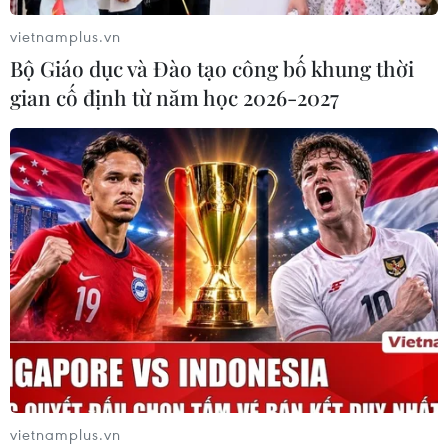
vietnamplus.vn
Bộ Giáo dục và Đào tạo công bố khung thời
gian cố định từ năm học 2026-2027
Thủ tướng yêu cầu bảo đảm an toàn giao
thông dịp nghỉ Lễ 30/4, 1/5
10/04/2019 09:55
Thủ tướng yêu cầu Bộ Công an ngăn chặn các vụ đua
xe trái phép, tụ tập gây rối trật tự công cộng; sẵn sàng
lực lượng kịp thời giải tỏa khi xảy ra tai nạn, ùn tắc giao
thông trên các tuyến quốc lộ.
vietnamplus.vn