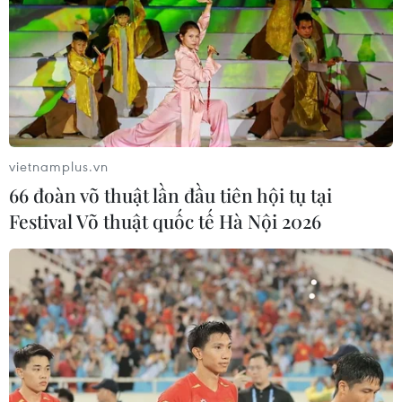
Hành khách nên mua vé trên trang web của các hãng
hàng không hoặc các phòng vé, đại lý chính thức tránh
bị mua phải vé giả, vé bị nâng giá.
vietnamplus.vn
66 đoàn võ thuật lần đầu tiên hội tụ tại
Festival Võ thuật quốc tế Hà Nội 2026
Hà Nội tăng cường 3.220 xe khách dịp