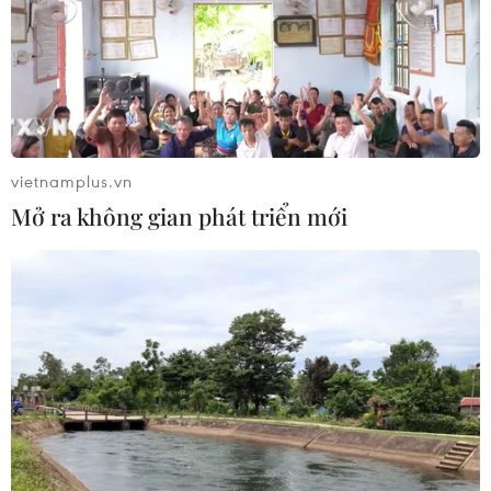
vietnamplus.vn
Mở ra không gian phát triển mới
TIN CÙNG CHUYÊN MỤC
Vụ phế liệu bằng sắt, nhọn rơi trên
cao tốc: Tài xế xe chở mắc nhiều lỗi vi
phạm
08/08/2026 06:37
Dự án Sân bay Phú Quốc tăng tốc thi
công, sẽ cán mốc vận hành từ tháng