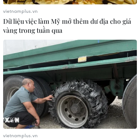
tượng xe vòng vo đón khách trước cửa bến xe./.
vietnamplus.vn
(Vietnam+)
Dữ liệu việc làm Mỹ mở thêm dư địa cho giá
vàng trong tuần qua
#Nghỉ lễ 30/4 và 1/5
#Vé máy bay giá rẻ
#Vé tàu
vietnamplus.vn