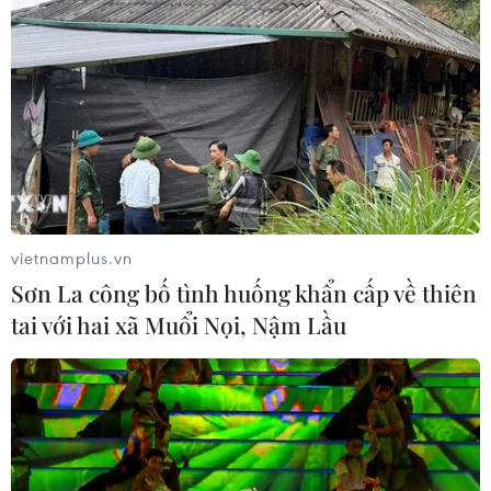
vietnamplus.vn
Sơn La công bố tình huống khẩn cấp về thiên
tai với hai xã Muổi Nọi, Nậm Lầu
Cục Hàng không khuyến cáo khách tránh
mua vé bay giả dịp 30/4
04/04/2019 09:15