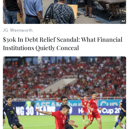
JG Wentworth
$30k In Debt Relief Scandal: What Financial
Institutions Quietly Conceal
Các hãng hàng không đã hết vé bay giá rẻ trong dịp nghỉ lễ
30/4 và 1/5. (Ảnh: Việt Hùng/Vietnam+)
Chỉ còn hơn 10 ngày nữa, dịp nghỉ lễ 30/4 và 1/5
đã cận kề, các đơn vị vận tải đã tăng cường tàu
xe, máy bay để đáp ứng nhu cầu đi lại tăng đột