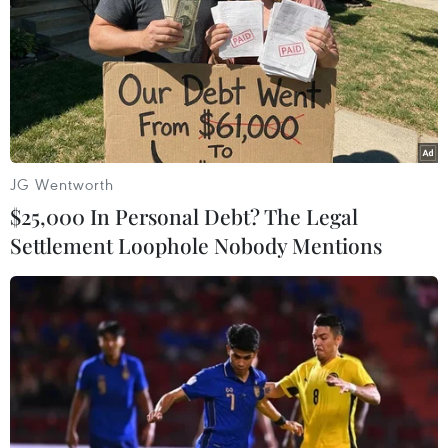
JG Wentworth
$25,000 In Personal Debt? The Legal
Settlement Loophole Nobody Mentions
Hiện, chưa có đơn vị vận tải nào kê khai tăng giá vé xe khách
trong dịp nghỉ lễ 30/4 và 1/5. (Ảnh: Việt Hùng/Vietnam+)
“Các bến xe Giáp Bát, Mỹ Đình, Gia Lâm sẽ có
lượt khách tăng từ 150-300% so với ngày
thường, một số tuyến dự kiến sẽ có lượng hành
khách tăng mạnh như các tuyến Phú Thọ,