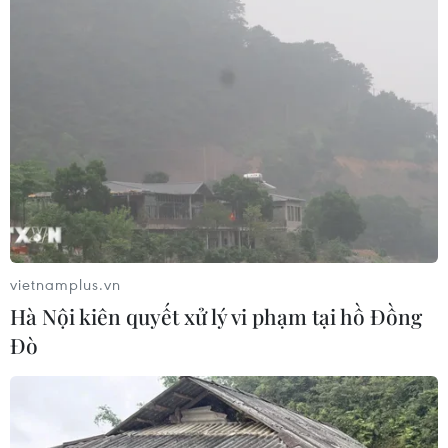
Hàng không cung ứng gần 1 triệu chỗ bay
vietnamplus.vn
trong dịp nghỉ lễ 30/4-1/5
Hà Nội kiên quyết xử lý vi phạm tại hồ Đồng
02/04/2019 07:23
Đò
Trong dịp nghỉ lễ 30/4-1/5, hai hãng hàng không
Vietnam Airlines và Jetstar Pacific sẽ tăng cường và
cung ứng thêm chỗ ngồi trên các đường bay nội địa và
quốc tế.