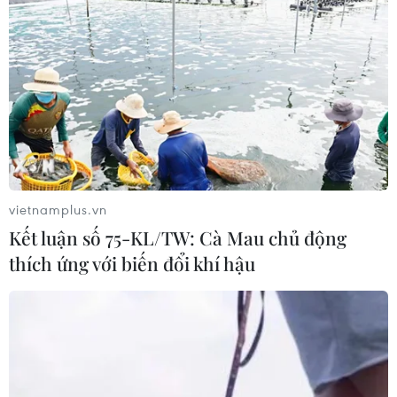
Chưa đầu tư mở rộng Quốc lộ 1 đoạn
Bạc Liêu-Cà Mau giai đoạn 2026-
2030
06/08/2026 12:24
Tuyên Quang khẩn trương khắc
phục sạt lở trên các tuyến giao thông
vietnamplus.vn
06/08/2026 11:54
Kết luận số 75-KL/TW: Cà Mau chủ động
thích ứng với biến đổi khí hậu
Thi công trở lại dự án sửa chữa Quốc
lộ 30 sau phản ánh của TTXVN
06/08/2026 09:42