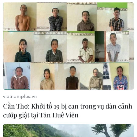
vietnamplus.vn
Cần Thơ: Khởi tố 19 bị can trong vụ dàn cảnh
cướp giật tại Tân Huê Viên