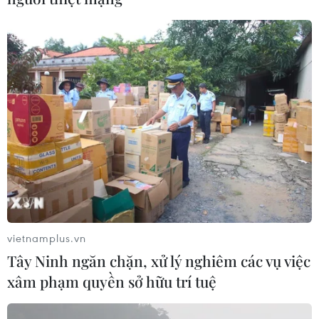
Đường sắt Việt Nam tăng hàng trăm
chuyến tàu dịp nghỉ lễ 30/4 và 1/5
26/03/2019 07:56
Ngành đường sắt quyết định tăng thêm hàng trăm
chuyến tàu Bắc-Nam và tàu địa phương để phục vụ nhu
vietnamplus.vn
cầu đi lại của người dân trong dịp lễ 30/4 và 1/5.
Tây Ninh ngăn chặn, xử lý nghiêm các vụ việc
xâm phạm quyền sở hữu trí tuệ