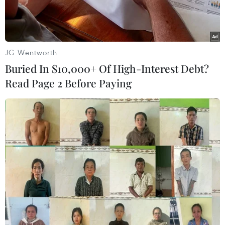
JG Wentworth
Buried In $10,000+ Of High-Interest Debt?
Read Page 2 Before Paying
Hiện trường vụ cháy xe đầu kéo trên Cao tốc Nội Bài-Lào Cai.
(Nguồn: TTXVN)
Thượng tá Nguyễn Mạnh Thắng, Đội trưởng Đội
tuần tra kiểm soát giao thông đường bộ cao tốc
số 1 (Đội 1), Phòng Hướng dẫn tuần tra, kiểm