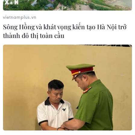
vietnamplus.vn
Sông Hồng và khát vọng kiến tạo Hà Nội trở
thành đô thị toàn cầu
An Giang: Điều tra vụ cháy xe taxi khiến
một người tử vong
27/05/2021 11:10
Người dân phát hiện bên lề đường cạnh kênh xáng AB
thuộc tổ 1, ấp Long Quới 1, xã Long Điền B, có một chiếc
xe loại 4 chỗ ngồi bị cháy rụi trơ khung và tại ghế ngồi
của tài xế có một bộ xương.