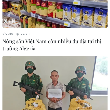
vietnamplus.vn
Nông sản Việt Nam còn nhiều dư địa tại thị
trường Algeria
TIN CÙNG CHUYÊN MỤC
Xe tải va chạm xe máy tại Đắk Lắk
làm hai người thương vong
08/08/2026 14:58