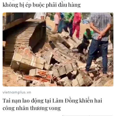
không bị ép buộc phải đầu hàng
hiệu phạm tội nên Cơ quan điều tra quyết định không
khởi tố vụ án hình sự.
vietnamplus.vn
Tai nạn lao động tại Lâm Đồng khiến hai
công nhân thương vong