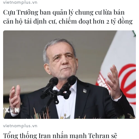
vietnamplus.vn
Cựu Trưởng ban quản lý chung cư lừa bán
căn hộ tái định cư, chiếm đoạt hơn 2 tỷ đồng
Không khởi tố hình sự vụ xe taxi cháy
khiến 1 người tử vong ở An Giang
28/06/2021 13:44
vietnamplus.vn
Căn cứ kết quả điều tra, Cơ quan cảnh sát điều tra
Tổng thống Iran nhấn mạnh Tehran sẽ
Công an tỉnh An Giang xét thấy vụ việc không có dấu