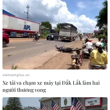
#Bộ Công an
#Cao tốc Nội Bài-Lào Cai
#Xe đầu kéo
#Chở hóa chất
#Cháy xe
#Hộ lan
Lào Cai
Yên Bái
vietnamplus.vn
Xe tải va chạm xe máy tại Đắk Lắk làm hai
Theo dõi VietnamPlus
người thương vong