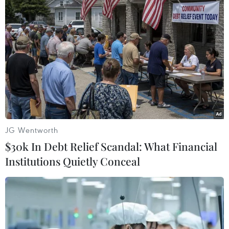
TIN LIÊN QUAN
JG Wentworth
$30k In Debt Relief Scandal: What Financial
Institutions Quietly Conceal
Ninh Thuận: Xe chở hàng cháy rụi, Quốc
lộ 1A ách tắc nhiều giờ