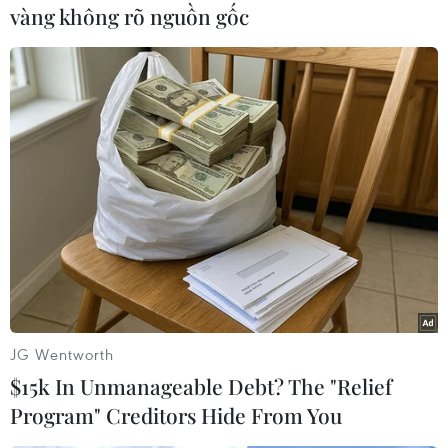
lưu thông trở lại. Tại hiện trường, cơ quan công
vàng không rõ nguồn gốc
an không xác định phương tiện nào khác va
chạm với xe đầu kéo; chiếc xe cũng không gặp
sự cố về phanh và lốp. Bước đầu, lực lượng chức
năng nhận định chiếc xe này tự va chạm với hộ
lan.
Vụ việc tiếp tục được các cơ quan điều tra làm
rõ./.
(TTXVN/Vietnam+)
JG Wentworth
$15k In Unmanageable Debt? The "Relief
Program" Creditors Hide From You