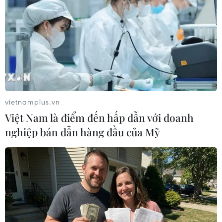
15/04/2021 14:48
Vụ hỏa hoạn đã làm thiêu rụi hết phần đầu xe, hàng
hóa trên xe cũng bị cháy gần hết; đồng thời gây tắc
đường kéo dài gần 2km, từ xã Phước Nam đến trung
tâm huyện Thuận Nam.
vietnamplus.vn
Việt Nam là điểm đến hấp dẫn với doanh
nghiệp bán dẫn hàng đầu của Mỹ