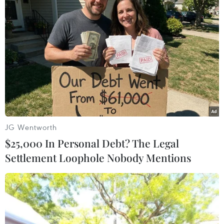
Đà Nẵng: Sóng cuốn 4 người tại Mũi
Nghê, 3 người mất tích
08/08/2026 06:02
Vượt lên di chứng chất độc da cam,
chàng trai Đồng Tháp tự tin làm chủ
cuộc đời
JG Wentworth
08/08/2026 06:00
$25,000 In Personal Debt? The Legal
Settlement Loophole Nobody Mentions
Dắt chó đi dạo không đúng quy
định, bị phạt đến 2 triệu đồng?
08/08/2026 04:16