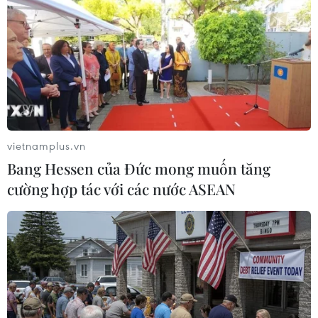
Thổ Nhĩ Kỳ tăng cường truy quét IS,
bắt giữ hơn 100 nghi phạm
07/08/2026 14:55
Tây Ban Nha triệt phá đường dây
buôn người xuyên Địa Trung Hải
vietnamplus.vn
07/08/2026 12:13
Bang Hessen của Đức mong muốn tăng
cường hợp tác với các nước ASEAN
Hy Lạp tạm giam một thị trưởng tình
nghi gây thảm họa cháy rừng
07/08/2026 12:02
Sri Lanka tăng cường ngăn chặn