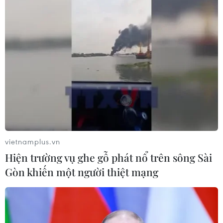
Bão Dolphin hướng vào miền Đông
Trung Quốc, cảnh báo mưa lớn trên
diện rộng
06/08/2026 08:36
Xem thêm
vietnamplus.vn
Hiện trường vụ ghe gỗ phát nổ trên sông Sài
CƠ QUAN CHỦ QUẢN: THÔNG TẤN XÃ VIỆT NAM
Gòn khiến một người thiệt mạng
Tổng Biên tập: TRẦN TIẾN DUẨN
Phó Tổng Biên tập: NGUYỄN THỊ TÁM, KHÚC THANH
THỦY