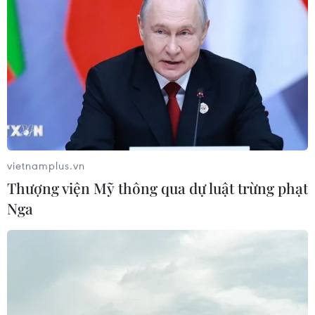
Sở hữu trí tuệ
Quy định sử dụng
RSS
Hỗ trợ
Ngôn ngữ
TTXVN
Dịch vụ tin
Quảng cáo
Liên hệ
vietnamplus.vn
Thượng viện Mỹ thông qua dự luật trừng phạt
Giấy phép số: 1374/GP-BTTTT do Bộ Thông tin và Truyền thông
Nga
cấp ngày 11/9/2008.
Quảng cáo: Phó TBT Nguyễn Thị Tám: 093.5958688, Email:
tamvna@gmail.com
Điện thoại: (024) 39411349 - (024) 39411348, Fax: (024)
39411348
Email:
vietnamplus2008@gmail.com