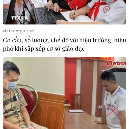
Nhận định Việt Nam vs
Indonesia: Thầy Kim cần thay đổi để
giành chiến thắng?
vietnamplus.vn
03/08/2026 00:06
Cơ cấu, số lượng, chế độ với hiệu trưởng, hiệu
phó khi sắp xếp cơ sở giáo dục
Mãn nhãn đêm khai mạc Liên hoan
quốc tế võ cổ truyền Việt Nam 2026
02/08/2026 22:41
Đội tuyển Futsal Việt Nam giành
chiến thắng đậm tại giải đấu ở Thái
Lan
02/08/2026 22:40