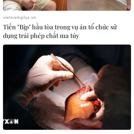
Xem thêm
vietnamplus.vn
Tiến "Bịp" hầu tòa trong vụ án tổ chức sử
dụng trái phép chất ma túy
CƠ QUAN CHỦ QUẢN: THÔNG TẤN XÃ VIỆT NAM
Tổng Biên tập: TRẦN TIẾN DUẨN
Phó Tổng Biên tập: NGUYỄN THỊ TÁM, KHÚC THANH
THỦY
Sở hữu trí tuệ
Quy định sử dụng
RSS
Hỗ trợ
Ngôn ngữ
TTXVN
Dịch vụ tin
Quảng cáo