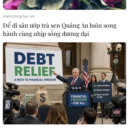
ra những quyết định bị giới nhà giàu phản đối,
nhưng lại được lòngđa số dân chúng là quốc
vietnamplus.vn
hữu hóa ngành khai thác vàng và đóng cửa
Để di sản ướp trà sen Quảng An luôn song
hàng loạt sângolf trên cả nước. Theo ông
hành cùng nhịp sống đương đại
Chavez thì đánh golf là thú vui xa xỉ của một
bộphận nhỏ, không có lợi ích gì đối số đông
người lao động, nên cấm là đúng.
Thật ra, golf không hề có lỗi, bởi đó cũng là môn
thể thao đòi hỏi sự khéo léo,tính nhẫn nại, lòng
quả cảm… như bao môn thể thao khác. Những
ngôi sao của mônthể thao này, như Tiger Woods
hay gần đây nhất là Rory McIlroy đều là thần
tượngcủa hàng triệu người trên thế giới, là
những tấm gương sáng cho sự nỗ lực vượtkhó
để giành lấy những vinh quang. Bởi họ không