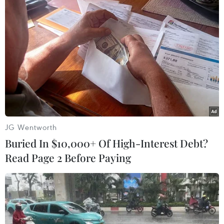
cháu bé bị tai nạn mà không cứu giúp do sợ bị
liênlụy.
Đó cũng là lý do vì sao mà bà lão nhặt rác,
lương tâm hiếm hoi còn sót lại, đãphải thốt lên
rằng “Làm việc tốt khó đến thế sao,” khi xuất
hiện những lời dèmpha rằng bà từ chối số tiền
mà các nhà hảo tâm trao tặng để được nổi
tiếng./.
JG Wentworth
Buried In $10,000+ Of High-Interest Debt?
Read Page 2 Before Paying
Hoài Sa (Vietnam+)