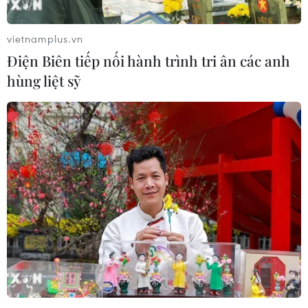
Sang-sik cần giành ngôi đầu bảng?
06/08/2026 11:05
vietnamplus.vn
Điện Biên tiếp nối hành trình tri ân các anh
Nhận định Việt Nam vs Campuchia:
hùng liệt sỹ
'Phù thủy Kim' sẽ xoay tua toan tính
đường dài?
06/08/2026 08:25
HLV Kim Sang-sik: 'Tuyển Việt Nam
hướng tới chiến thắng để giữ ngôi
đầu bảng'
06/08/2026 07:25
Chủ tịch Liên đoàn Bóng đá thế giới
chịu sức ép chưa từng có