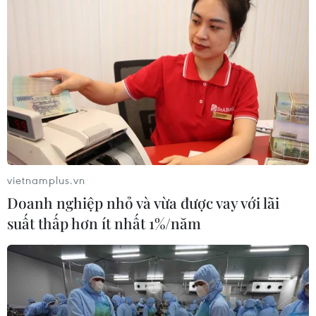
17/06/2026 01:00
PGS.TS Bùi Thị An–Chủ tịch Hội Nữ trí thức Hà Nội, đại
biểu cao tuổi nhất tham dự Đại hội XIV phụ nữ toàn
quốc, đã có những chia sẻ đầy tâm huyết về hành trình
cống hiến không mỏi mệt và những kỳ vọng đổi mới
trong nhiệm kỳ mới.
vietnamplus.vn
Doanh nghiệp nhỏ và vừa được vay với lãi
suất thấp hơn ít nhất 1%/năm