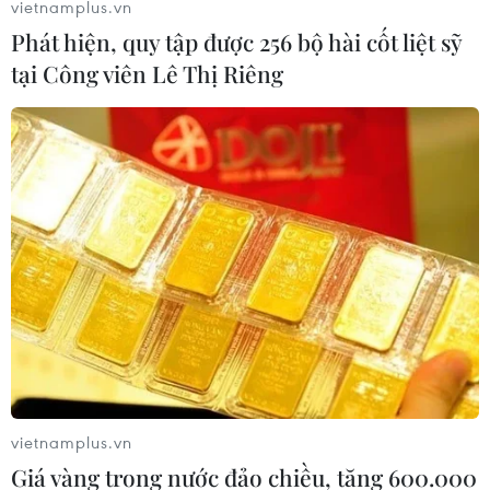
vietnamplus.vn
Phát hiện, quy tập được 256 bộ hài cốt liệt sỹ
tại Công viên Lê Thị Riêng
#chuyển đổi số
#NQ 57
#Đại hội XIV Hội Phụ nữ Việt Nam
Theo dõi VietnamPlus
vietnamplus.vn
NGHỊ QUYẾT 57 VỀ ĐỘT PHÁ PHÁT TRIỂN KHCN
Giá vàng trong nước đảo chiều, tăng 600.000