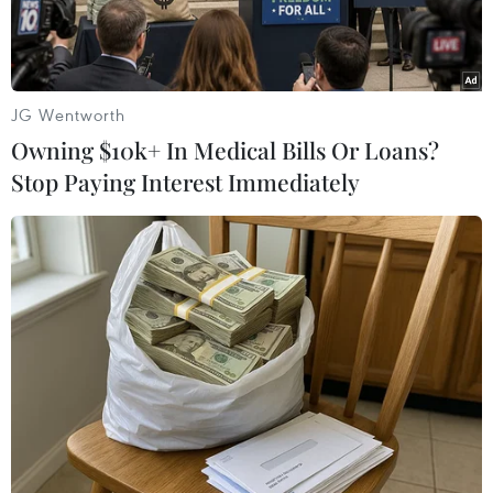
hình mới.
JG Wentworth
Owning $10k+ In Medical Bills Or Loans?
Stop Paying Interest Immediately
Phiên thảo luận ngày 17/6 nằm trong khuôn khổ chương trình
Đại hội Phụ nữ toàn quốc lần thứ XIV. (Ảnh: Hoài
Nam/Vietnam+)
Tại phiên thảo luận ngày 17/6 nằm trong khuôn