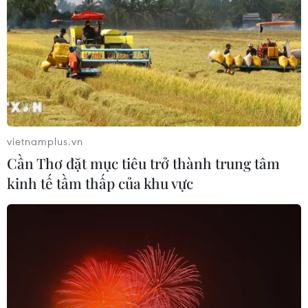
tác thực chất, đưa phụ nữ trở thành lực lượng
tích cực trực tiếp triển khai công tác đối ngoại
và lan tỏa giá trị văn hóa Việt Nam ra thế giới
.
vietnamplus.vn
Cần Thơ đặt mục tiêu trở thành trung tâm
kinh tế tầm thấp của khu vực
Chủ tịch Hội Liên hiệp Phụ nữ Việt Nam Lê Thị Thủy phát biểu tại
phiên thảo luận. (Ảnh: Hoài Nam/Vietnam+)