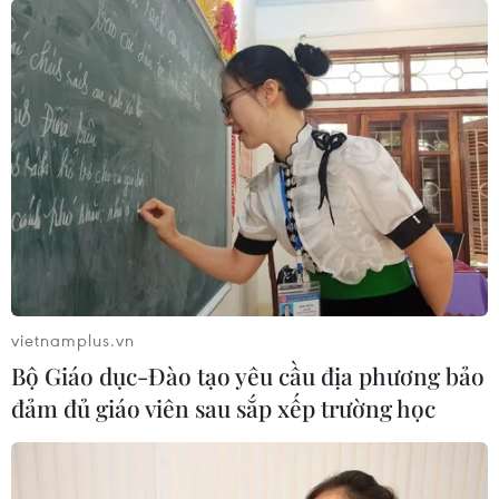
TIN LIÊN QUAN
vietnamplus.vn
Bộ Giáo dục-Đào tạo yêu cầu địa phương bảo
đảm đủ giáo viên sau sắp xếp trường học
PGS.TS Bùi Thị An: Tuổi tác không giới
hạn sự cống hiến