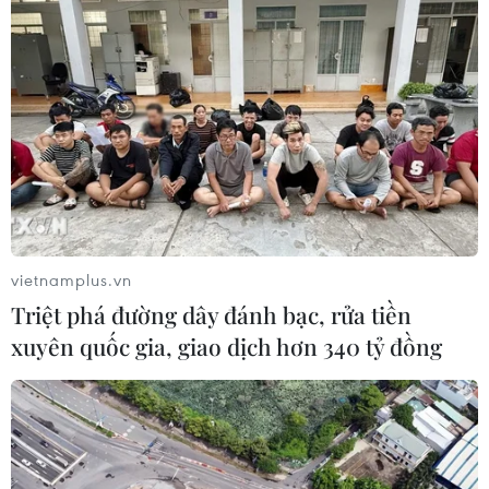
vietnamplus.vn
TIN CÙNG CHUYÊN MỤC
Triệt phá đường dây đánh bạc, rửa tiền
Phát huy vai trò KOL, KOC trong xây
xuyên quốc gia, giao dịch hơn 340 tỷ đồng
dựng không gian mạng văn minh, an
toàn
10/08/2026 12:15