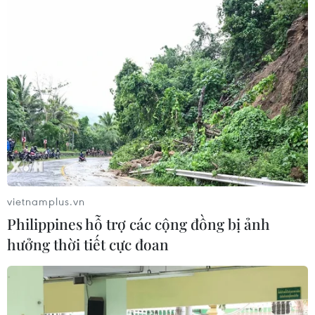
Những định hướng lớn
trong thực hiện Nghị quyết 57-
NQ/TW
07/08/2026 08:18
Tây Ninh thúc đẩy bình dân học vụ
số, tạo động lực phát triển kinh tế số
07/08/2026 07:17
vietnamplus.vn
Philippines hỗ trợ các cộng đồng bị ảnh
"Doanh nghiệp phải là lực lượng
hưởng thời tiết cực đoan
nòng cốt phát triển công nghệ chiến
lược"
07/08/2026 07:09