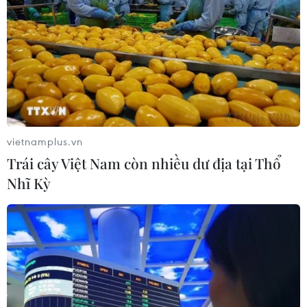
Thêm trải nghiệm số hóa tiện ích cho du
khách trên ứng dụng du lịch quốc gia
15/06/2026 08:35
Một ứng dụng, nhiều tiện ích cho hành trình khám phá
này giúp vừa tiết kiệm thời gian vừa mang đến trải
vietnamplus.vn
nghiệm du lịch hiện đại, phù hợp với xu hướng chuyển
Trái cây Việt Nam còn nhiều dư địa tại Thổ
đổi số đang diễn ra mạnh mẽ.
Nhĩ Kỳ