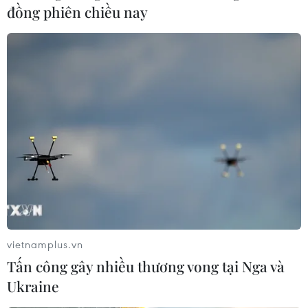
đồng phiên chiều nay
Phát triển hạ tầng dữ liệu địa điểm nhằm xây
dựng nền kinh tế số hiệu quả
Tuyển sinh Đại học năm 2026: Vì sao điểm
ngành công nghệ chạm trần?
Từ 15/9, cấp giấy phép kinh doanh vận tải trực
tuyến trên Cổng Dịch vụ công
Ngoại giao khoa học công nghệ: Đưa mạng
lưới khoa học quốc tế thành nguồn lực phát
triển
Tên miền quốc gia .VN góp phần
xây dựng niềm tin số thời thương mại điện tử
vietnamplus.vn
Tấn công gây nhiều thương vong tại Nga và
Ukraine