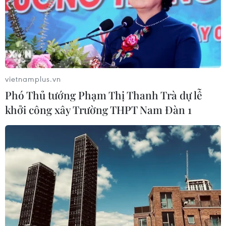
vietnamplus.vn
Phó Thủ tướng Phạm Thị Thanh Trà dự lễ
khởi công xây Trường THPT Nam Đàn 1
TIN CÙNG CHUYÊN MỤC
Thổ Nhĩ Kỳ tăng cường truy quét IS,
bắt giữ hơn 100 nghi phạm
07/08/2026 14:55