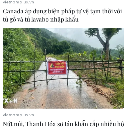
vietnamplus.vn
vào 2 đối tượng trong một vụ đâm dao gây chấn động
Canada áp dụng biện pháp tự vệ tạm thời với
London.
tủ gỗ và tủ lavabo nhập khẩu
vietnamplus.vn
Nứt núi, Thanh Hóa sơ tán khẩn cấp nhiều hộ