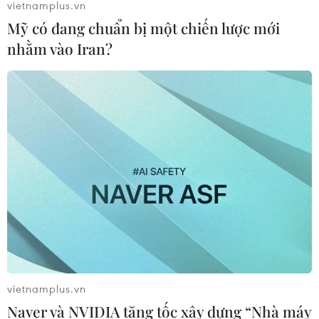
vietnamplus.vn
Bão Dolphin càn quét các đảo miền
Mỹ có đang chuẩn bị một chiến lược mới
Nam Nhật Bản, sân bay Okinawa
nhằm vào Iran?
phải đóng cửa
07/08/2026 09:10
Thái Lan: Ôtô lao vào trung tâm
chăm sóc trẻ làm khoảng nạn nhân
bị thương
07/08/2026 08:13
Thủ tướng Thái Lan chỉ đạo khẩn sau
vụ xả súng tại trường học
07/08/2026 06:37
vietnamplus.vn
Naver và NVIDIA tăng tốc xây dựng “Nhà máy