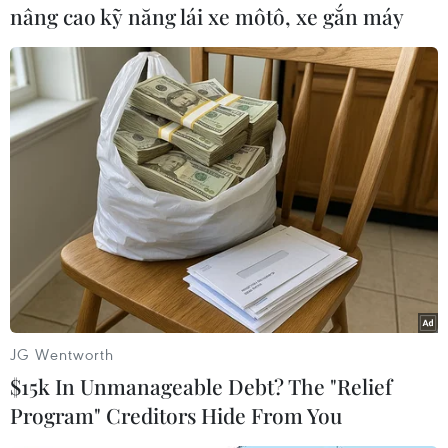
nâng cao kỹ năng lái xe môtô, xe gắn máy
#Fritz von Weizsäcker
#Cố Tổng thống Đức
#Richard von Weizsäcker
#Sát hại
#Thuyết trình
#Schlosspark
#Hung thủ
Đức
JG Wentworth
Theo dõi VietnamPlus
$15k In Unmanageable Debt? The "Relief
Program" Creditors Hide From You