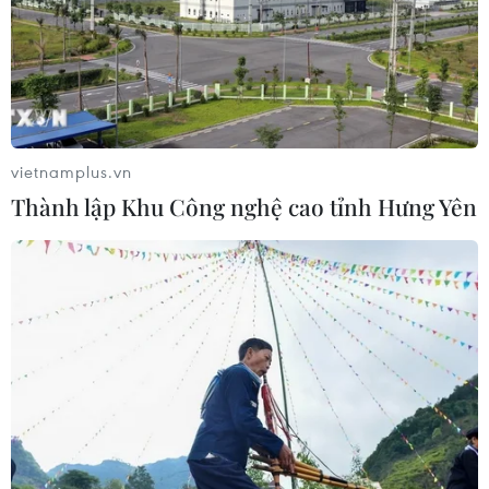
06/08/2026 08:36
Làn sóng tấn công mạng nhằm vào
các quỹ đầu cơ lớn của Mỹ
06/08/2026 06:47
vietnamplus.vn
Thành lập Khu Công nghệ cao tỉnh Hưng Yên
Anh công bố kết quả điều tra ban
đầu vụ đâm dao ở trung tâm London
06/08/2026 06:00
Hàn Quốc tăng cường giải pháp
ngăn chặn đánh bạc trực tuyến trong
quân đội