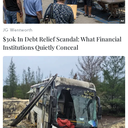
JG Wentworth
$30k In Debt Relief Scandal: What Financial
Institutions Quietly Conceal
Ông Fritz von Weizsäcker - con trai cố Tổng thống Đức Richard
von Weizsäcker. (Ảnh: DPA)
Cảnh sát Đức cho biết ngày 19/11, ông Fritz von
Weizsäcker - con trai cố Tổng thống Đức
Richard von Weizsäcker, đã bị sát hại khi đang