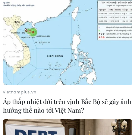
TIN LIÊN QUAN
vietnamplus.vn
Áp thấp nhiệt đới trên vịnh Bắc Bộ sẽ gây ảnh
hưởng thế nào tới Việt Nam?
Đâm dao tại một chung cư ở Hàn Quốc, 5
người thiệt mạng