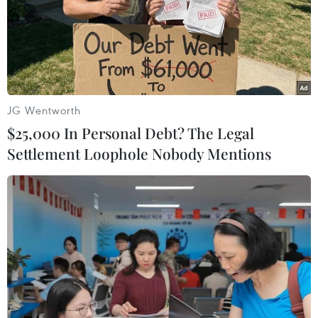
Vụ đâm dao tại Australia: Ít nhất 1 người
JG Wentworth
chết, 2 người bị thương
$25,000 In Personal Debt? The Legal
13/08/2019 10:17
Settlement Loophole Nobody Mentions
Cảnh sát bang New South Wales thông báo chiến dịch
an ninh đang được triển khai tại phố King và Clarence
ở trung tâm Sydney sau khi xảy ra vụ tấn công bằng
dao làm ít nhất 1 người chết.