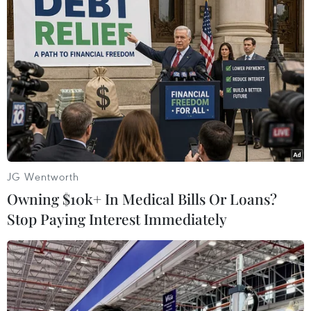
17/04/2019 07:29
Ngày 17/4, truyền thông Hàn Quốc đưa tin một vụ đâm
dao đã xảy ra tại một tòa nhà chung cư tại Jinju, cách
thủ đô Seoul 430km về phía Đông khiến 5 người thiệt
mạng và 13 người khác bị thương.
JG Wentworth
Owning $10k+ In Medical Bills Or Loans?
Stop Paying Interest Immediately