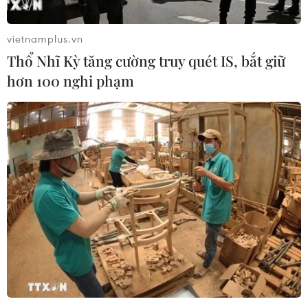
vietnamplus.vn
Thổ Nhĩ Kỳ tăng cường truy quét IS, bắt giữ
hơn 100 nghi phạm
Hãi hùng cảnh nạn nhân bị đâm
dao tới chết trước mặt nhiều thiếu niên
04/09/2019 03:45
Ngày 3/9, tòa án Anh đã ra phán quyết có tội nhằm