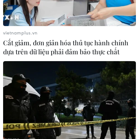
vietnamplus.vn
Cắt giảm, đơn giản hóa thủ tục hành chính
dựa trên dữ liệu phải đảm bảo thực chất
Tấn công bằng dao gần Bộ Nội vụ Anh,
một người nguy kịch
15/08/2019 13:32
Theo cảnh sát London, một nghi can nam giới đã bị bắt
giữ, đưa tới đồn cảnh sát để thẩm vấn và hiện tình
trạng sức khỏe của nạn nhân bị đâm dao đang nguy
kịch.