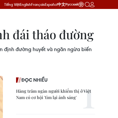
Tiếng Việt
English
Français
Español
中文
Русский
nh đái tháo đường
 ổn định đường huyết và ngăn ngừa biến
ĐỌC NHIỀU
Hàng trăm ngàn người khiếm thị ở Việt
Nam có cơ hội 'tìm lại ánh sáng'