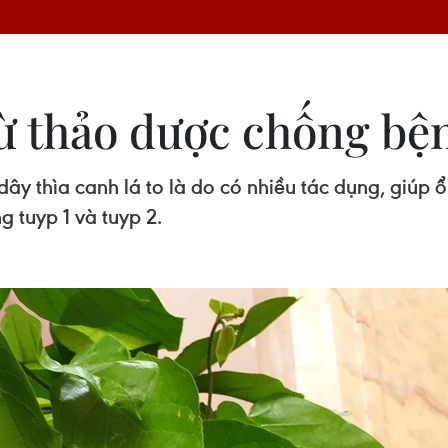
từ thảo dược chống bệ
ây thìa canh lá to là do có nhiều tác dụng, giúp
 tuyp 1 và tuyp 2.