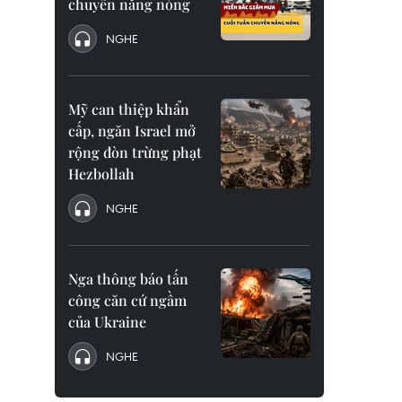
chuyển nắng nóng
NGHE
Mỹ can thiệp khẩn
cấp, ngăn Israel mở
rộng đòn trừng phạt
Hezbollah
NGHE
Nga thông báo tấn
công căn cứ ngầm
của Ukraine
NGHE