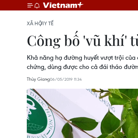
XÃ HỘI
Y TẾ
Công bố 'vũ khí' 
Khả năng hạ đường huyết vượt trội của d
chứng, dùng được cho cả đái tháo đường
Thùy Giang
06/05/2019 11:34