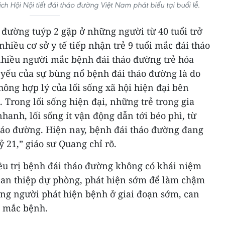
h Hội Nội tiết đái tháo đường Việt Nam phát biểu tại buổi lễ.
 đường tuýp 2 gặp ở những người từ 40 tuổi trở
 nhiều cơ sở y tế tiếp nhận trẻ 9 tuổi mắc đái tháo
 nhiều người mắc bệnh đái tháo đường trẻ hóa
yếu của sự bùng nổ bệnh đái tháo đường là do
ông hợp lý của lối sống xã hội hiện đại bên
. Trong lối sống hiện đại, những trẻ trong gia
hanh, lối sống ít vận động dẫn tới béo phì, từ
háo đường. Hiện nay, bệnh đái tháo đường đang
 21,” giáo sư Quang chỉ rõ.
ều trị bệnh đái tháo đường không có khái niệm
 can thiệp dự phòng, phát hiện sớm để làm chậm
ững người phát hiện bệnh ở giai đoạn sớm, can
g mắc bệnh.