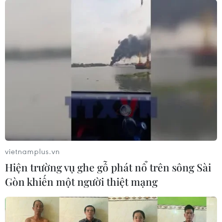
COP26: Việt Nam hiện thực hóa cam kết
Net Zero vào năm 2050​
09/11/2021 01:42
Các chuyên gia cho rằng Chính phủ Việt Nam đã tái
khẳng định và mở rộng phạm vi cam kết tăng công suất
năng lượng tái tạo để không chỉ dừng lại ở việc lắp đặt
các tấm năng lượng Mặt Trời.
vietnamplus.vn
Hiện trường vụ ghe gỗ phát nổ trên sông Sài
Gòn khiến một người thiệt mạng