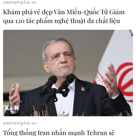
vietnamplus.vn
nhiều tiền hơn để ứng phó với tình trạng ấm lên toàn
Khám phá vẻ đẹp Văn Miếu-Quốc Tử Giám
cầu, các nước phát triển chủ trương khuyến khích tài
qua 120 tác phẩm nghệ thuật đa chất liệu
chính hướng tới việc cắt giảm khí phát thải.
vietnamplus.vn
Tổng thống Iran nhấn mạnh Tehran sẽ