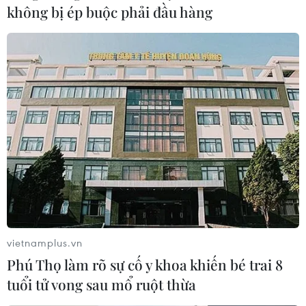
COP26: Nguy cơ giảm mạnh GDP tại 65
không bị ép buộc phải đầu hàng
nước dễ bị tổn thương nhất
08/11/2021 07:57
Ngay cả khi mức tăng nhiệt trên Trái Đất được hạn chế
ở mức 1,5 độ C theo như mục tiêu tham vọng nhất được
đề ra, tăng trưởng GDP của các nước dễ bị tổn thương
nhất vẫn giảm 12% vào năm 2050.
vietnamplus.vn
Phú Thọ làm rõ sự cố y khoa khiến bé trai 8
tuổi tử vong sau mổ ruột thừa