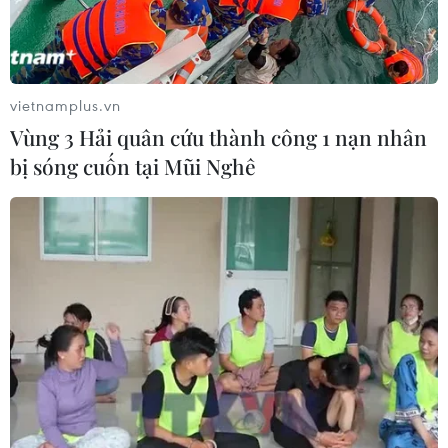
vietnamplus.vn
Vùng 3 Hải quân cứu thành công 1 nạn nhân
bị sóng cuốn tại Mũi Nghê
Các nước ASEAN đối mặt nhiều thách
thức do biến đổi khí hậu
05/11/2021 07:23
Theo chỉ số rủi ro toàn cầu, ba nước ASEAN nằm trong
số những nước đối mặt với nguy cơ cao nhất trong giai
đoạn 2000-2019 là Myanmar (xếp thứ 2), Philippines
(thứ 4) và Thái Lan (thứ 9).