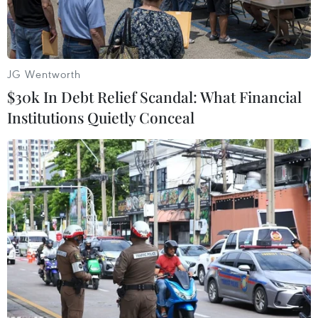
JG Wentworth
$30k In Debt Relief Scandal: What Financial
Institutions Quietly Conceal
Ảnh minh họa. (Nguồn: Reuters)
Một liên minh gồm 19 nước, trong đó có Anh và
Mỹ, đã nhất trí thiết lập các tuyến vận tải biển
không phát thải khí carbon kết nối các cảng, để
tăng tốc tiến trình phi carbon hóa ngành hàng