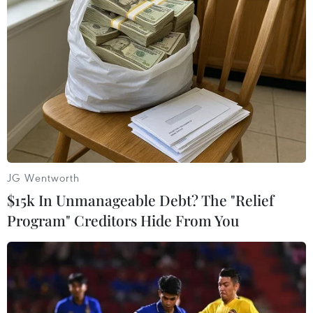
New Zealand, Na Uy và Thụy Điển./.
(TTXVN/Vietnam+)
JG Wentworth
$15k In Unmanageable Debt? The "Relief
Program" Creditors Hide From You
#COP26
#Clydebank Declaration
#Vận tải biển xanh
#Hành lang vận tải biển xanh
#Phát thải khí carbon