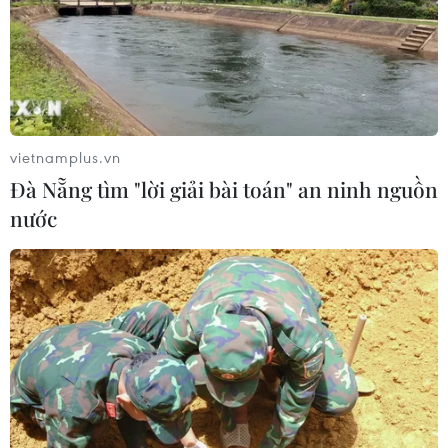
Quảng Trị quyết tâm bàn giao sớm
mặt bằng Dự án Nhà máy điện gió
LIG-Hướng Hóa 1
vietnamplus.vn
08/08/2026 02:33
Đà Nẵng tìm "lời giải bài toán" an ninh nguồn
nước
Chủ tịch Quốc hội dự kỷ
niệm 70 năm Ngày truyền thống lực
lượng Cảnh sát kinh tế
08/08/2026 01:59
Áp dụng "luồng xanh" cho nhà đầu
tư dự án hạ tầng công nghiệp phía
Đông Đắk Lắk