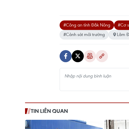
#Công an tỉnh Đắk Nông
#Cơ s
#Cảnh sát môi trường
Lâm 
TIN LIÊN QUAN