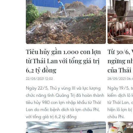
Tiêu hủy gần 1.000 con lợn
Từ 30/6,
từ Thái Lan với tổng giá trị
ngừng nh
6,2 tỷ đồng
của Thái
22/05/2021 12:02
28/05/2021 06:
Ngày 22/5, Thú y vùng III và lực lượng
Ngày 19/5, tr
chức năng tỉnh Quảng Trị đã hoàn thành
kiểm dịch lô
tiêu hủy 980 con lợn nhập khẩu từ Thái
từ Thái Lan,
Lan do mắc bệnh dich tả lợn châu Phi,
hiện lô lợn b
với tổng giá trị 6,2 tỷ đồng
châu Phi.