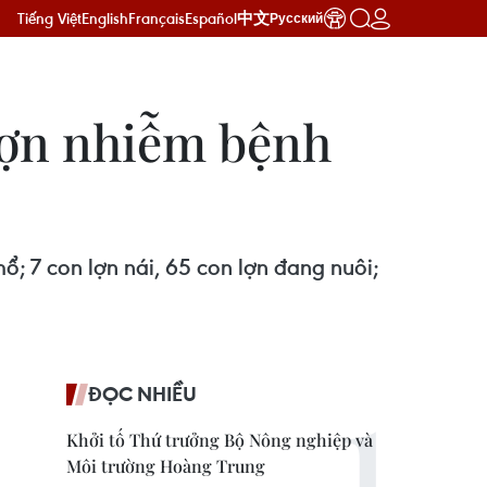
Tiếng Việt
English
Français
Español
中文
Русский
 lợn nhiễm bệnh
; 7 con lợn nái, 65 con lợn đang nuôi;
ĐỌC NHIỀU
Khởi tố Thứ trưởng Bộ Nông nghiệp và
Môi trường Hoàng Trung