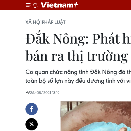
XÃ HỘI
PHÁP LUẬT
Đắk Nông: Phát h
bán ra thị trường
Cơ quan chức năng tỉnh Đắk Nông đã thu 
toàn bộ số lợn này đều dương tính với vir
PV
25/08/2021 13:19