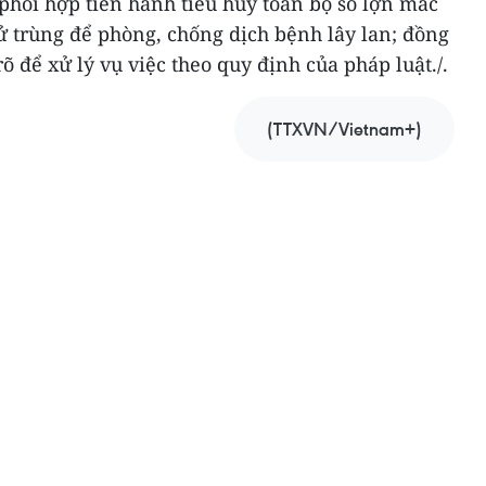
phối hợp tiến hành tiêu hủy toàn bộ số lợn mắc
ử trùng để phòng, chống dịch bệnh lây lan; đồng
rõ để xử lý vụ việc theo quy định của pháp luật./.
(TTXVN/Vietnam+)