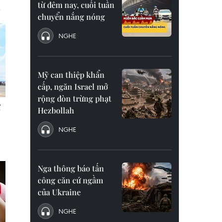
từ đêm nay, cuối tuần
chuyển nắng nóng
NGHE
Mỹ can thiệp khẩn
cấp, ngăn Israel mở
rộng đòn trừng phạt
Hezbollah
NGHE
Nga thông báo tấn
công căn cứ ngầm
của Ukraine
NGHE