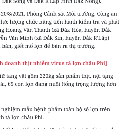
n Đắk Song và Đắk R'Lấp (tỉnh Đắk Nông).
-20/8/2021, Phòng Cảnh sát Môi trường, Công an
 lực lượng chức năng tiến hành kiểm tra và phát
 ông Hoàng Văn Thành (xã Đắk Hòa, huyện Đắk
yễn Văn Minh (xã Đắk Sin, huyện Đắk R'Lấp)
bán, giết mổ lợn để bán ra thị trường.
h doanh thịt nhiễm virus tả lợn châu Phi]
iữ tang vật gồm 220kg sản phẩm thịt, nội tạng
nái, 65 con lợn đang nuôi (tổng trọng lượng hơn
t nghiệm mẫu bệnh phẩm toàn bộ số lợn trên
h tả lợn châu Phi.