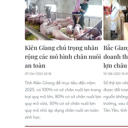
Kiên Giang chú trọng nhân
Bắc Gian
rộng các mô hình chăn nuôi
doanh th
an toàn
lợn châu
07/06/2021 03:18
15/08/2021 10:5
Tỉnh Kiên GIang đề mục tiêu đến năm
Số thịt lợn nh
2025, có 100% cơ sở chăn nuôi lợn trang
được đối tượ
trại quy mô lớn, 80% cơ sở chăn nuôi lợn
nguồn không 
quy mô vừa, 50% cơ sở chăn nuôi lợn
trường, sau 
quy mô nhỏ áp dụng chăn nuôi an toàn
Tân Yên, tỉnh
sinh học.