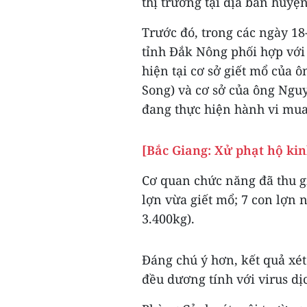
thị trường tại địa bàn huyệ
Trước đó, trong các ngày 18
tỉnh Đắk Nông phối hợp với
hiện tại cơ sở giết mổ của
Song) và cơ sở của ông Ngu
đang thực hiện hành vi mua 
[Bắc Giang: Xử phạt hộ kin
Cơ quan chức năng đã thu g
lợn vừa giết mổ; 7 con lợn 
3.400kg).
Đáng chú ý hơn, kết quả xé
đều dương tính với virus dịc