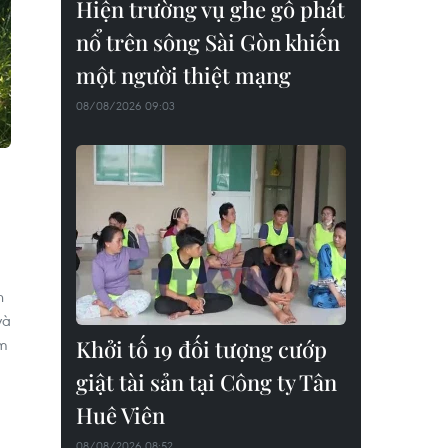
Hiện trường vụ ghe gỗ phát
nổ trên sông Sài Gòn khiến
một người thiệt mạng
08/08/2026 09:03
n
và
Khởi tố 19 đối tượng cướp
êm
giật tài sản tại Công ty Tân
Huê Viên
08/08/2026 08:52