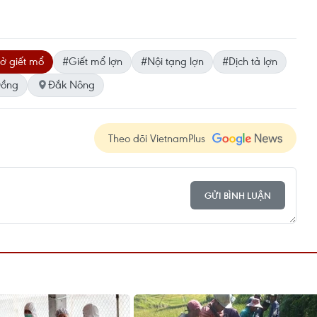
ở giết mổ
#Giết mổ lợn
#Nội tạng lợn
#Dịch tả lợn
Đồng
Đắk Nông
Theo dõi VietnamPlus
GỬI BÌNH LUẬN