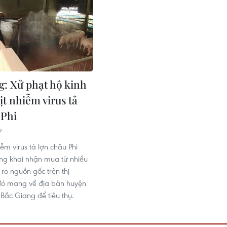
g: Xử phạt hộ kinh
ịt nhiễm virus tả
 Phi
9
iễm virus tả lợn châu Phi
ng khai nhận mua từ nhiều
rõ nguồn gốc trên thị
đó mang về địa bàn huyện
 Bắc Giang để tiêu thụ.