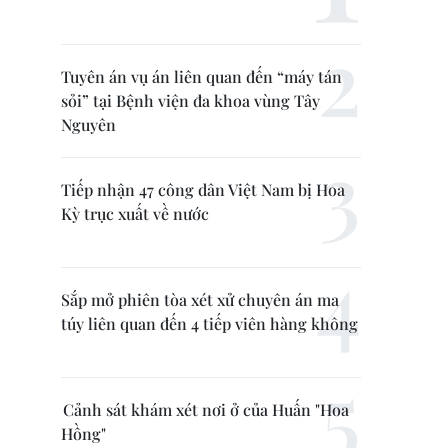
Tuyên án vụ án liên quan đến “máy tán
sỏi” tại Bệnh viện đa khoa vùng Tây
Nguyên
Tiếp nhận 47 công dân Việt Nam bị Hoa
Kỳ trục xuất về nước
Sắp mở phiên tòa xét xử chuyên án ma
túy liên quan đến 4 tiếp viên hàng không
Cảnh sát khám xét nơi ở của Huấn "Hoa
Hồng"