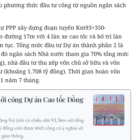
heo phương thức đầu tư công từ nguồn ngân sách
 tư PPP xây dựng đoạn tuyến Km93+350-
đường 17m với 4 làn xe cao tốc và bố trí làn
n tục. Tổng mức đầu tư Dự án thành phần 2 là
g đó ngân sách Nhà nước tham gia 70% tổng mức
g), nhà đầu tư thu xếp vốn chủ sở hữu và vốn
ư (khoảng 1.708 tỷ đồng). Thời gian hoàn vốn
41 năm 7 tháng.
hởi công Dự án Cao tốc Đồng
g-Trà Lĩnh có chiều dài 93,3km với tổng
tỷ đồng vừa được khởi công có ý nghĩa vô
c giao thông.