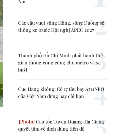
Nội
Các cầu vượt sông Hồng, sông Đuống sẽ
thông xe trước Hội nghị APEC 2027
Thành phố Hồ Chí Minh phát hành thẻ
giao thông công cộng cho metro và xe
buýt
Cục Hàng không: Có 17 tàu bay A321NEO
của Việt Nam dừng bay dài hạn
Cao tốc Tuyên Quang-Hà Giang
quyết tâm về đích đúng tiến độ