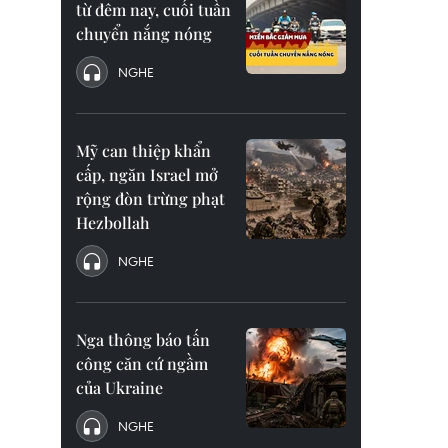
từ đêm nay, cuối tuần
chuyển nắng nóng
NGHE
Mỹ can thiệp khẩn
cấp, ngăn Israel mở
rộng đòn trừng phạt
Hezbollah
NGHE
Nga thông báo tấn
công căn cứ ngầm
của Ukraine
NGHE