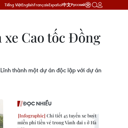
Tiếng Việt
English
Français
Español
中文
Русский
n xe Cao tốc Đồng
Lĩnh thành một dự án độc lập với dự án
ĐỌC NHIỀU
Chi tiết 45 tuyến xe buýt
miễn phí tiền vé trong Vành đai 1 ở Hà