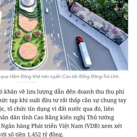
g qua Hầm Đông Khê trên tuyến Cao tốc Đồng Đăng-Trà Lĩnh.
hó khăn về lưu lượng dẫn đến doanh thu thu phí
hức tạp khi suất đầu tư rất thấp cần sự chung tay
c, tổ chức tín dụng vì đất nước qua đó, liên
hân dân tỉnh Cao Bằng kiến nghị Thủ tướng
o Ngân hàng Phát triển Việt Nam (VDB) xem xét
ới số tiền 1.452 tỷ đồng.