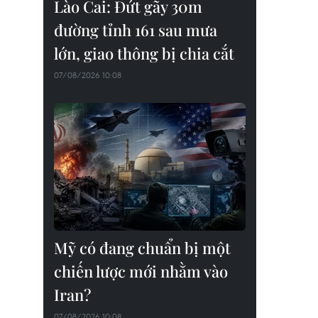
Lào Cai: Đứt gãy 30m
đường tỉnh 161 sau mưa
lớn, giao thông bị chia cắt
07/08/2026 10:08
Mỹ có đang chuẩn bị một
chiến lược mới nhằm vào
Iran?
07/08/2026 10:08