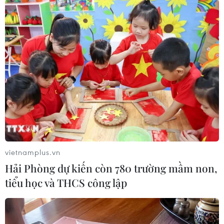
#Quỹ vaccine phòng COVID-19
#mua vaccine
#nghiên cứu
#thử nghiệm vaccine
#tiền lãi gửi ngân hàng
#Bộ Tài chính
#Bộ Y tế
vietnamplus.vn
Hải Phòng dự kiến còn 780 trường mầm non,
tiểu học và THCS công lập
Theo dõi VietnamPlus