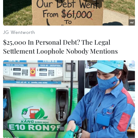
JG Wentworth
$25,000 In Personal Debt? The Legal
Settlement Loophole Nobody Mentions
Tiêm phòng vaccine phòng COVID-19 cho các nhà báo. (Ảnh:
Hồ Cầu/TTXVN)
Theo Ban quản lý Quỹ vaccine phòng COVID-19,
tính đến cuối giờ chiều ngày 10/2, tổng số huy