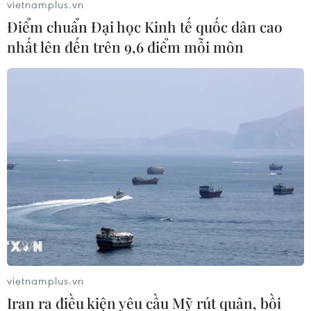
vietnamplus.vn
trong 7 ngày qua là 18.077 ca/ngày.
Điểm chuẩn Đại học Kinh tế quốc dân cao
nhất lên đến trên 9,6 điểm mỗi môn
Thủ tướng: Chăm sóc sức khỏe cho trẻ em
vietnamplus.vn
là trách nhiệm của toàn xã hội
Iran ra điều kiện yêu cầu Mỹ rút quân, bồi