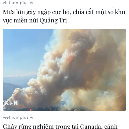
vietnamplus.vn
sản giải quyết vướng mắc trên thực
Mưa lớn gây ngập cục bộ, chia cắt một số khu
tiễn
vực miền núi Quảng Trị
04/08/2026 13:10
Đề xuất 5 nhóm chính sách sửa đổi
Luật Trưng mua, trưng dụng tài sản
04/08/2026 11:56
Xem thêm
vietnamplus.vn
Cháy rừng nghiêm trọng tại Canada, cảnh
CƠ QUAN CHỦ QUẢN: THÔNG TẤN XÃ VIỆT NAM