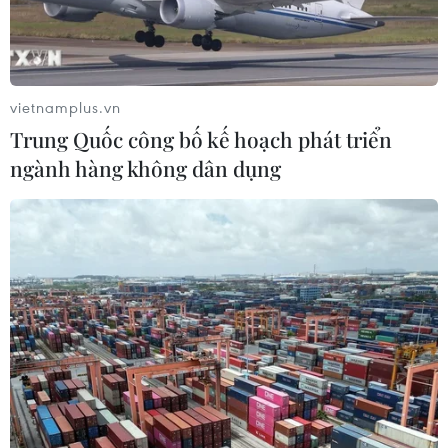
Ngân hàng trước làn sóng AI: Dữ liệu
là đòn bẩy, quản trị là chìa khóa
05/08/2026 09:25
vietnamplus.vn
Trung Quốc công bố kế hoạch phát triển
ngành hàng không dân dụng
Standard Chartered huy động thành
công khoản vay xã hội 721 triệu USD
cho HDBank
05/08/2026 07:46
Tăng tốc giải ngân đầu tư công,
chấm dứt tâm lý trông chờ
05/08/2026 07:39