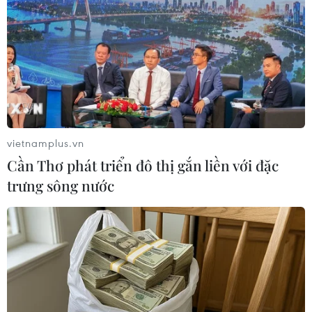
Nam còn hơn 1.137 tỷ đồng
20/01/2022 12:44
Tính đến thời điểm hiện nay, Ban Quản lý Quỹ vaccine
phòng COVID-19 đã chi từ quỹ 7.671,5 tỷ đồng, trong số
đó, chi mua vaccine 7.666,9 tỷ đồng, chi hỗ trợ nghiên
cứu, thử nghiệm vaccine 4,6 tỷ đồng.
vietnamplus.vn
Cần Thơ phát triển đô thị gắn liền với đặc
trưng sông nước