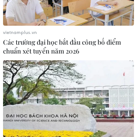
vietnamplus.vn
Các trường đại học bắt đầu công bố điểm
chuẩn xét tuyển năm 2026
Khẩn trương thanh tra việc mua sắm thiết
bị, vật tư y tế phòng dịch
10/02/2022 10:25
Phó Thủ tướng yêu cầu Thanh tra Chính phủ tiến hành
thanh tra việc mua sắm trang thiết bị y tế, sinh phẩm, bộ
xét nghiệm, vaccine, thuốc phòng, chống dịch COVID-19
tại Hà Nội, TP.HCM và Bộ Y tế.