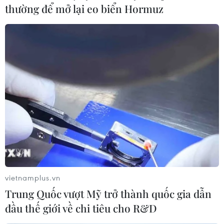
10/02/2022 11:05
thường để mở lại eo biển Hormuz
Thủ tướng Phạm Minh Chính yêu cầu các cấp, các
ngành quán triệt tinh thần chung là giáo dục, chăm sóc
sức khỏe cho trẻ em, học sinh là nghĩa vụ, trách nhiệm
của cả hệ thống chính trị, của toàn xã hội.
vietnamplus.vn
Trung Quốc vượt Mỹ trở thành quốc gia dẫn
đầu thế giới về chi tiêu cho R&D