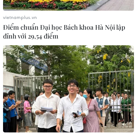
vietnamplus.vn
Điểm chuẩn Đại học Bách khoa Hà Nội lập
đỉnh với 29,54 điểm
Cả nước có 26.032 ca mắc mới COVID-19,
số ca ở Nghệ An tăng vọt
10/02/2022 11:02
Trong 24 giờ qua, cả nước ghi nhận 26.032 ca mắc mới
COVID-19, trong đó Hà Nội vẫn nhiều nhất với 2.887 ca,
Nghệ An 1.749 ca, Hải Phòng 1.366 ca; trung bình số ca