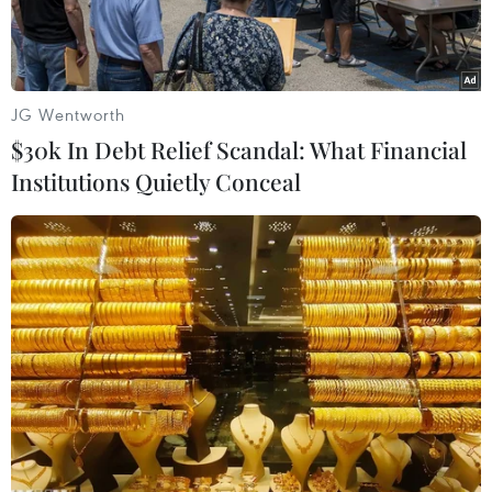
súng quân dụng.
JG Wentworth
$30k In Debt Relief Scandal: What Financial
Institutions Quietly Conceal
Hai đối tượng Ly A Hoa, Chang Tơ Vàng và tang vật bị bắt giữ
trong chuyên án. (Ảnh: TTXVN phát)
Chiều 27/5, Công an tỉnh Điện Biên cho biết
Công an huyện Điện Biên vừa phá thành công