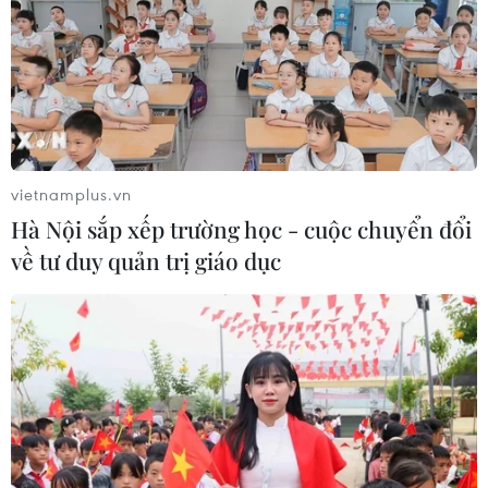
06/08/2026 04:13
Cảnh báo thủ đoạn lừa đảo đưa lao
động thời vụ sang Hàn Quốc
06/08/2026 04:11
vietnamplus.vn
Hà Nội sắp xếp trường học - cuộc chuyển đổi
về tư duy quản trị giáo dục
24 năm tù cho 2 vợ chồng tổ
chức “bay lắc” tại Hà Nội
06/08/2026 03:46
Khởi tố thêm 6 đối tượng vụ lập
khống hồ sơ bảo hiểm y tế ở Đắk Lắk
05/08/2026 14:55