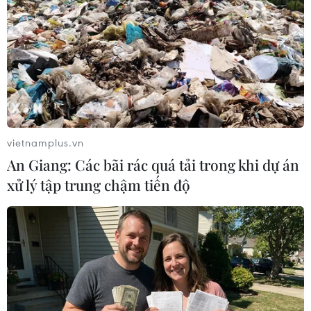
bánh heroin, 28kg thuốc phiện, 3kg ma túy đá.
vietnamplus.vn
An Giang: Các bãi rác quá tải trong khi dự án
xử lý tập trung chậm tiến độ
Điện Biên: Liên tiếp phá 3 vụ án, bắt giữ 5
đối tượng mua bán ma túy