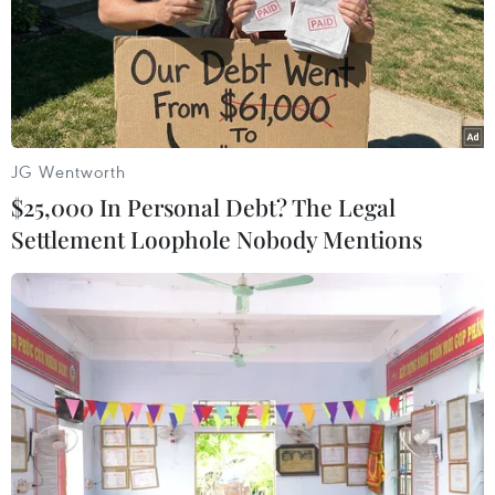
25/02/2023 10:15
Trong hai ngày 24-25/2, Bộ đội Biên phòng tỉnh Điện
Biên liên tiếp triệt phá 3 vụ án, bắt giữ 5 đối tượng về
hành vi mua bán, vận chuyển, tàng trữ trái phép chất
ma túy.
JG Wentworth
$25,000 In Personal Debt? The Legal
Settlement Loophole Nobody Mentions