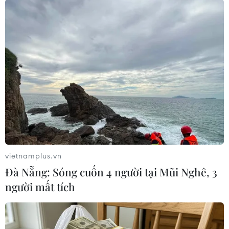
#ma túy
#quốc tịch Lào
#Công an tỉnh Điện Biên
#mua bán
#vận chuyển trái phép chất ma túy
#súng quân dụng
#Điện Biên
Điện Biên
Lào
Theo dõi VietnamPlus
vietnamplus.vn
Đà Nẵng: Sóng cuốn 4 người tại Mũi Nghê, 3
người mất tích
TIN LIÊN QUAN