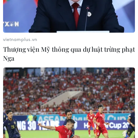
vietnamplus.vn
Thượng viện Mỹ thông qua dự luật trừng phạt
TIN CÙNG CHUYÊN MỤC
Nga
Tây Ninh ngăn chặn, xử lý nghiêm
các vụ việc xâm phạm quyền sở hữu
trí tuệ
08/08/2026 04:29
Dắt chó đi dạo không đúng quy
định, bị phạt đến 2 triệu đồng?
08/08/2026 04:16