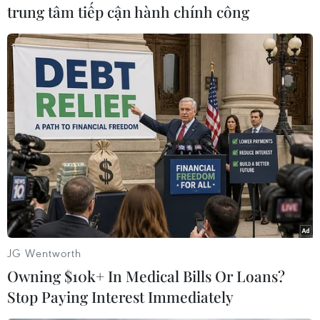
trung tâm tiếp cận hành chính công
đưa ma túy từ Lào sang Điện Biên để bán kiếm
lời.
Hiện chuyên án đang tiếp tục được đấu tranh
mở rộng./.
(TTXVN/Vietnam+)
JG Wentworth
Owning $10k+ In Medical Bills Or Loans?
Stop Paying Interest Immediately