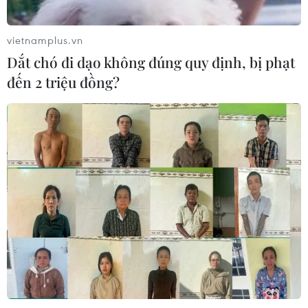
Xem thêm
vietnamplus.vn
Dắt chó đi dạo không đúng quy định, bị phạt
đến 2 triệu đồng?
CƠ QUAN CHỦ QUẢN: THÔNG TẤN XÃ VIỆT NAM
Tổng Biên tập: TRẦN TIẾN DUẨN
Phó Tổng Biên tập: NGUYỄN THỊ TÁM, KHÚC THANH
THỦY
Sở hữu trí tuệ
Quy định sử dụng
RSS
Hỗ trợ
Ngôn ngữ
TTXVN