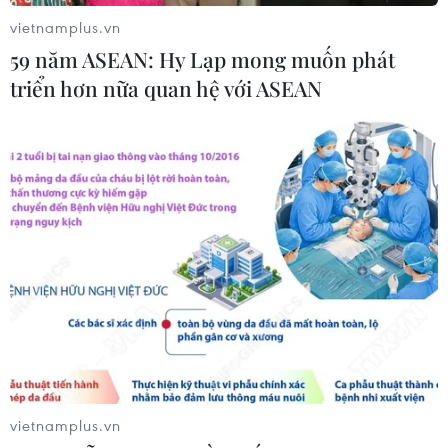
vietnamplus.vn
59 năm ASEAN: Hy Lạp mong muốn phát
triển hơn nữa quan hệ với ASEAN
Hưng Yên: Tử hình 5 đối tượng mua bán,
tàng trữ trái phép chất ma túy
26/05/2023 09:56
Trong vụ án này, Đào Văn Vinh (sinh năm 1982, ở huyện
Tiên Lữ - Hưng Yên) và Sộng A Hạư (sinh năm 1979, ở
huyện Sông Mã - Sơn La) là chủ mưu; Hội đồng xét xử
đã tuyên án tử hình đối với cả 5 bị cáo.
vietnamplus.vn