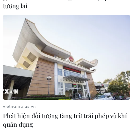
tương lai
CƠ QUAN CHỦ QUẢN: THÔNG TẤN XÃ VIỆT NAM
Tổng Biên tập: TRẦN TIẾN DUẨN
Phó Tổng Biên tập: NGUYỄN THỊ TÁM, KHÚC THANH
THỦY
Sở hữu trí tuệ
Quy định sử dụng
RSS
Hỗ trợ
Ngôn ngữ
TTXVN
Dịch vụ tin
Quảng cáo
vietnamplus.vn
Liên hệ
Phát hiện đối tượng tàng trữ trái phép vũ khí
quân dụng