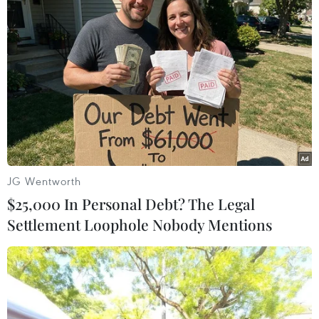
Virus gây ra chùm ca bệnh ở Tân Sơn Nhất
lần đầu xuất hiện ở Việt Nam
12/02/2021 11:04
Chùm ca bệnh gồm ca bệnh số 1797 và các bệnh nhân
của tổ bốc xếp của công ty VIAGS ở sân bay Tân Sơn
Nhất nhiều khả năng là xuất phát từ một nguồn lây.
JG Wentworth
$25,000 In Personal Debt? The Legal
Settlement Loophole Nobody Mentions