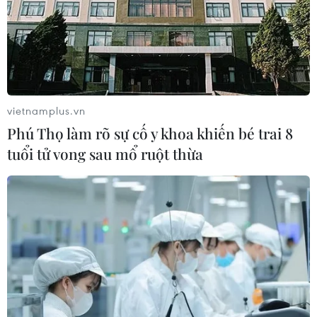
vietnamplus.vn
Phú Thọ làm rõ sự cố y khoa khiến bé trai 8
tuổi tử vong sau mổ ruột thừa