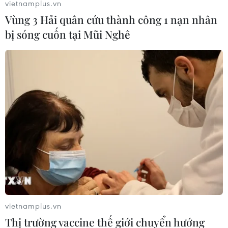
vietnamplus.vn
Tối 12/2, Sở Y tế tỉnh Bắc Ninh cho biết tính đến 19 giờ
Vùng 3 Hải quân cứu thành công 1 nạn nhân
ngày 12/2, địa phương ghi nhận thêm 1 trường hợp có
bị sóng cuốn tại Mũi Nghê
kết quả xét nghiệm dương tính với SARS-CoV-2.
vietnamplus.vn
Việt Nam không có ca mắc mới COVID-19
Thị trường vaccine thế giới chuyển hướng