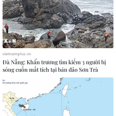
trong sửa đổi Luật hiến, ghép mô,
tạng
03/08/2026 14:44
Quảng Ninh chấm dứt cơ sở giết mổ
động vật không đủ điều kiện trước
31/10
vietnamplus.vn
03/08/2026 11:31
Đà Nẵng: Khẩn trương tìm kiếm 3 người bị
sóng cuốn mất tích tại bán đảo Sơn Trà
Bệnh viện hạng đặc biệt cơ sở Ninh
Bình khẳng định "cánh tay nối dài"
hiệu quả
03/08/2026 07:15
Bộ Y tế: Đề xuất quỹ Bảo hiểm y tế