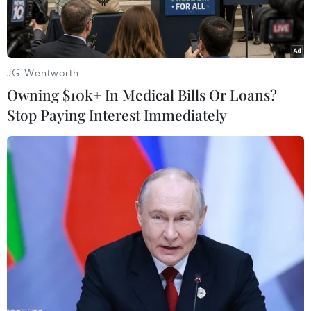
JG Wentworth
Owning $10k+ In Medical Bills Or Loans?
Stop Paying Interest Immediately
Lấy mẫu xét nghiệm tầm soát bệnh COVID-19 tại Thành phố Hồ
Chí Minh. (Ảnh: Đinh Hằng/TTXVN)
Theo Ban Chỉ đạo Quốc gia Phòng chống dịch
COVID-19, trong số các bệnh nhân đang điều trị
tại các cơ sở y tế trên cả nước, hiện bệnh nhân
1536 (
BN1536)
đang điều trị tại Bệnh viện Phổi
Đà Nặng là bệnh nhân nặng nhất.