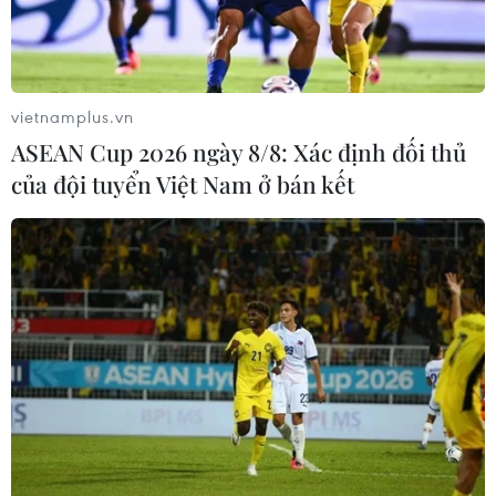
vietnamplus.vn
ASEAN Cup 2026 ngày 8/8: Xác định đối thủ
của đội tuyển Việt Nam ở bán kết
TP.HCM có thêm 1 ca dương tính liên
quan đến ổ dịch Tân Sơn Nhất
12/02/2021 12:56
Trường hợp này được phát hiện trong quá trình tầm soát
hơn 3.500 người nhà của nhân viên bốc xếp hàng hóa
VIAGS, dù nhân viên âm tính nhưng người nhà lại
dương tính với virus SARS-CoV-2...