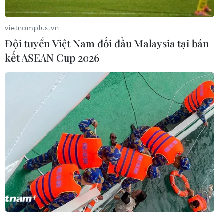
vietnamplus.vn
Đội tuyển Việt Nam đối đầu Malaysia tại bán
kết ASEAN Cup 2026
Bắc Ninh rà soát, hướng dẫn người dân từ
TP.HCM về khai báo y tế
12/02/2021 14:24