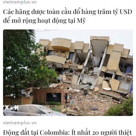
vietnamplus.vn
Các hãng dược toàn cầu đổ hàng trăm tỷ USD
để mở rộng hoạt động tại Mỹ
#Apple
#Doanh thu
#Lợi nhuận
#Năm tài chính
Anh
Áo
vietnamplus.vn
Động đất tại Colombia: Ít nhất 20 người thiệt
Theo dõi VietnamPlus