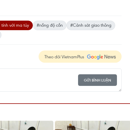
tính với ma túy
#nồng độ cồn
#Cảnh sát giao thông
Theo dõi VietnamPlus
GỬI BÌNH LUẬN