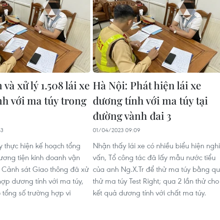
 và xử lý 1.508 lái xe
Hà Nội: Phát hiện lái xe
nh với ma túy trong
dương tính với ma túy tại
đường vành đai 3
43
01/04/2023 09:09
y thực hiện kế hoạch tổng
Nhận thấy lái xe có nhiều biểu hiện nghi
ương tiện kinh doanh vận
vấn, Tổ công tác đã lấy mẫu nước tiểu
ng Cảnh sát Giao thông đã xử
của anh Ng.X.Tr để thử ma túy bằng q
hợp dương tính với ma túy,
thử ma túy Test Right; qua 2 lần thử cho
tổng số trường hợp vi
kết quả dương tính với chất ma túy.