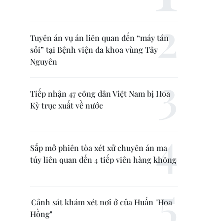
Tuyên án vụ án liên quan đến “máy tán
sỏi” tại Bệnh viện đa khoa vùng Tây
Nguyên
Tiếp nhận 47 công dân Việt Nam bị Hoa
Kỳ trục xuất về nước
Sắp mở phiên tòa xét xử chuyên án ma
túy liên quan đến 4 tiếp viên hàng không
Cảnh sát khám xét nơi ở của Huấn "Hoa
Hồng"