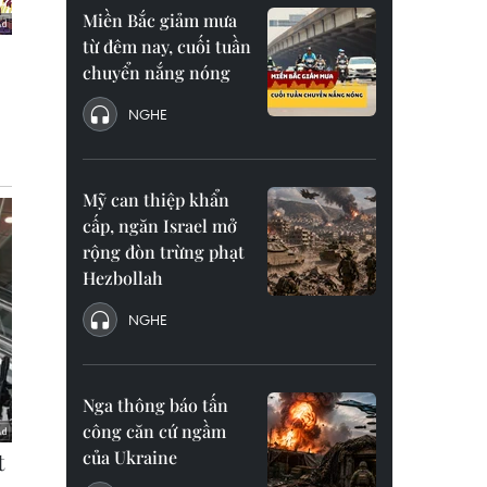
Miền Bắc giảm mưa
từ đêm nay, cuối tuần
chuyển nắng nóng
NGHE
Mỹ can thiệp khẩn
cấp, ngăn Israel mở
rộng đòn trừng phạt
Hezbollah
NGHE
Nga thông báo tấn
công căn cứ ngầm
của Ukraine