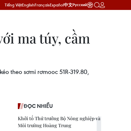
Tiếng Việt
English
Français
Español
中文
Русский
với ma túy, cầm
0 kéo theo sơmi rơmooc 51R-319.80,
ĐỌC NHIỀU
Khởi tố Thứ trưởng Bộ Nông nghiệp và
Môi trường Hoàng Trung