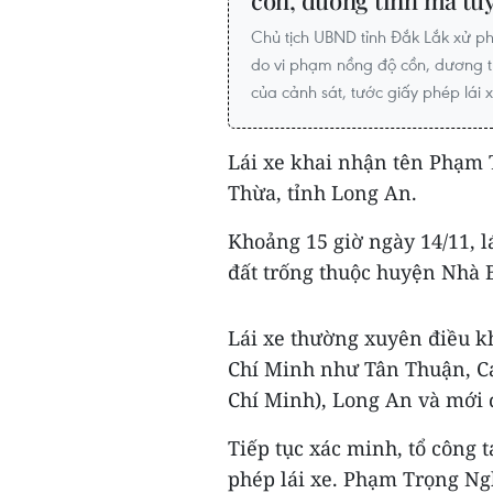
cồn, dương tính ma tú
Chủ tịch UBND tỉnh Đắk Lắk xử ph
do vi phạm nồng độ cồn, dương t
của cảnh sát, tước giấy phép lái 
Lái xe khai nhận tên Phạm 
Thừa, tỉnh Long An.
Khoảng 15 giờ ngày 14/11, lá
đất trống thuộc huyện Nhà 
Lái xe thường xuyên điều k
Chí Minh như Tân Thuận, Cá
Chí Minh), Long An và mới 
Tiếp tục xác minh, tổ công 
phép lái xe. Phạm Trọng Ngh