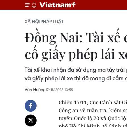
XÃ HỘI
PHÁP LUẬT
Đồng Nai: Tài xế 
cố giấy phép lái x
Tài xế khai nhận đã sử dụng ma túy trái
và giấy phép lái xe thì đã mang đi cầm đ
Vân Hoàng
17/11/2023 10:55
Chiều 17/11, Cục Cảnh sát G
Công an về tuần tra, kiểm so
tuyến Quốc lộ 20 và Quốc l
phố Hồ Chí Minh, tổ Cảnh sá