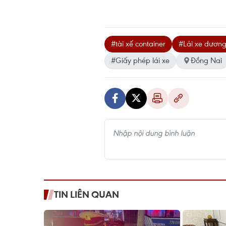
#tài xế container
#Lái xe dương 
#Giấy phép lái xe
Đồng Nai
TIN LIÊN QUAN