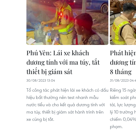
Phú Yên: Lái xe khách
​Phát hiện
dương tính với ma túy, tắt
dương tí
thiết bị giám sát
8 tháng
30/08/2023 13:04
31/08/2023 04:
Tổ công tác phát hiện lái xe khách có dấu
Riêng 15 ngà
hiệu bất thường nên test nhanh mẫu
kiểm soát ph
nước tiểu và cho kết quả dương tính với
tải, lực lượ
ma túy, thiết bị giám sát hành trình trên
lý 10 trường 
xe cũng bị tắt.
chiếm 0,04% 
phạm.