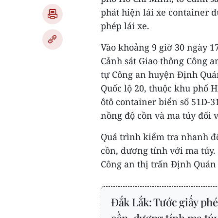
phát hiện lái xe container 
phép lái xe.
Vào khoảng 9 giờ 30 ngày 17
Cảnh sát Giao thông Công an
tự Công an huyện Định Quán
Quốc lộ 20, thuộc khu phố H
ôtô container biển số 51D-3
nồng độ cồn và ma túy đối vớ
Quá trình kiểm tra nhanh đố
cồn, dương tính với ma túy. 
Công an thị trấn Định Quán 
Đắk Lắk: Tước giấy phé