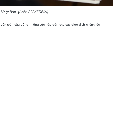
 Nhật Bản. (Ảnh: AFP/TTXVN)
nh trên toàn cầu đã làm tăng sức hấp dẫn cho các giao dịch chênh lệch
m giá, đồng thời làm tăng khả năng can thiệp của Chính phủ Nhật Bản.
h toàn cầu của ngân hàng Bank of America đã giảm xuống mức thấp nhất
n rủi ro trở nên hấp dẫn hơn đối với nhà đầu tư.
inh tế duy nhất trên thế giới áp dụng lãi suất âm, đã ghi nhận tuần
uỗi giảm dài nhất kể từ tháng 10/2022.
 (BoJ) thắt chặt chính sách tiền tệ chậm hơn so với dự kiến của các
 hồi của đồng yen, đặc biệt là so với đồng USD, khi lợi suất trái phiếu
trường thuộc 10 quốc gia giàu có (G10).
ạc nhiên trong vài tuần qua và buộc các nhà hoạch định chính sách ở Mỹ
iảm lãi suất.
 ngoài Makoto Noji tại SMBC Nikko Securities Inc. nhận định việc đặt
t tiền tệ liên quan tới đồng yen đang tăng lên giữa bối cảnh thị trường
ấn.”
ãi suất thực tế vẫn sẽ ở mức âm trong thời gian dài hơn.
p hơn 2 điểm phần trăm so với tỷ lệ lạm phát cơ bản của Nhật Bản.