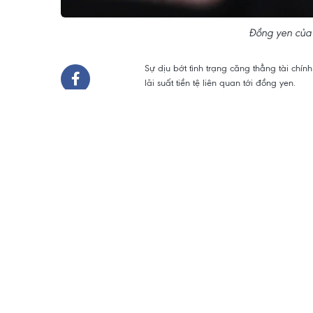
Đồng yen của
Sự dịu bớt tình trạng căng thẳng tài chí
lãi suất tiền tệ liên quan tới đồng yen.
Điều này làm tăng nguy cơ đồng yen giả
Tuần trước, Chỉ số Căng thẳng Tài chín
trong 4 năm, dấu hiệu cho thấy các tài sả
Phiên 23/2, đồng yen, đồng tiền của nền k
giảm thứ tám so với đồng USD. Đây là ch
Triển vọng Ngân hàng Trung ương Nhật Bản
nhà giao dịch đang hạn chế khả năng phục
của Mỹ nằm ở mức cao nhất trong các thị 
Dữ liệu từ các nền kinh tế lớn đã gây ng
và châu Âu phải thận trọng trước khi cắt g
Nhà chiến lược tiền tệ và trái phiếu nước
cược vào các giao dịch chênh lệch lãi suấ
toàn cầu đang trong trạng thái “hưng ph
Ngay cả khi BoJ tăng lãi suất một chút, l
Lãi suất chính sách ngắn hạn của BoJ thấ