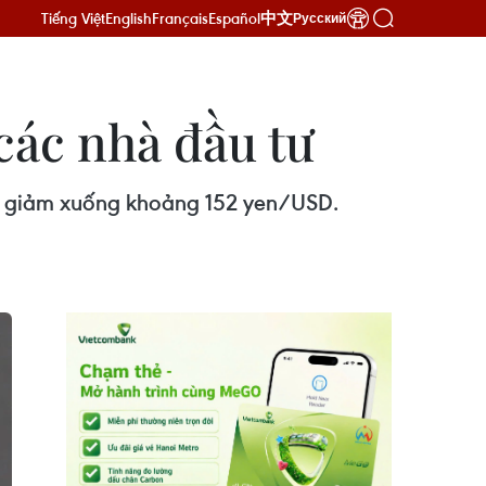
Tiếng Việt
English
Français
Español
中文
Русский
các nhà đầu tư
en giảm xuống khoảng 152 yen/USD.