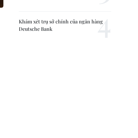
Khám xét trụ sở chính của ngân hàng
Deutsche Bank
Tiền gửi dân cư lập kỷ lục hơn 10,82 triệu
tỷ đồng, tăng 4,76%