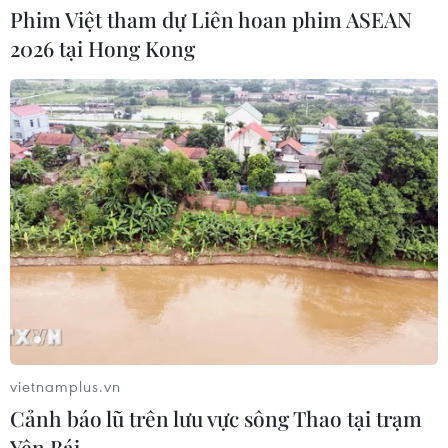
Phim Việt tham dự Liên hoan phim ASEAN
2026 tại Hong Kong
UBS bị phạt 125 triệu USD vì vi phạm
luật chống rửa tiền
04/08/2026 04:58
Xem thêm
CƠ QUAN CHỦ QUẢN: THÔNG TẤN XÃ VIỆT NAM
vietnamplus.vn
Tổng Biên tập: TRẦN TIẾN DUẨN
Cảnh báo lũ trên lưu vực sông Thao tại trạm
Phó Tổng Biên tập: NGUYỄN THỊ TÁM, KHÚC THANH
Yên Bái