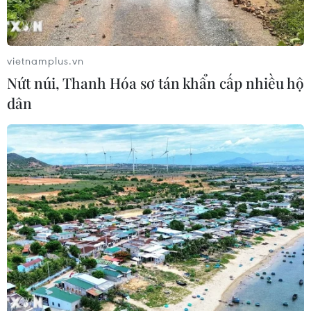
cho HDBank
05/08/2026 07:46
vietnamplus.vn
Tăng tốc giải ngân đầu tư công,
Nứt núi, Thanh Hóa sơ tán khẩn cấp nhiều hộ
chấm dứt tâm lý trông chờ
dân
05/08/2026 07:39
Hoàn thiện khuôn khổ pháp lý về
ngân hàng và phòng, chống rửa tiền
05/08/2026 03:43
Cà Mau gỡ “điểm nghẽn” mặt bằng,
xây dựng kịch bản giải ngân
05/08/2026 01:18