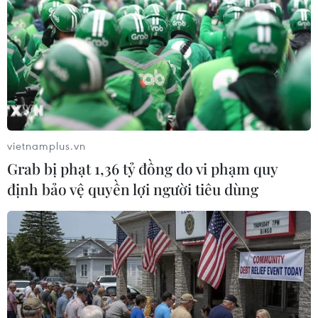
4,9% so với mức 4,1% ghi nhận trong tháng trước.
vietnamplus.vn
Grab bị phạt 1,36 tỷ đồng do vi phạm quy
định bảo vệ quyền lợi người tiêu dùng
OECD hạ mức dự báo tăng trưởng toàn
cầu do biến thể Omicron
01/12/2021 12:05