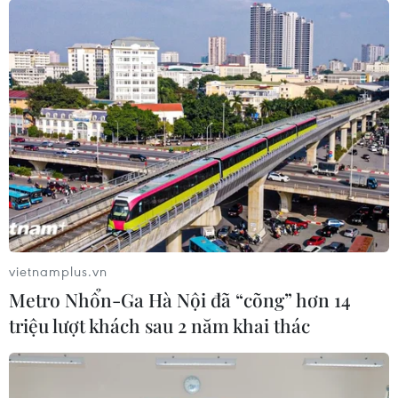
hàng của mình, nhưng hiện nay 100 euro không đủ để
lấy đầy hai túi hàng.
vietnamplus.vn
Metro Nhổn-Ga Hà Nội đã “cõng” hơn 14
triệu lượt khách sau 2 năm khai thác