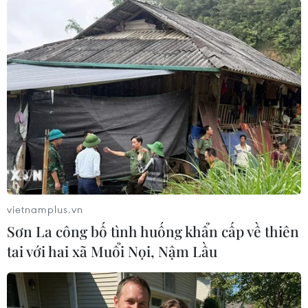
#Eurozone
#ECB
#Tỷ lệ lạm phát
#Giá khí đốt
Theo dõi VietnamPlus
vietnamplus.vn
Sơn La công bố tình huống khẩn cấp về thiên
tai với hai xã Muổi Nọi, Nậm Lầu
TIN LIÊN QUAN