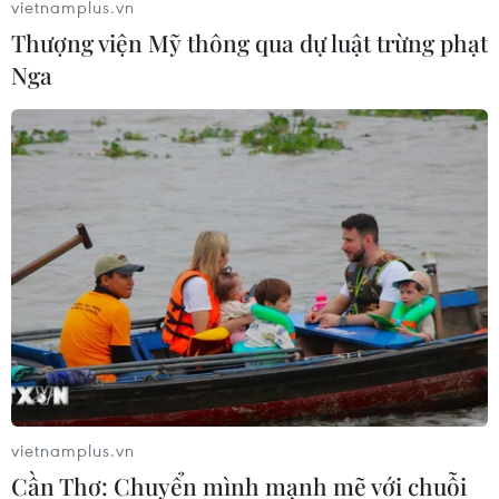
vietnamplus.vn
Thượng viện Mỹ thông qua dự luật trừng phạt
Nga
ECB chấm dứt thu mua trái phiếu khẩn
cấp, BoE nâng lãi suất cơ bản
16/12/2021 15:08
Chương trình mua tài sản trước đại dịch của ECB sẽ vẫn
được duy trì và quy mô sẽ tăng từ 20 tỷ euro/tháng hiện
nay lên 40 tỷ euro trong quý 2/2022, sau đó sẽ giảm
xuống còn 30 tỷ euro trong quý 3.
vietnamplus.vn
Cần Thơ: Chuyển mình mạnh mẽ với chuỗi