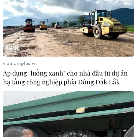
vietnamplus.vn
Áp dụng "luồng xanh" cho nhà đầu tư dự án
hạ tầng công nghiệp phía Đông Đắk Lắk