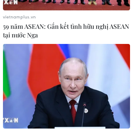
vietnamplus.vn
59 năm ASEAN: Gắn kết tình hữu nghị ASEAN
ECB: Lạm phát cao tại Eurozone chưa thể
tại nước Nga
sớm trở về mức mục tiêu
08/12/2021 13:27
Lạm phát của Eurozone đã chạm mức 4,9% vào tháng
trước, mức cao kỷ lục và hầu hết các nhà dự báo tư
nhân đều không cho rằng lạm phát có thể trở lại dưới
mức mục tiêu 2% của ECB trước cuối năm 2022.