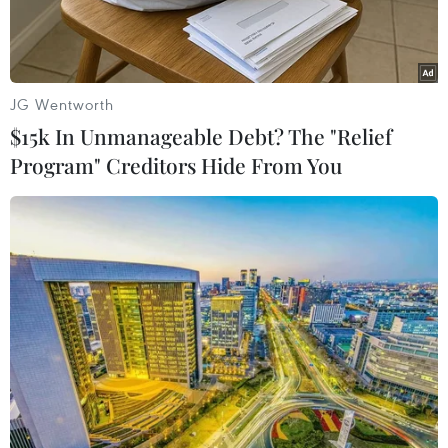
JG Wentworth
$15k In Unmanageable Debt? The "Relief
Program" Creditors Hide From You
Người dân mua hàng trong siêu thị tại Milan, Italy. (Ảnh:
AFP/TTXVN)
Ngày 7/1, cơ quan Thống kê châu Âu (Eurostat)
công bố số liệu sơ bộ cho thấy tỷ lệ lạm phát của
Khu vực đồng tiền chung châu Âu (Eurozone) đã