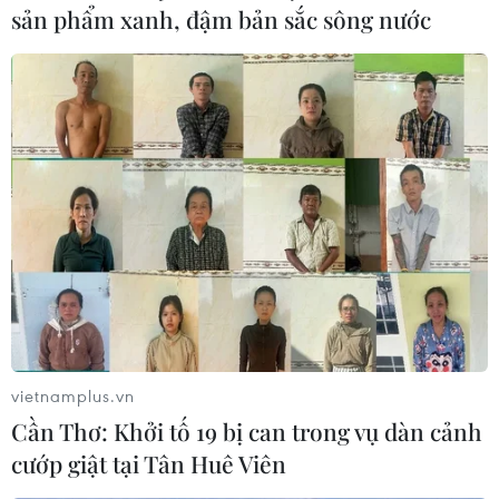
sản phẩm xanh, đậm bản sắc sông nước
Sau 20 năm "chung sống" nhiều người dân
châu Âu vẫn “ghét” đồng euro
vietnamplus.vn
29/12/2021 08:34
Cần Thơ: Khởi tố 19 bị can trong vụ dàn cảnh
Một người dân sống tại Đức nói rằng đồng euro là một
cướp giật tại Tân Huê Viên
thảm họa, bởi với 100 mark, bạn có thể chất đầy xe đẩy