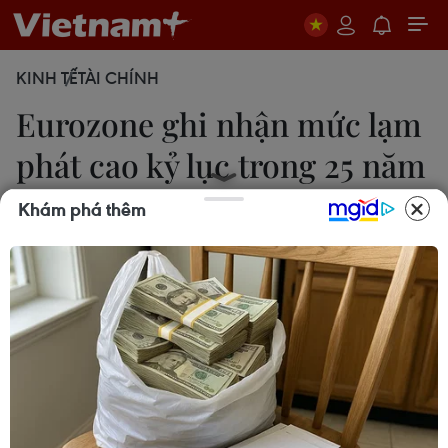
KINH TẾ
TÀI CHÍNH
Eurozone ghi nhận mức lạm
phát cao kỷ lục trong 25 năm
qua
Khám phá thêm
Minh Tâm
07/01/2022 12:35
Tỷ lệ lạm phát lên đến 5% cao hơn nhiều so với
mục tiêu 2% mà Ngân hàng Trung ương châu Âu
(ECB) đã đề ra, song ECB tin rằng mức lạm phát
này là nhất thời và sẽ giảm trong năm 2023.