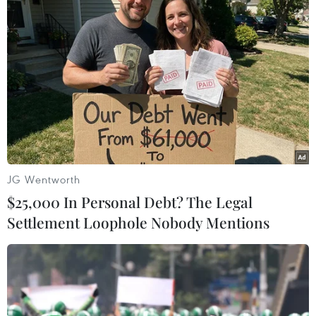
JG Wentworth
$25,000 In Personal Debt? The Legal
Tỷ lệ lạm phát của Eurozone tăng lên mức
Settlement Loophole Nobody Mentions
cao kỷ lục trong tháng 11
30/11/2021 22:22
Theo Eurostat, chỉ số giá tiêu dùng (CPI) tháng 11 của
Eurozone - một thước đo của lạm phát - đã tăng lên