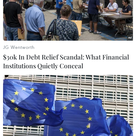
Tổ chức Hợp tác và Phát triển kinh tế (OECD) dự báo
kinh tế toàn cầu sẽ tăng trưởng ở mức 5,6%, thấp hơn
so với mức dự báo 5,7% được đưa ra trước đó.
JG Wentworth
$30k In Debt Relief Scandal: What Financial
Institutions Quietly Conceal