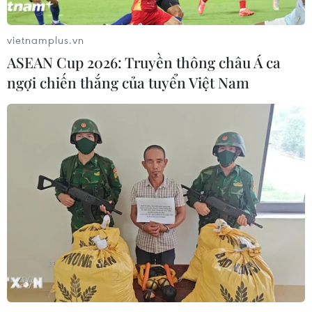
vietnamplus.vn
ASEAN Cup 2026: Truyền thông châu Á ca
ngợi chiến thắng của tuyển Việt Nam
TIN CÙNG CHUYÊN MỤC
Cơ cấu lại vốn nhà nước tại doanh
nghiệp gắn với mục tiêu tăng trưởng
hai con số