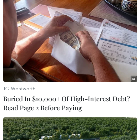
LHQ khuyến khích thay đổi vì tương lai
bền vững về lương thực
17/10/2021 07:59
Ngày nay, gần 40% người dân thế giới (khoảng 3 tỷ
người) không đủ khả năng tài chính để có được các chế
độ ăn lành mạnh. Tỷ lệ người đói, người suy dinh
dưỡng và người béo phì đều gia tăng.
JG Wentworth
Buried In $10,000+ Of High-Interest Debt?
Read Page 2 Before Paying