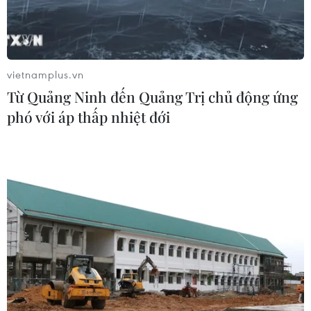
Hàn Quốc mở rộng điều tra nghi vấn
thông đồng giá sang ngành hóa dầu
06/08/2026 06:56
vietnamplus.vn
Từ Quảng Ninh đến Quảng Trị chủ động ứng
Kim ngạch thương mại
phó với áp thấp nhiệt đới
song phương giữa hai nước Việt Nam
và Thái Lan
06/08/2026 06:24
Chủ động nguồn điện phục vụ Hội
nghị cấp cao APEC 2027
06/08/2026 04:31
Doanh nghiệp Trung Quốc đánh giá