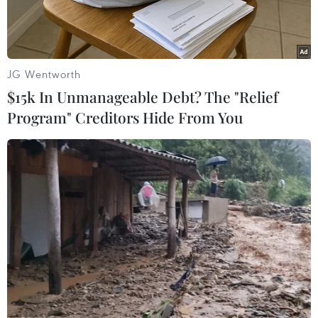
JG Wentworth
$15k In Unmanageable Debt? The "Relief
Program" Creditors Hide From You
Người dân mua bột mỳ tại một khu chợ ở CH Chad. (Ảnh:
AFP/TTXVN)
Tổ chức Lương Nông Liên hợp quốc (FAO) ngày
8/4 cho biết giá lương thực thế giới đã đã ghi
nhận mức cao kỷ lục mới trong tháng 3 vừa
qua, trong bối cảnh căng thẳng Nga-Ukraine
làm gián đoạn xuất khẩu ngũ cốc và dầu ăn.