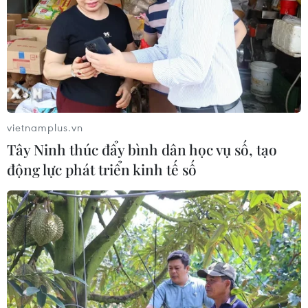
vietnamplus.vn
Tây Ninh thúc đẩy bình dân học vụ số, tạo
động lực phát triển kinh tế số
TIN CÙNG CHUYÊN MỤC