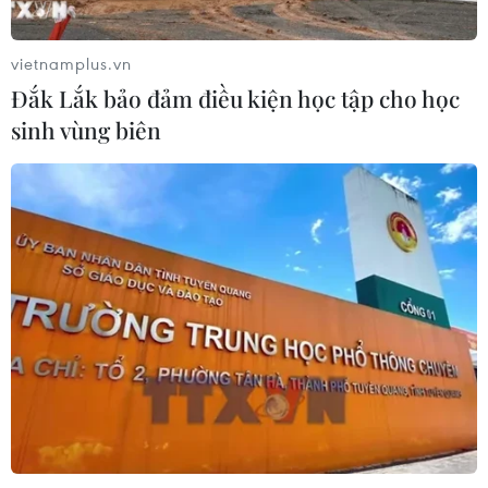
cao triển vọng hợp tác cơ giới hóa
nông nghiệp với Việt Nam
vietnamplus.vn
06/08/2026 04:14
Đắk Lắk bảo đảm điều kiện học tập cho học
sinh vùng biên
Thống đốc Fed khuyến nghị tăng lãi
suất nếu lạm phát không sớm hạ
nhiệt
06/08/2026 03:46
Xem thêm
CƠ QUAN CHỦ QUẢN: THÔNG TẤN XÃ VIỆT NAM