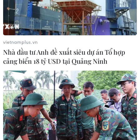
vietnamplus.vn
Nhà đầu tư Anh đề xuất siêu dự án Tổ hợp
cảng biển 18 tỷ USD tại Quảng Ninh
Mỹ thông báo viện trợ nhân đạo bổ sung
cho người dân Ukraine
10/03/2022 22:38
Phó Tổng thống Mỹ Kamala Harris thông báo Mỹ sẽ
cung cấp gần 53 triệu USD cho Chương trình Lương