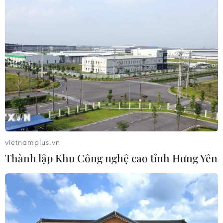
Mexico triển khai hàng nghìn binh sỹ
bảo vệ các vùng trồng bơ trọng điểm
07/08/2026 00:09
Mỹ kiểm tra gần 500 chiếc Boeing 737
MAX do nguy cơ nứt thân máy bay
06/08/2026 23:31
vietnamplus.vn
Thành lập Khu Công nghệ cao tỉnh Hưng Yên
Ngoại giao kinh tế: Kiến tạo hệ sinh
thái đồng hành và thúc đẩy tự chủ
công nghệ
06/08/2026 15:33