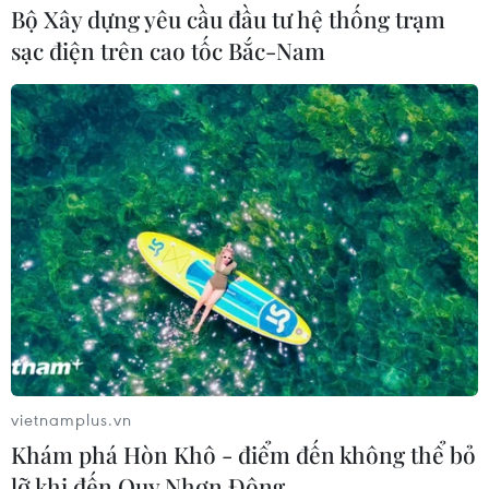
Bộ Xây dựng yêu cầu đầu tư hệ thống trạm
sạc điện trên cao tốc Bắc-Nam
vietnamplus.vn
Khám phá Hòn Khô - điểm đến không thể bỏ
lỡ khi đến Quy Nhơn Đông