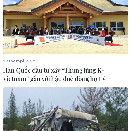
Việt Nam tiếp tục là thị trường trọng
điểm của doanh nghiệp thực phẩm
Ba Lan
06/08/2026 14:03
Lâm Đồng vào cao điểm vụ cá Nam,
vietnamplus.vn
ngư dân phấn khởi vươn khơi
Hàn Quốc đầu tư xây “Thung lũng K-
06/08/2026 09:06
Vietnam” gắn với hậu duệ dòng họ Lý
Giá dầu tăng khi nhà đầu tư thận
trọng trước tình hình Trung Đông
06/08/2026 09:03