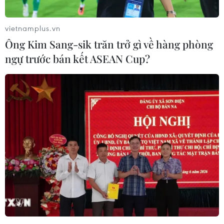
vietnamplus.vn
Ông Kim Sang-sik trăn trở gì về hàng phòng
ngự trước bán kết ASEAN Cup?
Antony hoàn tất kiểm tra y tế, chuẩn bị
chính thức gia nhập M.U
30/08/2022 13:33