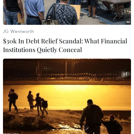
2018.
JG Wentworth
$30k In Debt Relief Scandal: What Financial
Institutions Quietly Conceal
Ảnh minh họa. (Nguồn: Getty Images)
Liên đoàn bóng đá thế giới (FIFA) ngày 9/12 cho
biết các đội bóng đã chi ra mức kỷ lục 1,57 tỷ
USD trong kỳ chuyển nhượng mùa Đông vừa
qua, với số thương vụ giao dịch quốc tế lên cao