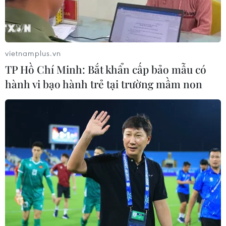
vietnamplus.vn
TP Hồ Chí Minh: Bắt khẩn cấp bảo mẫu có
hành vi bạo hành trẻ tại trường mầm non
Manchester United đạt thỏa thuận chiêu
mộ 'bom tấn' Casemiro
19/08/2022 02:55
Theo giới truyền thông, Manchester United đã đạt thỏa
thuận chiêu mộ Casemiro từ Real Madrid và dự định sẽ
hoàn tất vụ chuyển nhượng này sau khi cầu thủ này tiến
hành kiểm tra y tế vào hôm nay.