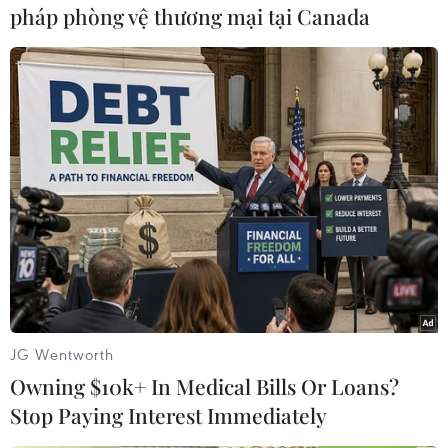
pháp phòng vệ thương mại tại Canada
#FIFA
#chuyển nhượng
#kỳ chuyển nhượng mùa Đông
#thương vụ
#bóng đá
Anh
JG Wentworth
Theo dõi VietnamPlus
Owning $10k+ In Medical Bills Or Loans?
Stop Paying Interest Immediately