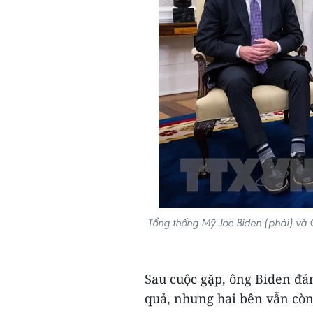
Tổng thống Mỹ Joe Biden (phải) và 
Sau cuộc gặp, ông Biden đá
quả, nhưng hai bên vẫn cò