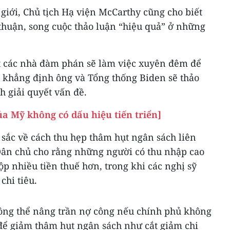
 giới, Chủ tịch Hạ viện McCarthy cũng cho biết
thuận, song cuộc thảo luận “hiệu quả” ở những
t các nhà đàm phán sẽ làm việc xuyên đêm để
i khẳng định ông và Tổng thống Biden sẽ thảo
h giải quyết vấn đề.
a Mỹ không có dấu hiệu tiến triển]
 sắc về cách thu hẹp thâm hụt ngân sách liên
 Dân chủ cho rằng những người có thu nhập cao
p nhiều tiền thuế hơn, trong khi các nghị sỹ
chi tiêu.
ông thể nâng trần nợ công nếu chính phủ không
để giảm thâm hụt ngân sách như cắt giảm chi