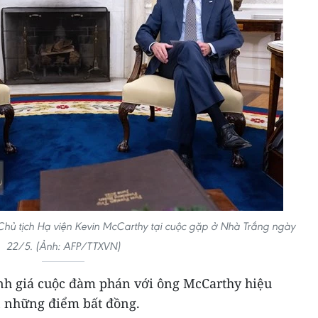
Chủ tịch Hạ viện Kevin McCarthy tại cuộc gặp ở Nhà Trắng ngày
22/5. (Ảnh: AFP/TTXVN)
nh giá cuộc đàm phán với ông McCarthy hiệu
n những điểm bất đồng.