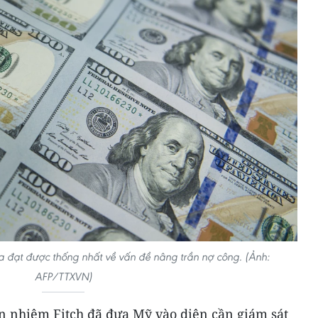
 đạt được thống nhất về vấn đề nâng trần nợ công. (Ảnh:
AFP/TTXVN)
ín nhiệm Fitch đã đưa Mỹ vào diện cần giám sát