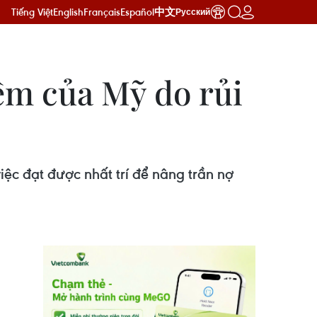
Tiếng Việt
English
Français
Español
中文
Русский
iệm của Mỹ do rủi
iệc đạt được nhất trí để nâng trần nợ