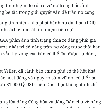
ng tín nhiệm do rủi ro vỡ nợ trong bối cảnh
 bế tắc trong giải quyết vấn đề trần nợ công.
hạng tín nhiệm nhà phát hành nợ dài hạn (IDR)
h sách giám sát tín nhiệm tiêu cực.
AAA phản ánh tình trạng chia rẽ đảng phái gia
được nhất trí để nâng trần nợ công trước thời hạn
tch vẫn hy vọng các bên có thể đạt được sự đồng
t Yellen đã cảnh báo chính phủ có thể hết khả
 các hoạt động và nguy cơ sớm vỡ nợ, có thể vào
hơn 31.000 tỷ USD, nếu Quốc hội không đình chỉ
hán giữa đảng Cộng hòa và đảng Dân chủ về nâng