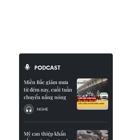
PODCAST
Miền Bắc giảm mưa
từ đêm nay, cuối tuần
chuyển nắng nóng
NGHE
Mỹ can thiệp khẩn