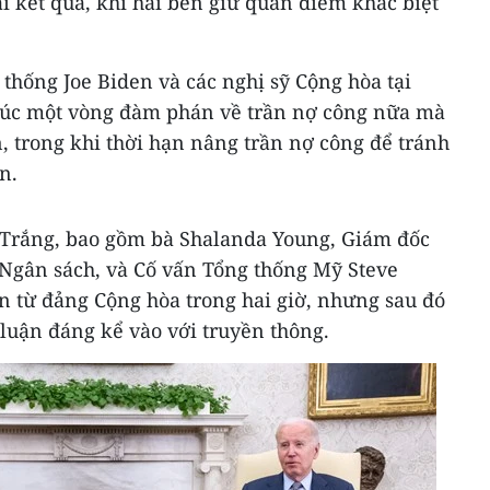
 kết quả, khi hai bên giữ quan điểm khác biệt
 thống Joe Biden và các nghị sỹ Cộng hòa tại
thúc một vòng đàm phán về trần nợ công nữa mà
n, trong khi thời hạn nâng trần nợ công để tránh
n.
Trắng, bao gồm bà Shalanda Young, Giám đốc
Ngân sách, và Cố vấn Tổng thống Mỹ Steve
iện từ đảng Cộng hòa trong hai giờ, nhưng sau đó
 luận đáng kể vào với truyền thông.