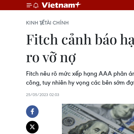
KINH TẾ
TÀI CHÍNH
Fitch cảnh báo h
ro vỡ nợ
Fitch nêu rõ mức xếp hạng AAA phản ánh 
công, tuy nhiên hy vọng các bên sớm đạ
25/05/2023 02:03