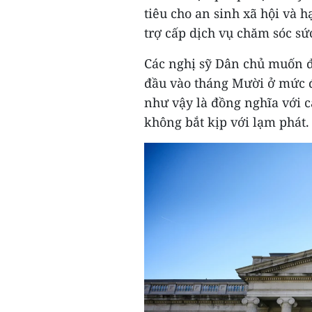
tiêu cho an sinh xã hội và 
trợ cấp dịch vụ chăm sóc s
Các nghị sỹ Dân chủ muốn đ
đầu vào tháng Mười ở mức 
như vậy là đồng nghĩa với c
không bắt kịp với lạm phát.