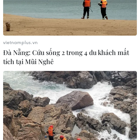
vietnamplus.vn
Đà Nẵng: Cứu sống 2 trong 4 du khách mất
tích tại Mũi Nghê
TIN CÙNG CHUYÊN MỤC
Công suất lọc dầu thu hẹp, giá xăng
Mỹ đối mặt áp lực tăng
09/08/2026 09:43
Xuất khẩu dệt may 7 tháng đạt trên
27 tỷ USD, duy trì đà tăng trưởng
09/08/2026 08:25