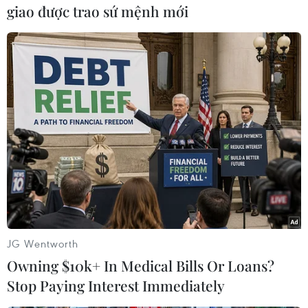
đầu tư hoặc có những biện pháp để duy trì cơ sở
giao được trao sứ mệnh mới
hạ tầng./.
(TTXVN/Vietnam+)
JG Wentworth
Owning $10k+ In Medical Bills Or Loans?
Stop Paying Interest Immediately