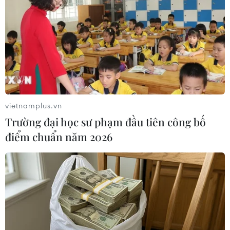
vietnamplus.vn
Trường đại học sư phạm đầu tiên công bố
điểm chuẩn năm 2026
Giá dầu thấp có thể là khởi điểm tốt cho
sự phục hồi kinh tế
23/04/2020 22:58
Việc giá dầu lao dốc sẽ làm giảm chi phí cho các hoạt
động vận tải và sản xuất, đồng thời giúp người tiêu