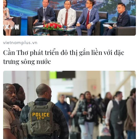
07/08/2026 15:21
Chuyên gia quốc tế đánh giá tích cực
về tiền đồng của Việt Nam
vietnamplus.vn
07/08/2026 12:46
Cần Thơ phát triển đô thị gắn liền với đặc
trưng sông nước
Phép thử sức chống chịu của kinh tế
ASEAN
07/08/2026 12:35
Thuế polysilicon: Doanh nghiệp Hàn
Quốc tại Mỹ có lợi thế
07/08/2026 12:17