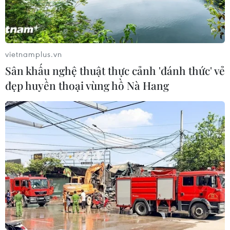
sẵn sàng tiêu diệt các tàu Iran
23/04/2020 23:23
Giá dầu khởi sắc trên thị trường sau khi Tổng thống
Donald Trump tuyên bố cho phép lực lượng hải quân
vietnamplus.vn
"bắn hạ" các tàu của Iran nếu "có hành động khiêu
Sân khấu nghệ thuật thực cảnh 'đánh thức' vẻ
khích" tàu chiến Mỹ.
đẹp huyền thoại vùng hồ Nà Hang