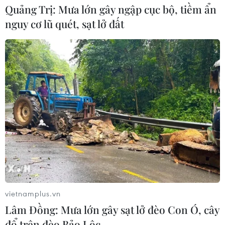
Quảng Trị: Mưa lớn gây ngập cục bộ, tiềm ẩn
Thị trường vaccine thế giới chuyển
nguy cơ lũ quét, sạt lở đất
hướng sang người cao tuổi
08/08/2026 15:01
Chuyên gia Nhật Bản nói Việt Nam
nên ưu tiên sản xuất và đóng gói chip
bán dẫn
08/08/2026 13:28
Nông sản Việt Nam còn nhiều dư địa
tại thị trường Algeria
vietnamplus.vn
08/08/2026 12:55
Lâm Đồng: Mưa lớn gây sạt lở đèo Con Ó, cây
đổ trên đèo Bảo Lộc