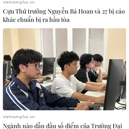
vietnamplus.vn
Cựu Thứ trưởng Nguyễn Bá Hoan và 27 bị cáo
khác chuẩn bị ra hầu tòa
Giá dầu nối dài đà tăng trên thị trường
châu Á trong phiên chiều 24/4
24/04/2020 11:06
Tại thị trường châu Á, giá dầu WTI giao tháng Sáu tới
đã tăng 8,1% lên 17,85 USD, sau khi tăng gần 20% vào
phiên 23/4; giá dầu Brent giao cùng kỳ hạn cũng tăng
5,7% lên 22,55 USD/thùng.
vietnamplus.vn
Ngành nào dẫn đầu số điểm của Trường Đại