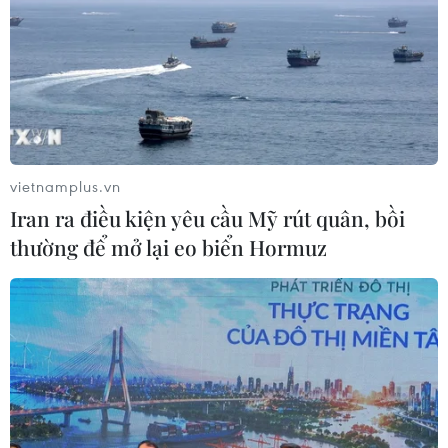
Canada
08/08/2026 00:39
Libya tiến gần hơn tới mục tiêu khai
thác 2 triệu thùng dầu mỗi ngày
08/08/2026 00:12
vietnamplus.vn
Iran ra điều kiện yêu cầu Mỹ rút quân, bồi
thường để mở lại eo biển Hormuz
Việt Nam khẳng định vị thế tại triển
lãm thương mại quốc tế của Ấn Độ
07/08/2026 23:08
Ngân hàng Trung ương Trung Quốc
mua thêm 20 tấn vàng trong tháng 7