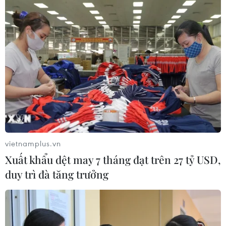
vietnamplus.vn
Xuất khẩu dệt may 7 tháng đạt trên 27 tỷ USD,
duy trì đà tăng trưởng