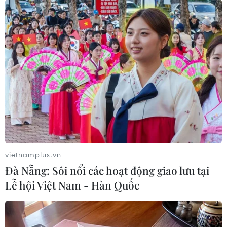
#COVID-19
#Giá dầu
#Venezuela
#Khủng hoảng kinh tế
#Lệnh trừng phạt của Mỹ
Venezuela
Theo dõi VietnamPlus
vietnamplus.vn
Đà Nẵng: Sôi nổi các hoạt động giao lưu tại
TIN LIÊN QUAN
Lễ hội Việt Nam - Hàn Quốc