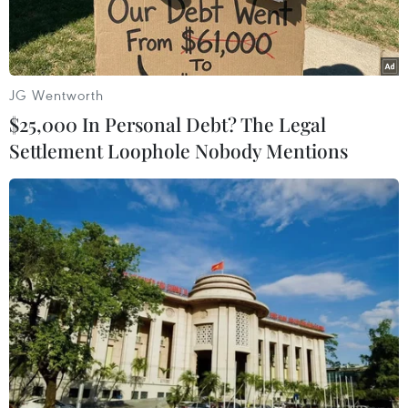
JG Wentworth
$25,000 In Personal Debt? The Legal
Settlement Loophole Nobody Mentions
Một cơ sở dầu mỏ ở Venezuela. (Nguồn: New York Times)
Bộ Dầu mỏ Venezuela ngày 24/4 cho biết giá dầu
nước này đã hạ xuống mức thấp nhất trong hơn
hai thập kỷ qua, chỉ còn 9,90 USD/ thùng, giảm
khoảng 9,97 USD so với ngày 20/4. Đây là mức
giảm chưa từng thấy kể từ năm 1998, thời điểm