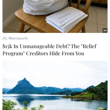
dùng có nhiều tiền hơn để chi tiêu, từ đó giúp xoa dịu
tình hình tài chính.
JG Wentworth
$15k In Unmanageable Debt? The "Relief
Program" Creditors Hide From You
Giá dầu Mỹ tăng gần 20% sau tuyên bố