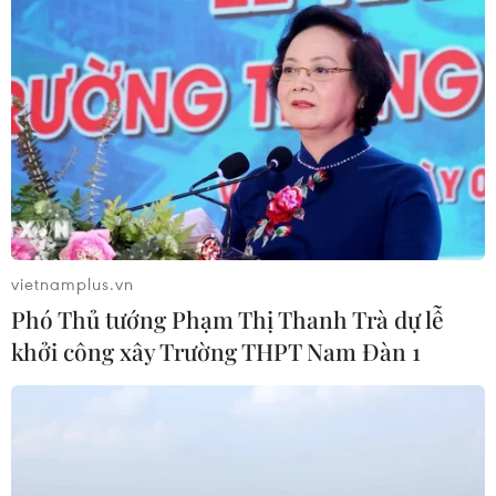
Thị trường chứng khoán thế giới:
Nhà đầu tư chấp chới
03/08/2026 14:35
VN-Index tăng hơn 27 điểm, khối
ngoại mua ròng trở lại hơn 1.000 tỷ
đồng
vietnamplus.vn
03/08/2026 09:32
Phó Thủ tướng Phạm Thị Thanh Trà dự lễ
khởi công xây Trường THPT Nam Đàn 1
Cổ phiếu công nghệ giảm sâu: Định
giá lại hay cơ hội tích lũy?
03/08/2026 08:45