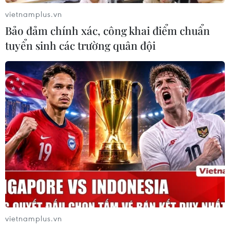
vietnamplus.vn
Bảo đảm chính xác, công khai điểm chuẩn
tuyển sinh các trường quân đội
Bước nhảy ngoạn mục của Tesla giữa mùa
đại dịch COVID-19
23/07/2020 07:40
Nhà sản xuất xe ôtô điện Tesla đã báo cáo lợi nhuận
cao bất ngờ trong quý II/2020, đồng thời xác nhận mục
tiêu đầy tham vọng cho năm 2020, trong đó có việc mở
nhà máy ở bang Texas.
vietnamplus.vn