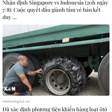
Nhận định Singapore vs Indonesia (20h ngày
7/8): Cuộc quyết đấu giành tấm vé bán kết
duy …
Sự phát triển ấn tượng của Tesla khởi đầu
kỷ nguyên mới của ngành ôtô
01/08/2020 08:06
Tesla có cách tiếp cận thử nghiệm theo tư duy cấp tiến
và đổi mới nhanh, còn Mercedes và các nhà sản xuất
ôtô truyền thống khác lúc đó vẫn chưa sẵn sàng tung ra
một công nghệ mới.
vietnamplus.vn
Đã xác định phương tiện khiến hàng loạt ôtô