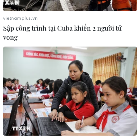
vietnamplus.vn
Sập công trình tại Cuba khiến 2 người tử
vong
TIN CÙNG CHUYÊN MỤC
VN-Index tăng hơn 3 điểm nhờ sức
bật nhóm dầu khí