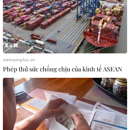
vietnamplus.vn
Phép thử sức chống chịu của kinh tế ASEAN
Tỷ phú Elon Musk: Tesla sẽ sớm đạt được
công nghệ xe tự lái cấp độ 5
09/07/2020 23:00