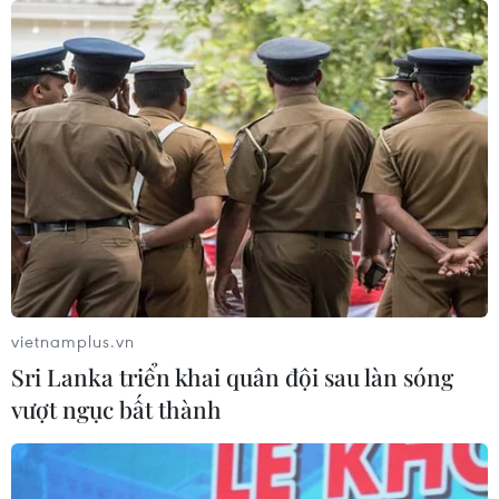
05/08/2026 06:51
Phố Wall lập kỷ lục mới nhờ đà tăng
của nhóm cổ phiếu AI
05/08/2026 00:37
Tỷ phú Jeff Bezos bán 15 triệu cổ
phiếu Amazon trị giá hơn 4 tỷ USD
04/08/2026 23:29
vietnamplus.vn
Sri Lanka triển khai quân đội sau làn sóng
Phố Wall lập đỉnh lịch sử khi giá dầu
vượt ngục bất thành
lao dốc mạnh
04/08/2026 00:59