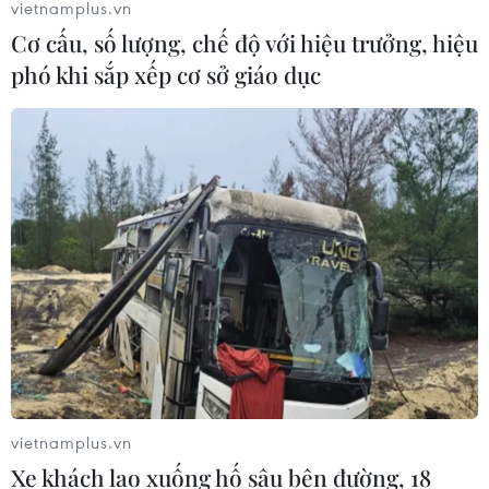
vietnamplus.vn
07/08/2026 09:36
Cơ cấu, số lượng, chế độ với hiệu trưởng, hiệu
phó khi sắp xếp cơ sở giáo dục
Chứng khoán Mỹ rời đỉnh khi giá
năng lượng leo thang
06/08/2026 23:58
Chứng khoán 6/8: Cổ phiếu hóa chất
tăng trần, trắng bên bán giữa phiên
đỏ lửa
06/08/2026 09:40
Dow Jones lập đỉnh kỷ lục nhờ diễn
vietnamplus.vn
biến tích cực tại Trung Đông
Xe khách lao xuống hố sâu bên đường, 18