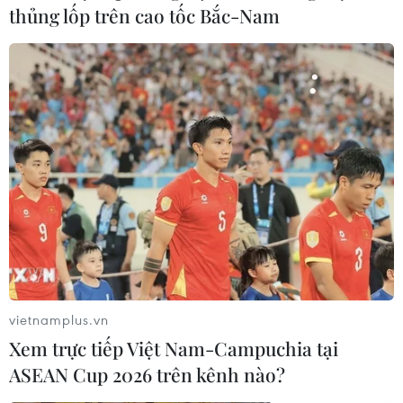
thủng lốp trên cao tốc Bắc-Nam
Cổ phiếu Tesla vượt mốc 2.000 USD trước
thềm đợt phân tách
vietnamplus.vn
21/08/2020 03:19
Xem trực tiếp Việt Nam-Campuchia tại
Với mức tăng phiên 20/8 giá trị vốn hóa của Tesla đạt
ASEAN Cup 2026 trên kênh nào?
372 tỷ USD, chỉ đứng sau 7 công ty thuộc nhóm chỉ số