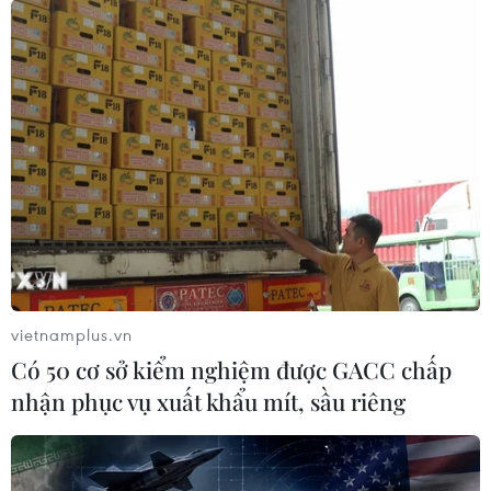
S&P 500 và lớn hơn tất cả những công ty còn lại cùng
thuộc chỉ số này.
vietnamplus.vn
Có 50 cơ sở kiểm nghiệm được GACC chấp
nhận phục vụ xuất khẩu mít, sầu riêng