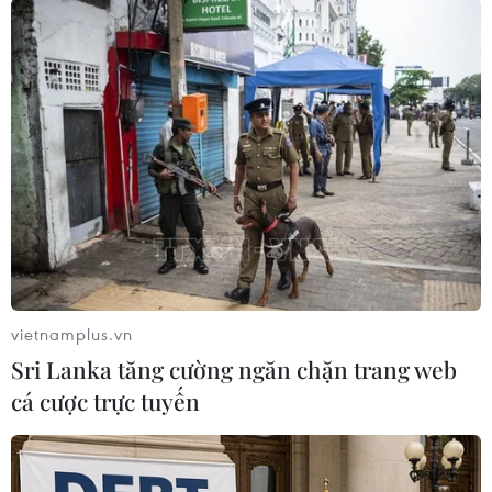
#xe điện
#Tesla
#Elon Musk
#cổ phiếu
Mỹ
Theo dõi VietnamPlus
vietnamplus.vn
Sri Lanka tăng cường ngăn chặn trang web
cá cược trực tuyến
TIN LIÊN QUAN