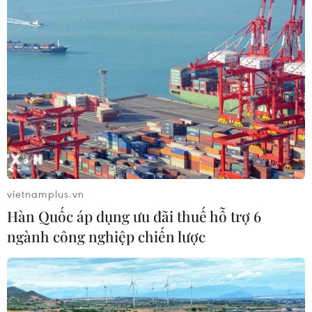
Phó Tổng Biên tập: NGUYỄN THỊ TÁM, KHÚC THANH
THỦY
Sở hữu trí tuệ
Quy định sử dụng
RSS
Hỗ trợ
Ngôn ngữ
TTXVN
Dịch vụ tin
Quảng cáo
Liên hệ
vietnamplus.vn
Hàn Quốc áp dụng ưu đãi thuế hỗ trợ 6
Giấy phép số: 1374/GP-BTTTT do Bộ Thông tin và Truyền thông
ngành công nghiệp chiến lược
cấp ngày 11/9/2008.
Quảng cáo: Phó TBT Nguyễn Thị Tám: 093.5958688, Email:
tamvna@gmail.com
Điện thoại: (024) 39411349 - (024) 39411348, Fax: (024)