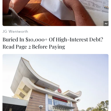
Phát biểu tại cuộc họp trực tuyến trước khi khai mạc Hội
nghị Trí tuệ Nhân tạo ở Thượng Hải, ông Elon Musk cho
biết ông tin tưởng rằng Tesla sẽ nhanh chóng đạt được
công nghệ xe tự lái cấp độ 5.
JG Wentworth
Buried In $10,000+ Of High-Interest Debt?
Read Page 2 Before Paying