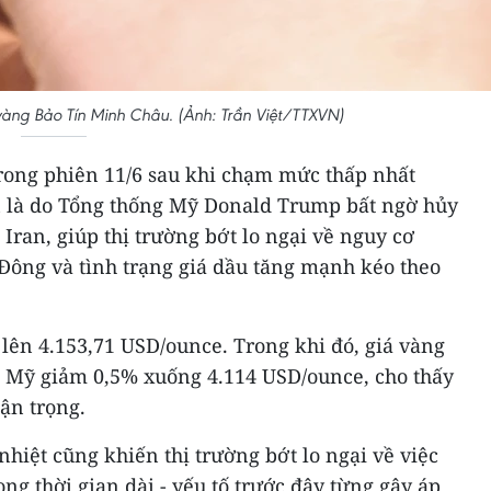
vàng Bảo Tín Minh Châu. (Ảnh: Trần Việt/TTXVN)
trong phiên 11/6 sau khi chạm mức thấp nhất
n là do Tổng thống Mỹ Donald Trump bất ngờ hủy
ran, giúp thị trường bớt lo ngại về nguy cơ
 Đông và tình trạng giá dầu tăng mạnh kéo theo
lên 4.153,71 USD/ounce. Trong khi đó, giá vàng
ại Mỹ giảm 0,5% xuống 4.114 USD/ounce, cho thấy
hận trọng.
nhiệt cũng khiến thị trường bớt lo ngại về việc
rong thời gian dài - yếu tố trước đây từng gây áp