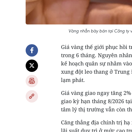
Vàng nhẫn bày bán tại Công ty 
Giá vàng thế giới phục hồi 
trong 6 tháng. Nguyên nhâ
kế hoạch quân sự nhằm vào I
xung đột leo thang ở Trung
lạm phát.
Giá vàng giao ngay tăng 2% 
giao kỳ hạn tháng 8/2026 t
tâm lý thị trường vẫn còn t
Căng thẳng địa chính trị hạ 
lãi suất duy trì ở mức cao t