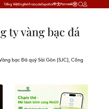
Tiếng Việt
English
Français
Español
中文
Русский
ng ty vàng bạc đá
 Vàng bạc Đá quý Sài Gòn (SJC), Công