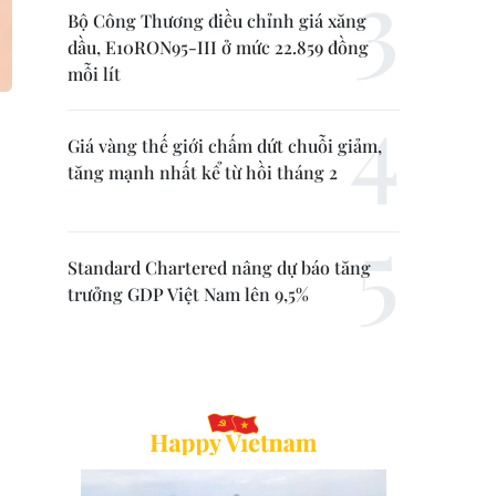
Bộ Công Thương điều chỉnh giá xăng
dầu, E10RON95-III ở mức 22.859 đồng
mỗi lít
Giá vàng thế giới chấm dứt chuỗi giảm,
tăng mạnh nhất kể từ hồi tháng 2
Standard Chartered nâng dự báo tăng
trưởng GDP Việt Nam lên 9,5%