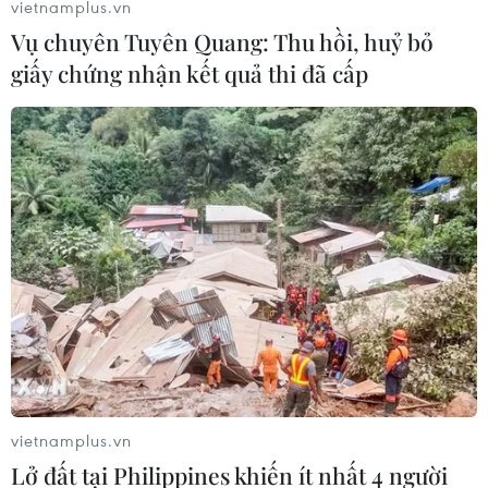
vietnamplus.vn
06/08/2026 03:33
Vụ chuyên Tuyên Quang: Thu hồi, huỷ bỏ
giấy chứng nhận kết quả thi đã cấp
Các công viên Disney ghi nhận
doanh thu quý kỷ lục
06/08/2026 03:33
Làm giàu từ cây na ở vùng cao tại
Ninh Bình
06/08/2026 02:50
Mỹ chuẩn bị áp thuế 15% nguyên liệu
then chốt sản xuất pin mặt trời
vietnamplus.vn
06/08/2026 02:12
Lở đất tại Philippines khiến ít nhất 4 người