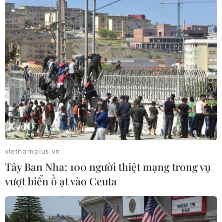
#Châu Á
#Giá vàng
#Khủng hoảng nợ
#Lạm phát
vietnamplus.vn
Tây Ban Nha: 100 người thiệt mạng trong vụ
vượt biển ồ ạt vào Ceuta
Theo dõi VietnamPlus