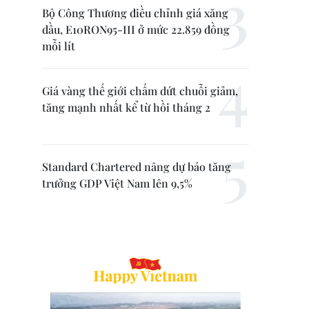
Bộ Công Thương điều chỉnh giá xăng
dầu, E10RON95-III ở mức 22.859 đồng
mỗi lít
Giá vàng thế giới chấm dứt chuỗi giảm,
tăng mạnh nhất kể từ hồi tháng 2
Standard Chartered nâng dự báo tăng
trưởng GDP Việt Nam lên 9,5%