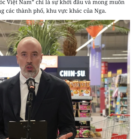
óc Việt Nam” chỉ là sự khởi đầu và mong muốn
g các thành phố, khu vực khác của Nga.