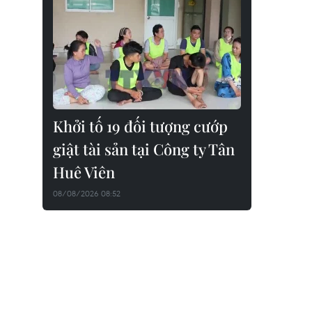
Khởi tố 19 đối tượng cướp
giật tài sản tại Công ty Tân
Huê Viên
08/08/2026 08:52