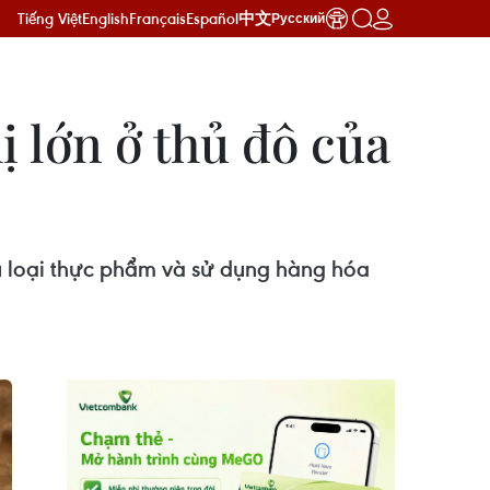
Tiếng Việt
English
Français
Español
中文
Русский
hị lớn ở thủ đô của
u loại thực phẩm và sử dụng hàng hóa