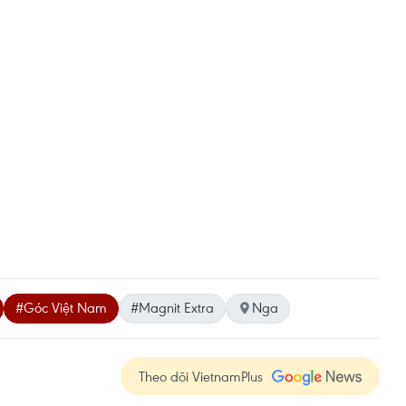
#Góc Việt Nam
#Magnit Extra
Nga
Theo dõi VietnamPlus