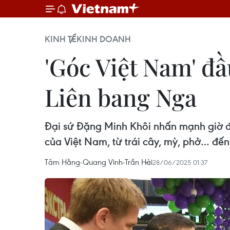
KINH TẾ
KINH DOANH
'Góc Việt Nam' đầu
Liên bang Nga
Đại sứ Đặng Minh Khôi nhấn mạnh giờ đ
của Việt Nam, từ trái cây, mỳ, phở… đến
Tâm Hằng-Quang Vinh-Trần Hải
28/06/2025 01:37