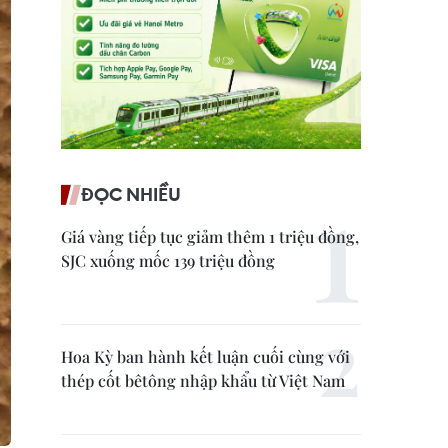
ĐỌC NHIỀU
Giá vàng tiếp tục giảm thêm 1 triệu đồng,
SJC xuống mốc 139 triệu đồng
Hoa Kỳ ban hành kết luận cuối cùng với
thép cốt bêtông nhập khẩu từ Việt Nam