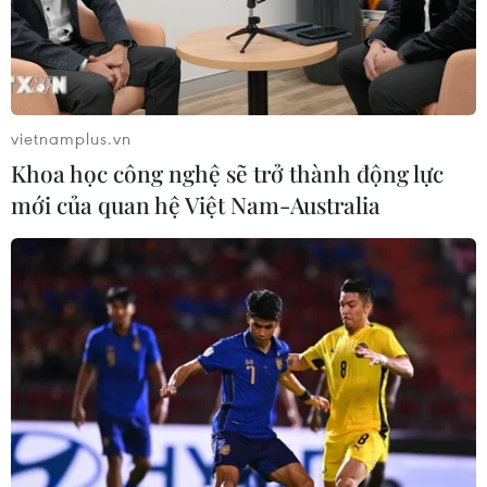
Xem thêm
vietnamplus.vn
Khoa học công nghệ sẽ trở thành động lực
mới của quan hệ Việt Nam-Australia
CƠ QUAN CHỦ QUẢN: THÔNG TẤN XÃ VIỆT NAM
Tổng Biên tập: TRẦN TIẾN DUẨN
Phó Tổng Biên tập: NGUYỄN THỊ TÁM, KHÚC THANH
THỦY
Sở hữu trí tuệ
Quy định sử dụng
RSS
Hỗ trợ
Ngôn ngữ
TTXVN