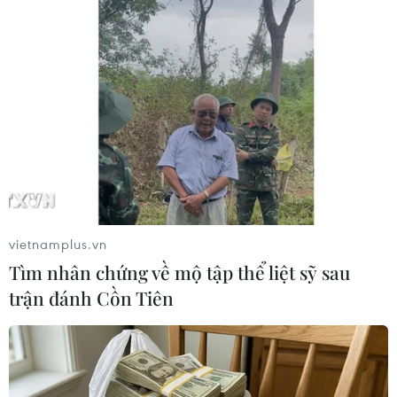
vietnamplus.vn
Tìm nhân chứng về mộ tập thể liệt sỹ sau
trận đánh Cồn Tiên
#Xả thải
#Sông Hồng
#Phát hiện
#Xử lý
#Bảo hộ
#Ô nhiễm
TP. Hà Nội