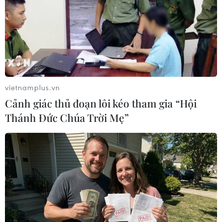
Nhật Bản: Sạt lở đất khiến gần 400
du khách mắc kẹt
09/08/2026 03:52
vietnamplus.vn
Cảnh giác thủ đoạn lôi kéo tham gia “Hội
Khủng hoảng nắng nóng đẩy 34 tỉnh
Thánh Đức Chúa Trời Mẹ”
của Pháp vào mức nguy cơ cháy
rừng cao
08/08/2026 23:59
Thời tiết ngày 9/8: Bắc Bộ và Trung
Bộ ngày nắng nóng, Nam Bộ có mưa
dông