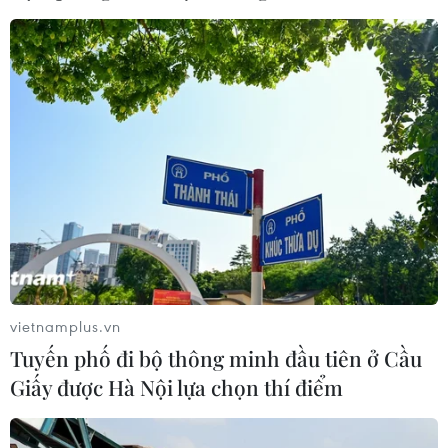
nhiều hộ dân
07/08/2026 13:17
Cảnh báo lũ trên lưu vực sông Thao
tại trạm Yên Bái
07/08/2026 11:51
Gỡ khó khăn triển khai dự án trọng
điểm quốc gia hồ Ka Pét
vietnamplus.vn
07/08/2026 11:24
Tuyến phố đi bộ thông minh đầu tiên ở Cầu
Giấy được Hà Nội lựa chọn thí điểm
Indonesia nỗ lực khống chế cháy
rừng tại Vườn Quốc gia Núi Bromo