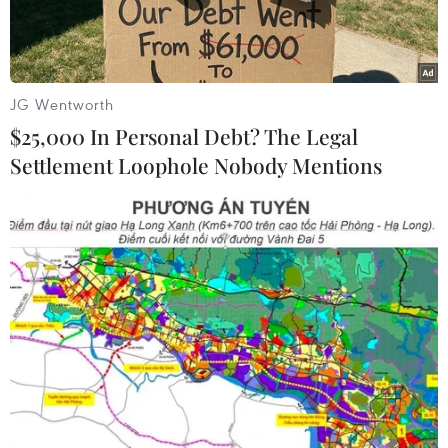
USD.
JG Wentworth
$25,000 In Personal Debt? The Legal
Settlement Loophole Nobody Mentions
Hà Nội xếp thứ 3 trên cả nước về thu hút vốn đầu tư nước
ngoài. (Ảnh: Xuân Quảng/TTXVN)
Trong 2 tháng còn lại năm 2023 và kế hoạch
năm 2024, Phó Chủ tịch Ủy ban Nhân dân thành