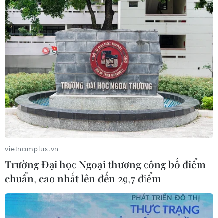
10 tháng qua: Tổng vốn FDI
đăng ký vào Việt Nam đạt 25,762 tỷ USD
27/10/2023 03:55
10 tháng qua, tổng vốn đăng ký cấp mới, điều chỉnh và
góp vốn mua cổ phần, mua phần vốn góp của nhà đầu
tư nước ngoài đạt 25,762 tỷ USD, tăng 14,7% so với
cùng kỳ năm ngoái.
vietnamplus.vn
Trường Đại học Ngoại thương công bố điểm
chuẩn, cao nhất lên đến 29,7 điểm