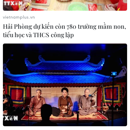
LIG-Hướng Hóa 1
08/08/2026 02:33
vietnamplus.vn
Hải Phòng dự kiến còn 780 trường mầm non,
Áp dụng "luồng xanh" cho nhà đầu
tiểu học và THCS công lập
tư dự án hạ tầng công nghiệp phía
Đông Đắk Lắk
08/08/2026 01:45
Quốc hội thảo luận dự án Luật Dầu
khí (sửa đổi), bảo đảm an ninh năng
lượng
08/08/2026 01:33
Việt Nam cần theo dõi chặt chẽ các
biện pháp phòng vệ thương mại tại