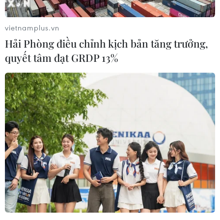
Phục hồi và Phát triển Kinh tế-Xã hội 2022-2023
vietnamplus.vn
Hà Nội tiên phong cùng cả
Hải Phòng điều chỉnh kịch bản tăng trưởng,
nước hiện thực hóa các mục tiêu phát triển
quyết tâm đạt GRDP 13%
Xuất khẩu gạo lập kỷ lục mới,
vượt mốc 5 tỷ USD
Việt Nam cần tận dụng cơ hội để vượt khó và
bắt nhịp xu thế
Xuất siêu nông lâm thủy sản tăng gần gấp 2 lần
trong quý đầu năm
Chỉ số giá tiêu dùng tháng Hai
tăng 3,98%