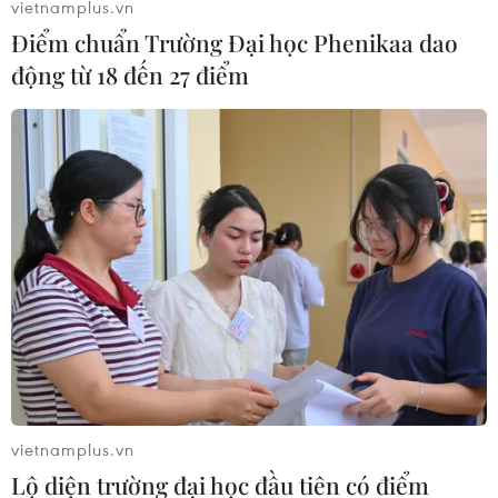
vietnamplus.vn
Điểm chuẩn Trường Đại học Phenikaa dao
động từ 18 đến 27 điểm
TIN LIÊN QUAN
vietnamplus.vn
Bình Phước: Điểm sáng thu hút vốn đầu tư
Lộ diện trường đại học đầu tiên có điểm