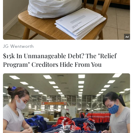
JG Wentworth
$15k In Unmanageable Debt? The "Relief
Program" Creditors Hide From You
#Hà Nội
#Vốn đầu tư nước ngoài
#Thu hút vốn FDI
#Sở Kế hoạch và Đầu tư Hà Nội
TP. Hà Nội
Theo dõi VietnamPlus