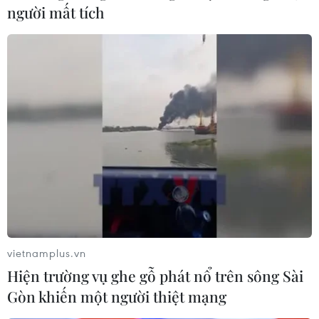
người mất tích
Bình Phước: Táo tợn cướp xe tải, đâm vào
cảnh sát để bỏ trốn
vietnamplus.vn
28/11/2019 12:55
Hiện trường vụ ghe gỗ phát nổ trên sông Sài
Sau gần 20km truy đuổi, đến địa phận thị trấn Phước
Gòn khiến một người thiệt mạng
Vĩnh, huyện Phú Giáo, Bình Phước, tên cướp bất ngờ