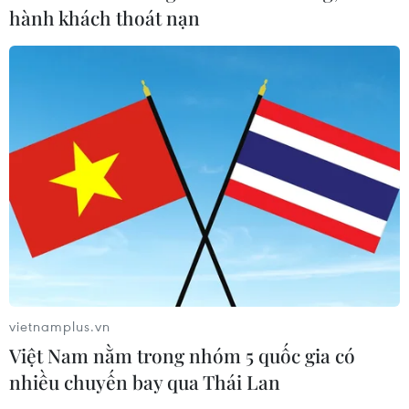
hành khách thoát nạn
Lập kênh TikTok khởi nghiệp, lừa
đảo chiếm đoạt 15 tỷ đồng
05/08/2026 11:36
Xem thêm
vietnamplus.vn
CƠ QUAN CHỦ QUẢN: THÔNG TẤN XÃ VIỆT NAM
Việt Nam nằm trong nhóm 5 quốc gia có
nhiều chuyến bay qua Thái Lan
Tổng Biên tập: TRẦN TIẾN DUẨN