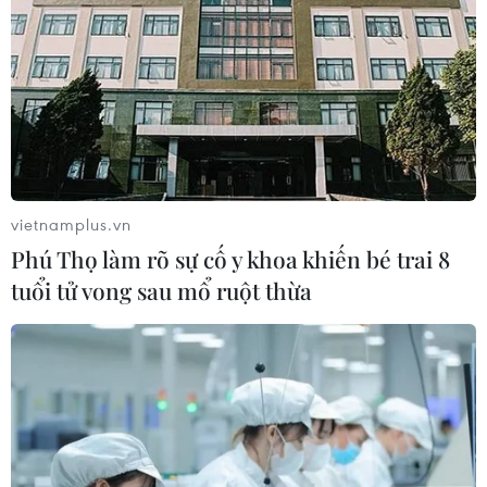
vietnamplus.vn
Phú Thọ làm rõ sự cố y khoa khiến bé trai 8
tuổi tử vong sau mổ ruột thừa