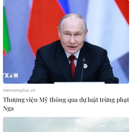
mất lái, đâm thẳng xe tải vào dải phân cách giữa
đường và bị khống chế.
vietnamplus.vn
Thượng viện Mỹ thông qua dự luật trừng phạt
Nga