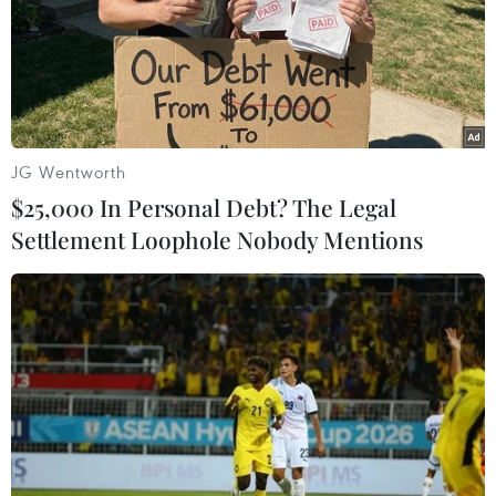
Tại đoạn đường dành cho xe thô sơ và người đi bộ dẫn
lên cầu Bãi Cháy, chị Nguyễn Thị Mai bị một nam thanh
niên dùng dao đâm, chém nhiều nhát làm nạn nhân
gục tại chỗ.
JG Wentworth
$25,000 In Personal Debt? The Legal
Settlement Loophole Nobody Mentions