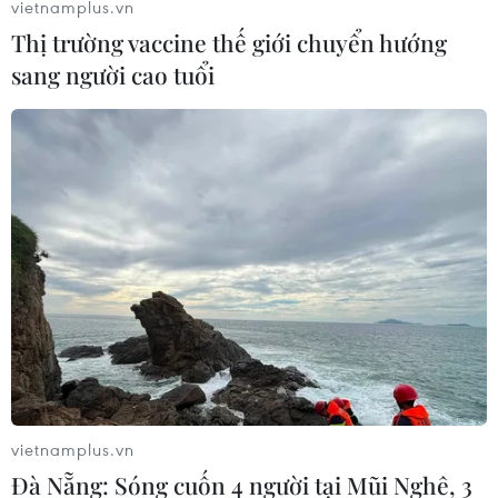
vietnamplus.vn
Thị trường vaccine thế giới chuyển hướng
sang người cao tuổi
Hải Phòng: Khống chế, ép nữ tài xế xe taxi
lên núi để đòi tiền chuộc
23/11/2019 04:02
Một nữ tài xế taxi đã bị một hành khách là nam giới đi
từ khu vực Bến xe Niệm Nghĩa sang Thủy Nguyên
khống chế, đưa lên núi rồi ép gọi điện thoại đòi 200
triệu đồng tiền chuộc.
vietnamplus.vn
Đà Nẵng: Sóng cuốn 4 người tại Mũi Nghê, 3