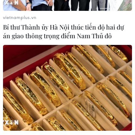
vietnamplus.vn
Bí thư Thành ủy Hà Nội thúc tiến độ hai dự
án giao thông trọng điểm Nam Thủ đô
TIN CÙNG CHUYÊN MỤC
Chuyển Bộ Công an thông tin 7 cá
nhân bán vàng không rõ nguồn gốc