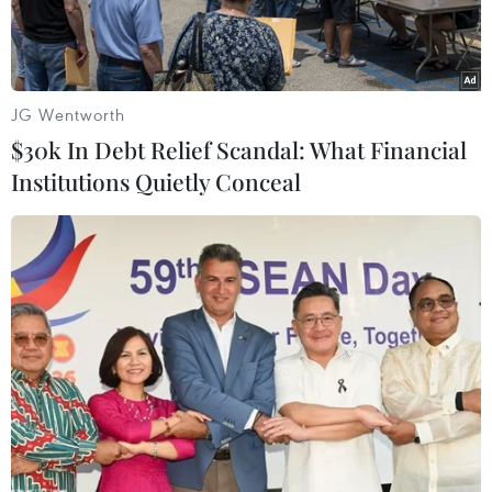
JG Wentworth
$30k In Debt Relief Scandal: What Financial
Institutions Quietly Conceal
Hai đối tượng Nguyễn Văn Thương và Nguyễn Xuân Thức.
(Ảnh: TTXVN phát)
Chiều 14/1, Công an huyện Gia Lộc cho biết, Cơ
quan Cảnh sát điều tra đã khởi tố vụ án cướp tài