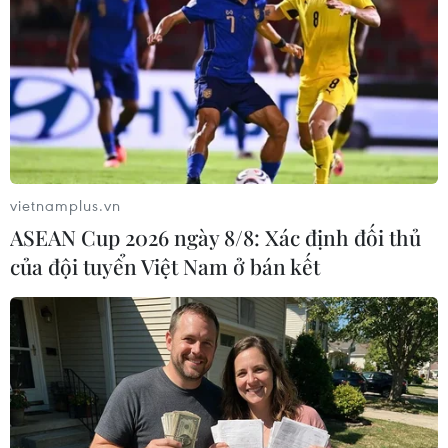
TIN LIÊN QUAN
vietnamplus.vn
ASEAN Cup 2026 ngày 8/8: Xác định đối thủ
của đội tuyển Việt Nam ở bán kết
Bắt tạm giam hung thủ đâm chết cô gái
tại khu vực cầu Bãi Cháy
20/09/2019 10:31