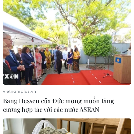
bán, tàng trữ, sử dụng trái phép chất ma túy; 12
vụ, 25 đối tượng, 21 tàu vận chuyển cát đen san
lấp không có hóa đơn chứng từ chứng minh
nguồn gốc, thu giữ 6.737m3 cát.
Lực lượng Công an cũng bắt giữ 8 vụ, 8 đối
tượng tàng trữ, vận chuyển, buôn bán vũ khí,
vật liệu nổ và pháo trái phép./.
(TTXVN/Vietnam+)
vietnamplus.vn
Bang Hessen của Đức mong muốn tăng
cường hợp tác với các nước ASEAN