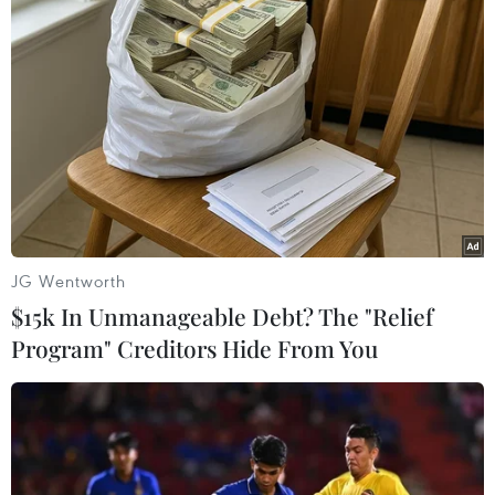
#cướp xe
#xe wave
#buôn bán vũ khí
#tang vật
Hải Dương
TP. Hải Phòng
JG Wentworth
$15k In Unmanageable Debt? The "Relief
Theo dõi VietnamPlus
Program" Creditors Hide From You