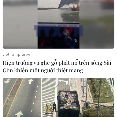
Khẩn trường khám nghiệm
hiện trường, điều tra nguyên nhân
vụ cháy chợ Biên Hòa
06/08/2026 04:37
Nâng cao hiệu quả đấu tranh phòng,
chống tội phạm và vi phạm pháp luật
vietnamplus.vn
06/08/2026 04:13
Hiện trường vụ ghe gỗ phát nổ trên sông Sài
Gòn khiến một người thiệt mạng
Cảnh báo thủ đoạn lừa đảo đưa lao
động thời vụ sang Hàn Quốc
06/08/2026 04:11