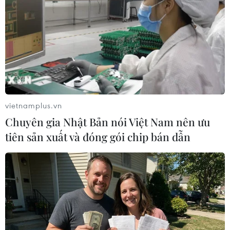
vietnamplus.vn
Chuyên gia Nhật Bản nói Việt Nam nên ưu
tiên sản xuất và đóng gói chip bán dẫn
Phá đường dây môi giới mại dâm tiếp viên
hàng không giá ngàn USD
10/08/2023 15:03
Công an TP.HCM cho biết mới triệt phá đường dây môi
giới mại dâm "ngàn USD" do Võ Thị Mỹ Hạnh, ngụ