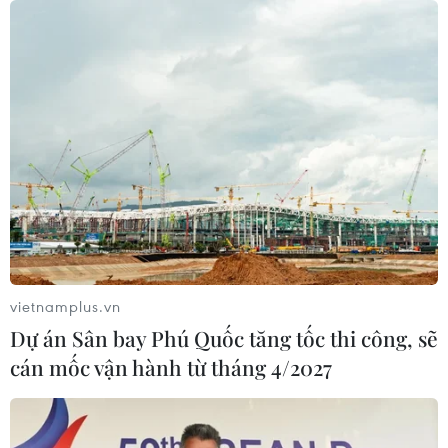
07/08/2026 04:40
Khởi tố đối tượng giả danh Công an,
lừa đảo "chạy án" tại Đắk Lắk
06/08/2026 15:07
Cảnh sát khám xét nơi ở của Huấn
"Hoa Hồng"
06/08/2026 15:04
vietnamplus.vn
Dự án Sân bay Phú Quốc tăng tốc thi công, sẽ
Bãi bỏ một số văn bản quy phạm
cán mốc vận hành từ tháng 4/2027
pháp luật không còn phù hợp
06/08/2026 09:59