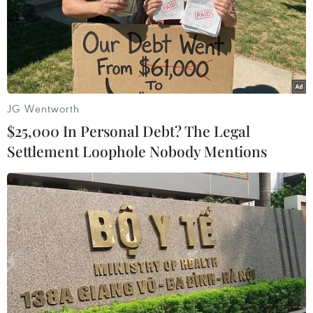
quận Gò Vấp, từng làm tiếp viên hàng không và đã
nghỉ việc từ ngày 5/10/2022, điều hành.
JG Wentworth
$25,000 In Personal Debt? The Legal
Settlement Loophole Nobody Mentions
Phá đường dây mua bán người dưới 16