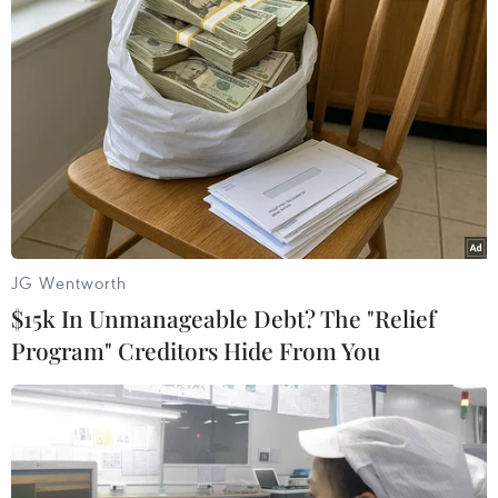
#Hải Dương
#Viện Kiểm sát Nhân dân
#Vũ Thị Tuyết
#Môi giới mại dâm
#Mạng xã hội
Hải Dương
TP. Hải Phòng
JG Wentworth
Theo dõi VietnamPlus
$15k In Unmanageable Debt? The "Relief
Program" Creditors Hide From You
TIN LIÊN QUAN