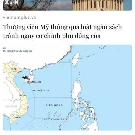
vietnamplus.vn
Trả hồ sơ vụ môi giới mại dâm ngàn đô do
Thượng viện Mỹ thông qua luật ngân sách
bị cáo có sổ khám tâm thần
tránh nguy cơ chính phủ đóng cửa
28/04/2023 07:10
Hội đồng xét xử quyết định dừng phiên tòa, trả hồ sơ
cho Viện Kiểm sát Nhân dân Thành phố Hồ Chí Minh để
xác minh đối với sổ khám bệnh chuyên khoa tâm thần
của bị cáo Lê Hoàng Long.