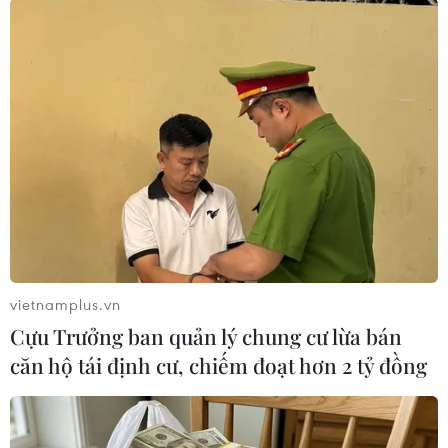
gia ở khách sạn, resort sang trọng
tại nhiều thành phố lớn.
Hiện, Phòng Cảnh sát hình sự đã bàn giao Vũ
Thị Tuyết cho Công an thành phố Hải Dương
tiếp tục điều tra, xử lý theo quy định của pháp
luật./.
vietnamplus.vn
Cựu Trưởng ban quản lý chung cư lừa bán
căn hộ tái định cư, chiếm đoạt hơn 2 tỷ đồng