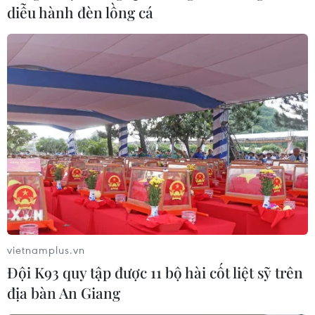
diễu hành đèn lồng cá
vietnamplus.vn
Đội K93 quy tập được 11 bộ hài cốt liệt sỹ trên
địa bàn An Giang