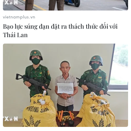
08/08/2026 01:59
vietnamplus.vn
Bạo lực súng đạn đặt ra thách thức đối với
Cần Thơ: Khởi tố 19 bị can trong vụ
Thái Lan
dàn cảnh cướp giật tại Tân Huê Viên
08/08/2026 01:33
TP Hồ Chí Minh: Bắt khẩn cấp bảo
mẫu có hành vi bạo hành trẻ tại
trường mầm non
08/08/2026 01:33
Bổ sung một số chức danh có thẩm
quyền xử phạt vi phạm hành chính