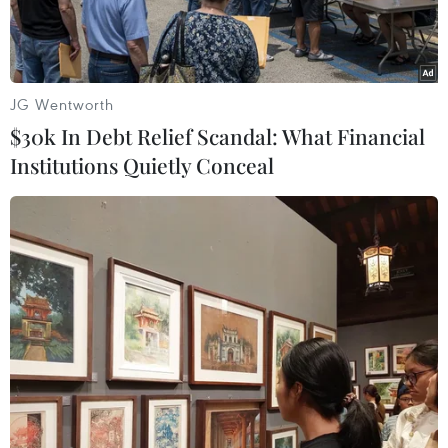
JG Wentworth
$30k In Debt Relief Scandal: What Financial
Institutions Quietly Conceal
Đối tượng Vũ Thị Tuyết tại cơ quan công an. (Ảnh: TTXVN phát)
Ngày 23/4, theo tin từ Công an tỉnh Hải Dương,
Cơ quan Cảnh sát điều tra (Công an tỉnh) đã có
quyết định khởi tố vụ án, tạm giữ hình sự đối
với Vũ Thị Tuyết (tên gọi khác là Phượng, sinh