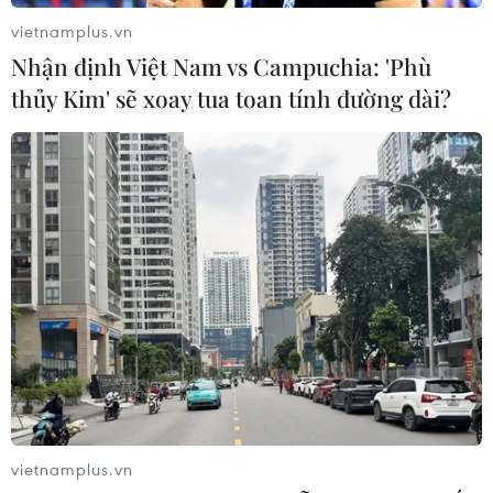
thử nghiệm điều trị Ebola tại Congo
vietnamplus.vn
04/08/2026 22:42
Nhận định Việt Nam vs Campuchia: 'Phù
thủy Kim' sẽ xoay tua toan tính đường dài?
Báo động xu hướng gia tăng người
trẻ mắc ung thư
04/08/2026 14:10
Mỹ ghi nhận ca tử vong đầu tiên
trong mùa dịch cyclosporiasis
04/08/2026 07:11
Phát hiện mới về quá trình lão hóa
vietnamplus.vn
của con người