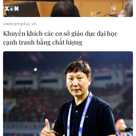
vietnamplus.vn
Khuyến khích các cơ sở giáo dục đại học
TIN CÙNG CHUYÊN MỤC
cạnh tranh bằng chất lượng
Nước thải từ máy bay có thể giúp
phát hiện sớm nguy cơ đại dịch
06/08/2026 22:30
Italy và Hy Lạp trở thành điểm nóng
của virus Tây sông Nile
06/08/2026 13:24
WHO ghi nhận tín hiệu tích cực từ