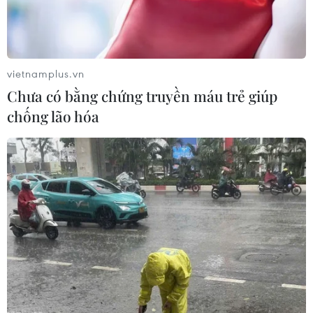
Quốc, tỷ lệ người nước ngoài mắc COVID-19 ở Hàn
Quốc đã tăng từ mức 7,7% vào đầu tháng 5 và 8,8%
vào đầu tháng 7.
vietnamplus.vn
Chưa có bằng chứng truyền máu trẻ giúp
chống lão hóa
Dịch COVID-19: Hàn Quốc kéo dài lệnh