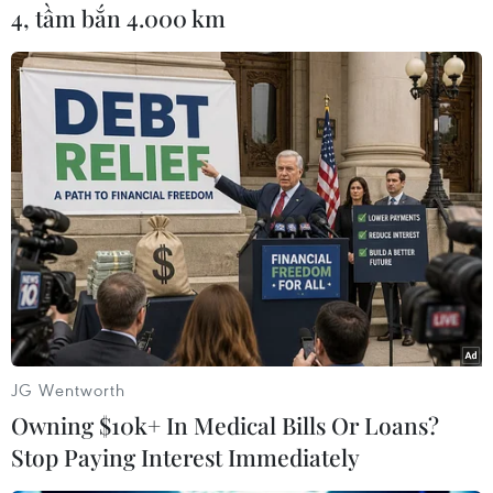
4, tầm bắn 4.000 km
(TTXVN/Vietnam+)
JG Wentworth
Owning $10k+ In Medical Bills Or Loans?
#hạn chế nhập cảnh
#miễn thị thực
#COVID-19
Stop Paying Interest Immediately
#đi lại
#hộ chiếu
Đức
Hàn Quốc
Iceland