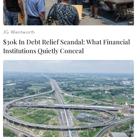
JG Wentworth
$30k In Debt Relief Scandal: What Financial
Institutions Quietly Conceal
Một điểm kiểm tra y tế tại sân bay Incheon ở Seoul (Hàn Quốc),
ngày 29/12/2020. (Ảnh: AFP/TTXVN)
Từ tuần tới, Hàn Quốc sẽ dỡ bỏ quy định hạn
chế nhập cảnh đối với hành khách đến từ các
nước Liên minh châu Âu (EU) và Khu vực