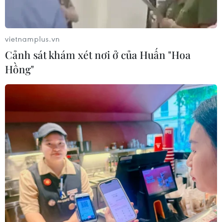
dinh dưỡng đầu đời cho trẻ?
18/07/2026 01:00
vietnamplus.vn
Cảnh sát khám xét nơi ở của Huấn "Hoa
Phân bổ ngân sách chăm sóc sức
Hồng"
khỏe và dân số: Ưu tiên các địa bàn
khó khăn
17/07/2026 22:30
Đà Nẵng tổ chức Lễ hội Sâm Ngọc
Linh 2026: Cam kết 100% sâm thật
17/07/2026 06:09
Tìm ra cơ chế gây bệnh ung thư
xương hiếm gặp