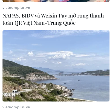
17/07/2026 01:05
vietnamplus.vn
NAPAS, BIDV và Weixin Pay mở rộng thanh
toán QR Việt Nam-Trung Quốc
Tìm lời giải cho xu hướng gia tăng
ung thư phổi ở người trẻ không hút
thuốc
17/07/2026 01:00
Liệu pháp miễn dịch mở ra hướng
điều trị bệnh Alzheimer
16/07/2026 23:00
Xem thêm
vietnamplus.vn