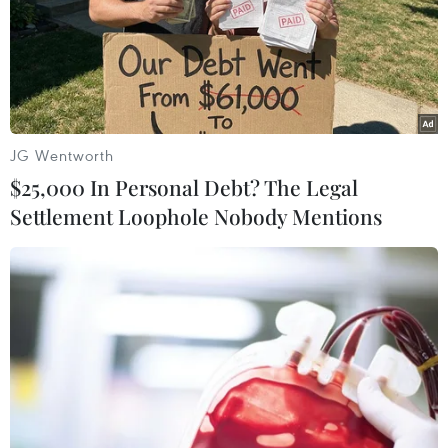
JG Wentworth
$25,000 In Personal Debt? The Legal
Settlement Loophole Nobody Mentions
Hàn Quốc ghi nhận 1/10 số ca nhiễm mới
là người nước ngoài
19/08/2021 09:38
Theo Cơ quan Kiểm soát và Phòng ngừa dịch bệnh Hàn