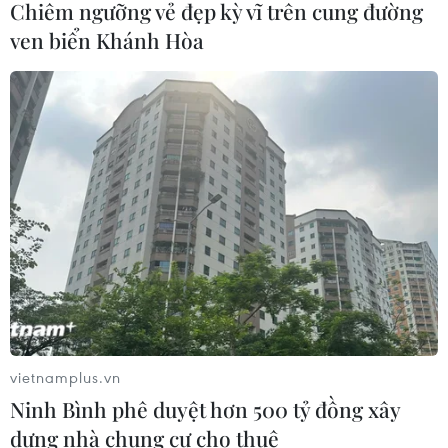
Chiêm ngưỡng vẻ đẹp kỳ vĩ trên cung đường
ven biển Khánh Hòa
CƠ QUAN CHỦ QUẢN: THÔNG TẤN XÃ VIỆT NAM
Tổng Biên tập: TRẦN TIẾN DUẨN
Phó Tổng Biên tập: NGUYỄN THỊ TÁM, KHÚC THANH
THỦY
Sở hữu trí tuệ
Quy định sử dụng
RSS
Hỗ trợ
Ngôn ngữ
TTXVN
Dịch vụ tin
Quảng cáo
vietnamplus.vn
Liên hệ
Ninh Bình phê duyệt hơn 500 tỷ đồng xây
dựng nhà chung cư cho thuê