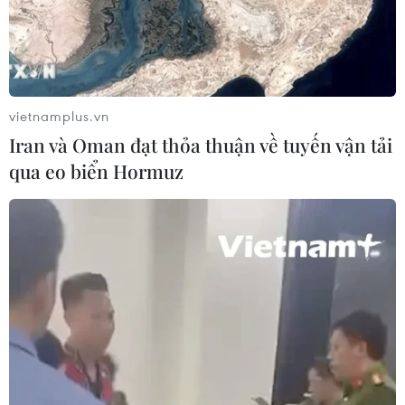
ở Thanh Hóa: 5 người tử vong, nhiều
nạn nhân cấp cứu
20/07/2026 04:17
vietnamplus.vn
Israel mở rộng vai trò "bác sỹ hề" sau
Iran và Oman đạt thỏa thuận về tuyến vận tải
xung đột, hỗ trợ phục hồi tâm lý
qua eo biển Hormuz
19/07/2026 07:17
Phía Nam châu Phi tăng cường phối
hợp ngăn chặn dịch Ebola
19/07/2026 01:03
Điều gì tạo nên niềm tin khi lựa chọn