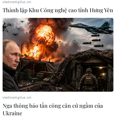
vietnamplus.vn
Thành lập Khu Công nghệ cao tỉnh Hưng Yên
Hàn Quốc đàm phán hoán đổi vaccine
phòng COVID-19 với Romania
22/08/2021 02:44
Bộ Ngoại giao Hàn Quốc nêu rõ: "Các thông tin về việc
Chính phủ Romania cung cấp vaccine miễn phí là
không đúng sự thật. Các cuộc thảo luận về hoán đổi
vaccine đang được tiến hành giữa hai bên."
vietnamplus.vn
Nga thông báo tấn công căn cứ ngầm của
Ukraine