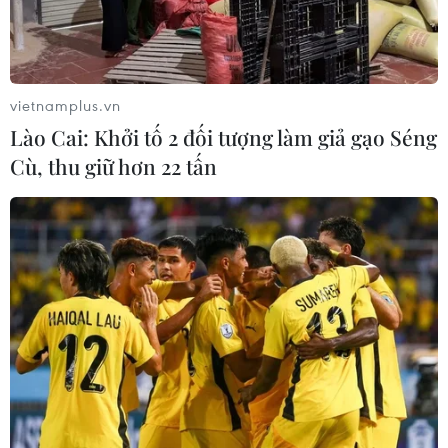
28/01/2023 11:41
NPS ngày 27/1 công bố báo cáo cho biết nguồn quỹ
hưu trí sẽ cạn kiệt vào năm 2055 nếu nước này duy trì
hệ thống chi trả hiện tại, trong khi quá trình già hóa dân
vietnamplus.vn
số vẫn ngày càng trầm trọng.
Lào Cai: Khởi tố 2 đối tượng làm giả gạo Séng
Cù, thu giữ hơn 22 tấn