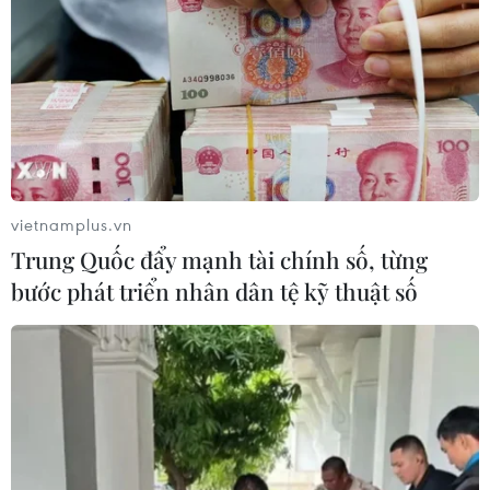
vietnamplus.vn
Trung Quốc đẩy mạnh tài chính số, từng
bước phát triển nhân dân tệ kỹ thuật số
Hàn Quốc: Sửa đổi chính sách nhập cư để
giải quyết việc già hóa dân số
18/07/2023 04:03
Bộ trưởng Tư pháp Hàn Quốc Han Dong-hoon nhấn
mạnh chính sách thị thực là một lĩnh vực liên quan lợi
ích quốc gia, không phải là lĩnh vực về bình đẳng hay