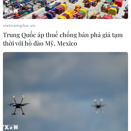
Việt Nam-New Zealand phát triển
thực chất và hiệu quả hơn
09/08/2026 02:46
vietnamplus.vn
Trung Quốc áp thuế chống bán phá giá tạm
Tổng Bí thư, Chủ tịch nước Tô Lâm
thời với hồ đào Mỹ, Mexico
lên đường thăm cấp Nhà nước
Australia và New Zealand
09/08/2026 02:00
Những lý do khiến du khách Ấn Độ
chuyển hướng sang Việt Nam
08/08/2026 23:58
Động lực mới cho hợp tác thương