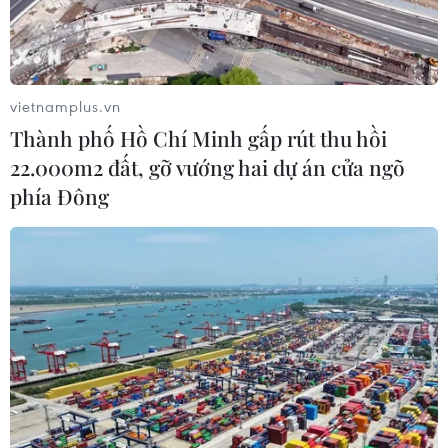
Ấn Độ dự kiến chi 8,8 tỷ USD cho
hoạt động thăm dò dầu khí biển sâu
09/08/2026 13:13
vietnamplus.vn
Thành phố Hồ Chí Minh gấp rút thu hồi
Tổng Bí thư, Chủ tịch nước Tô Lâm
22.000m2 đất, gỡ vướng hai dự án cửa ngõ
bắt đầu thăm cấp Nhà nước Australia
phía Đông
09/08/2026 12:05
Australia điều tra vụ hai máy bay suýt
va chạm tại sân bay Sydney
09/08/2026 07:04
Dấu mốc quan trọng đưa quan hệ