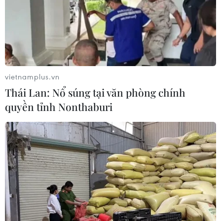
công bằng.
vietnamplus.vn
Thái Lan: Nổ súng tại văn phòng chính
quyền tỉnh Nonthaburi
Hàn Quốc tìm giải pháp ứng phó với tình
trạng già hóa dân số