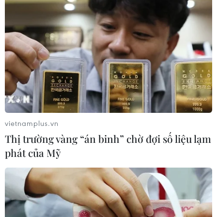
(TTXVN/Vietnam+)
#Lao động nước ngoài
#Dân số Hàn Quốc
#Người nước ngoài ở Hàn Quốc
Hàn Quốc
Theo dõi VietnamPlus
vietnamplus.vn
Thị trường vàng “án binh” chờ đợi số liệu lạm
phát của Mỹ
TIN LIÊN QUAN