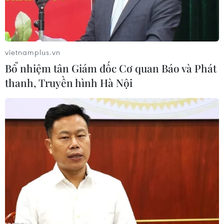
vietnamplus.vn
Bổ nhiệm tân Giám đốc Cơ quan Báo và Phát
thanh, Truyền hình Hà Nội
Con đường cây Ngân hạnh ở thành phố Asan thuộc tỉnh Nam
Chungcheong, Hàn Quốc. (Ảnh: Anh Nguyên/TTXVN)
Dữ liệu của Cơ quan Thống kê Hàn Quốc
(KOSTAT) công bố ngày 11/4 cho thấy số lượng
người nước ngoài ở Hàn Quốc có thể tăng hơn