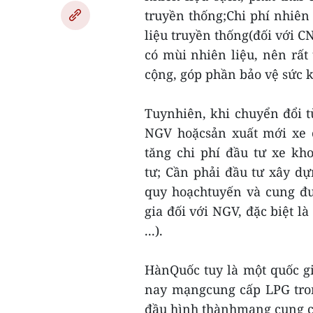
truyền thống;Chi phí nhiên 
liệu truyền thống(đối với 
có mùi nhiên liệu, nên rất 
cộng, góp phần bảo vệ sức
Tuynhiên, khi chuyển đổi t
NGV hoặcsản xuất mới xe 
tăng chi phí đầu tư xe kh
tư; Cần phải đầu tư xây d
quy hoạchtuyến và cung đư
gia đối với NGV, đặc biệt l
...).
HànQuốc tuy là một quốc g
nay mạngcung cấp LPG tron
đầu hình thànhmạng cung c