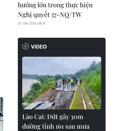
hướng lớn trong thực hiện
Nghị quyết 57-NQ/TW
07/08/2026 08:18
VIDEO
Lào Cai: Đứt gãy 30m
đường tỉnh 161 sau mưa