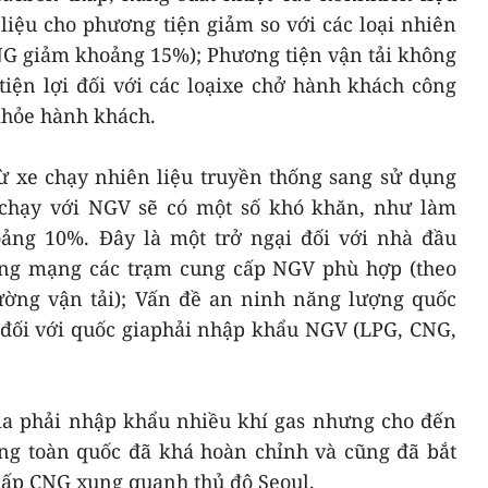
liệu cho phương tiện giảm so với các loại nhiên
CNG giảm khoảng 15%); Phương tiện vận tải không
tiện lợi đối với các loạixe chở hành khách công
 khỏe hành khách.
ừ xe chạy nhiên liệu truyền thống sang sử dụng
chạy với NGV sẽ có một số khó khăn, như làm
oảng 10%. Đây là một trở ngại đối với nhà đầu
ựng mạng các trạm cung cấp NGV phù hợp (theo
ờng vận tải); Vấn đề an ninh năng lượng quốc
à đối với quốc giaphải nhập khẩu NGV (LPG, CNG,
ia phải nhập khẩu nhiều khí gas nhưng cho đến
g toàn quốc đã khá hoàn chỉnh và cũng đã bắt
ấp CNG xung quanh thủ đô Seoul.