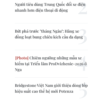
Người tiêu dùng Trung Quốc đổi xe điện
nhanh hơn điện thoại di động
Bứt phá trước "tháng Ngâu": Hãng xe
đồng loạt bung chiêu kích cầu đa dạng
Chiêm ngưỡng những mẫu xe
hiếm tại Triển lãm ProDvizhenie-2026 ở
Nga
Bridgestone Việt Nam giới thiệu dòng lốp
hiệu suất cao thế hệ mới Potenza