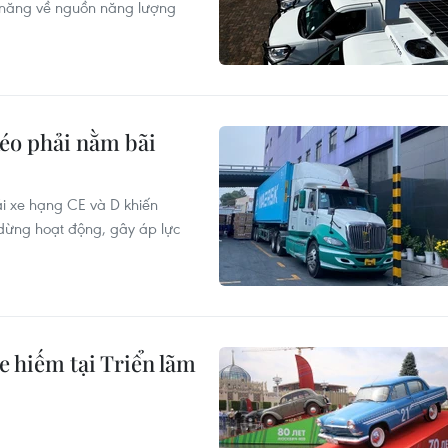
ềm năng về nguồn năng lượng
kéo phải nằm bãi
lái xe hạng CE và D khiến
dừng hoạt động, gây áp lực
hiếm tại Triển lãm