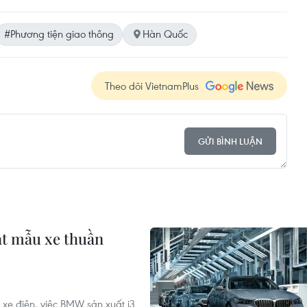
#Phương tiện giao thông
Hàn Quốc
Theo dõi VietnamPlus
GỬI BÌNH LUẬN
ạt mẫu xe thuần
 xe điện, việc BMW sản xuất i3