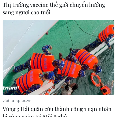
Thị trường vaccine thế giới chuyển hướng
sang người cao tuổi
Hàn-Mỹ nhất trí tăng cường răn đe trước
các mối đe dọa của Triều Tiên
19/04/2023 07:51
Tư lệnh Hạm đội Thái Bình Dương Mỹ, Đô đốc Samuel
Paparo, cho biết sẽ nỗ lực đảm bảo rằng những khí tài
của Hạm đội Thái Bình Dương có thể được triển khai
"kịp thời" để bảo vệ Hàn Quốc.
vietnamplus.vn
Vùng 3 Hải quân cứu thành công 1 nạn nhân
bị sóng cuốn tại Mũi Nghê