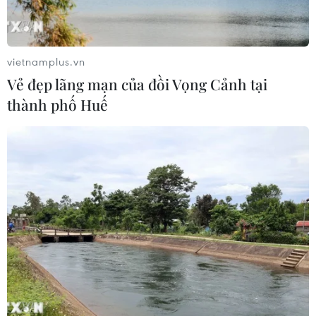
Canh tác biển - động lực mới cho
kinh tế biển Việt Nam
07/08/2026 08:14
vietnamplus.vn
Vẻ đẹp lãng mạn của đồi Vọng Cảnh tại
thành phố Huế
Giá vàng hướng tới tuần tăng mạnh
nhất kể từ tháng 1/2026
07/08/2026 08:14
Hạn hán nghiêm trọng đe dọa "huyết
mạch" kinh tế châu Âu
07/08/2026 07:58
Để trái sầu riêng đáp ứng yêu cầu