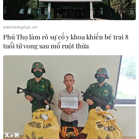
vietnamplus.vn
Phú Thọ làm rõ sự cố y khoa khiến bé trai 8
TIN CÙNG CHUYÊN MỤC
tuổi tử vong sau mổ ruột thừa
Thị trường vaccine thế giới chuyển
hướng sang người cao tuổi
08/08/2026 15:01
Chuyên gia Nhật Bản nói Việt Nam
nên ưu tiên sản xuất và đóng gói chip
bán dẫn
08/08/2026 13:28