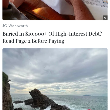
JG Wentworth
Buried In $10,000+ Of High-Interest Debt?
Read Page 2 Before Paying
Nhiều doanh nghiệp hàng đầu Hàn Quốc sẽ tháp tùng Tổng
thống Yoon Suk-yeol trong chuyến thăm Mỹ. (Ảnh:
YONHAP/TTXVN)
Theo hãng tin Yonhap, ngày 19/4, Liên đoàn
Công nghiệp Hàn Quốc (FKI) thông báo hơn 100