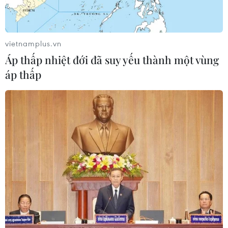
(CIA) chặn thu những nội dung liên lạc của Chính phủ
Seoul liên quan đến việc hỗ trợ Ukraine trong cuộc xung
đột với Nga.
vietnamplus.vn
Áp thấp nhiệt đới đã suy yếu thành một vùng
áp thấp
Hàn Quốc: Mỹ sẵn sàng hợp tác giải quyết