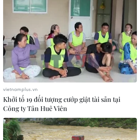
lượng
08/08/2026 01:33
Việt Nam cần theo dõi chặt chẽ các
biện pháp phòng vệ thương mại tại
Canada
08/08/2026 00:39
Libya tiến gần hơn tới mục tiêu khai
thác 2 triệu thùng dầu mỗi ngày
vietnamplus.vn
08/08/2026 00:12
Khởi tố 19 đối tượng cướp giật tài sản tại
Công ty Tân Huê Viên
Việt Nam khẳng định vị thế tại triển
lãm thương mại quốc tế của Ấn Độ
07/08/2026 23:08