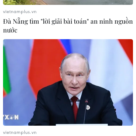
xuất khẩu bền vững
vietnamplus.vn
07/08/2026 07:34
Đà Nẵng tìm "lời giải bài toán" an ninh nguồn
nước
Tây Ninh thúc đẩy bình dân học vụ
số, tạo động lực phát triển kinh tế số
07/08/2026 07:17
Hàn Quốc đầu tư xây “Thung lũng
K-Vietnam” gắn với hậu duệ dòng họ
Lý
07/08/2026 06:30
Xem thêm
vietnamplus.vn