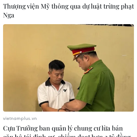
Thượng viện Mỹ thông qua dự luật trừng phạt
Nga
CƠ QUAN CHỦ QUẢN: THÔNG TẤN XÃ VIỆT NAM
Tổng Biên tập: TRẦN TIẾN DUẨN
Phó Tổng Biên tập: NGUYỄN THỊ TÁM, KHÚC THANH
THỦY
Sở hữu trí tuệ
Quy định sử dụng
RSS
Hỗ trợ
Ngôn ngữ
TTXVN
vietnamplus.vn
Dịch vụ tin
Quảng cáo
Cựu Trưởng ban quản lý chung cư lừa bán
Liên hệ
căn hộ tái định cư, chiếm đoạt hơn 2 tỷ đồng