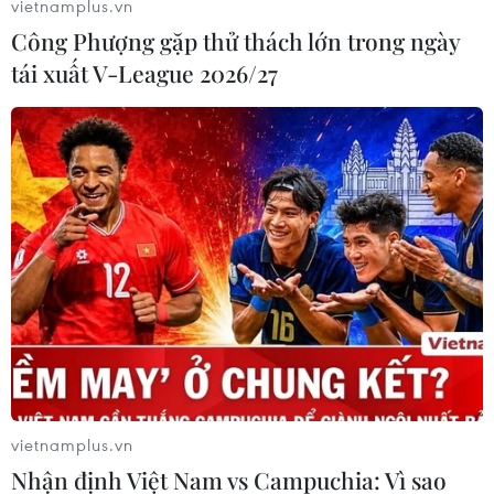
vietnamplus.vn
bàn thành phố tiếp cận nguồn vốn của các định
Công Phượng gặp thử thách lớn trong ngày
chế tài chính./.
tái xuất V-League 2026/27
Minh Thúy (Vietnam+)
vietnamplus.vn
Nhận định Việt Nam vs Campuchia: Vì sao