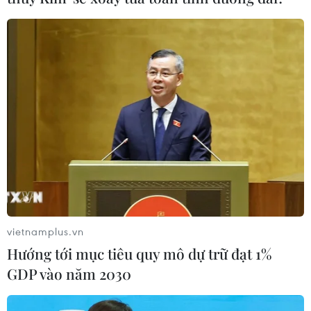
NAPAS, BIDV và Weixin Pay mở rộng
thanh toán QR Việt Nam-Trung
Quốc
06/08/2026 07:34
Làn sóng tấn công mạng nhằm vào
các quỹ đầu cơ lớn của Mỹ
06/08/2026 06:47
vietnamplus.vn
Đồng USD trước bước ngoặt do đồng
Hướng tới mục tiêu quy mô dự trữ đạt 1%
yen mạnh lên và số liệu việc làm Mỹ
GDP vào năm 2030
06/08/2026 05:14