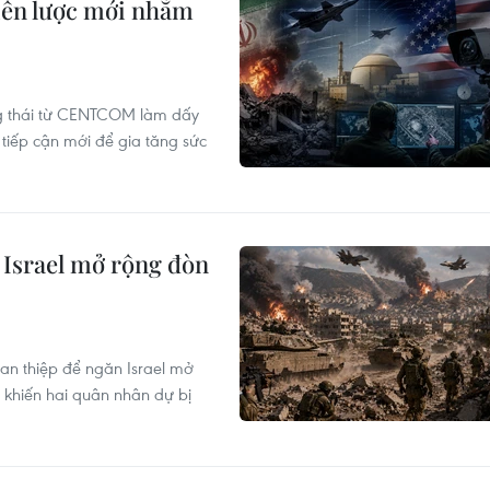
iến lược mới nhằm
ng thái từ CENTCOM làm dấy
 tiếp cận mới để gia tăng sức
 Israel mở rộng đòn
can thiệp để ngăn Israel mở
 khiến hai quân nhân dự bị