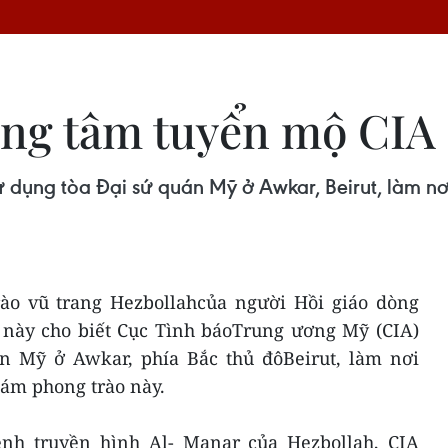
rung tâm tuyển mộ CIA
ử dụng tòa Đại sứ quán Mỹ ở Awkar, Beirut, làm n
ào vũ trang Hezbollahcủa người Hồi giáo dòng
n này cho biết Cục Tình báoTrung ương Mỹ (CIA)
n Mỹ ở Awkar, phía Bắc thủ đôBeirut, làm nơi
hám phong trào này.
ênh truyền hình Al- Manar của Hezbollah, CIA