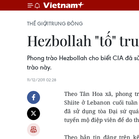
THẾ GIỚI
TRUNG ĐÔNG
Hezbollah "tố" t
Phong trào Hezbollah cho biết CIA đã s
trào này.
11/12/2011 02:28
Theo Tân Hoa xã, phong tr
Shiite ở Lebanon cuối tuầ
đã sử dụng tòa Đại sứ quá
tuyển mộ điệp viên để do t
Theo bản tin đăng trên k