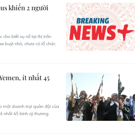
us khiến 2 người
cho biết vụ nổ tại thị trấn
e buýt nhỏ, chưa có tổ chức
Yemen, ít nhất 45
o một doanh trại quân đội của
ít nhất 45 binh sỹ thương