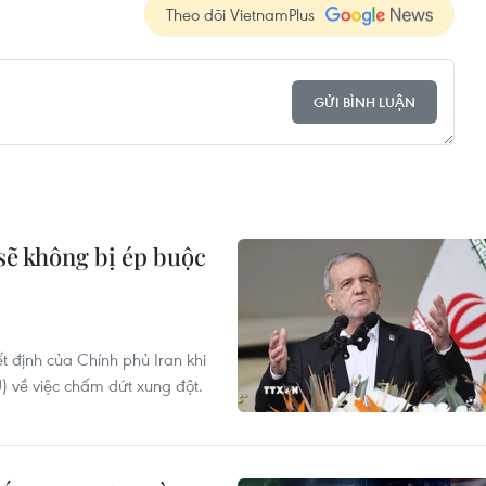
Theo dõi VietnamPlus
GỬI BÌNH LUẬN
ẽ không bị ép buộc
t định của Chính phủ Iran khi
 về việc chấm dứt xung đột.