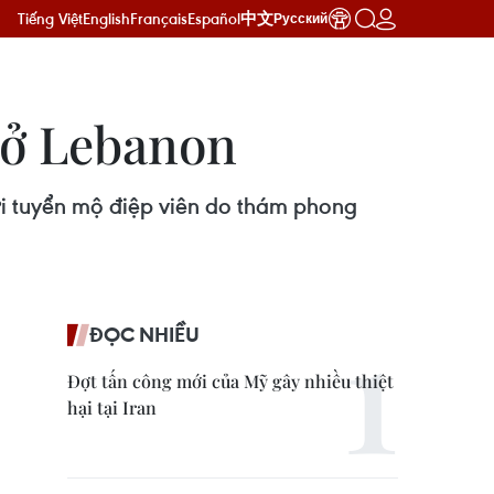
Tiếng Việt
English
Français
Español
中文
Русский
 ở Lebanon
ơi tuyển mộ điệp viên do thám phong
ĐỌC NHIỀU
Đợt tấn công mới của Mỹ gây nhiều thiệt
hại tại Iran