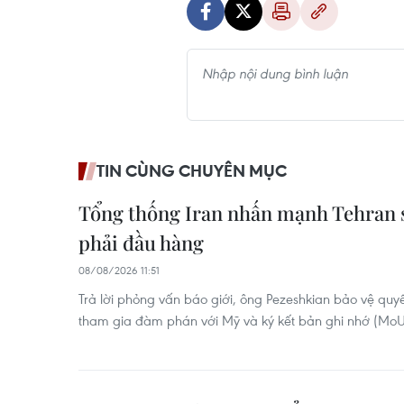
TIN CÙNG CHUYÊN MỤC
Tổng thống Iran nhấn mạnh Tehran s
phải đầu hàng
08/08/2026 11:51
Trả lời phỏng vấn báo giới, ông Pezeshkian bảo vệ quyế
tham gia đàm phán với Mỹ và ký kết bản ghi nhớ (MoU)