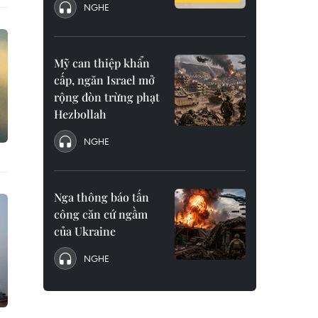
NGHE
Mỹ can thiệp khẩn
cấp, ngăn Israel mở
rộng đòn trừng phạt
Hezbollah
NGHE
Nga thông báo tấn
công căn cứ ngầm
của Ukraine
NGHE