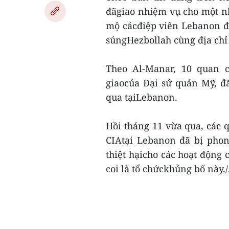
đãgiao nhiệm vụ cho một n
mộ cácđiệp viên Lebanon để
súngHezbollah cùng địa chỉ 
Theo Al-Manar, 10 quan c
giaocủa Đại sứ quán Mỹ, đ
qua tạiLebanon.
Hồi tháng 11 vừa qua, các
CIAtại Lebanon đã bị phon
thiệt hạicho các hoạt động
coi là tổ chứckhủng bố này./