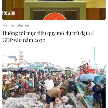
đâu.
vietnamplus.vn
Hướng tới mục tiêu quy mô dự trữ đạt 1%
GDP vào năm 2030
Hiện thực hóa FTA là cơ hội để thúc đẩy thương mại (Ảnh:
TTXVN)
Hơn 80% danh mục hàng hóa xuất khẩu đã