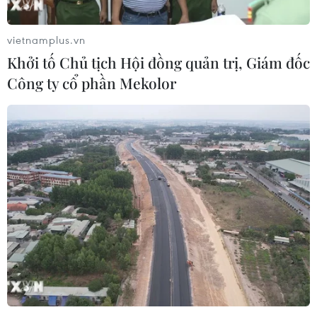
FTA thúc đẩy thương mại nông sản Việt
vietnamplus.vn
Nam-Chile
Khởi tố Chủ tịch Hội đồng quản trị, Giám đốc
16/01/2014 02:23
Công ty cổ phần Mekolor
Với việc FTA với Việt Nam có hiệu lực từ năm nay, trao
đổi các sản phẩm nông-lâm nghiệp và chăn nuôi giữa
hai nước sẽ tiếp tục đà tăng trưởng.