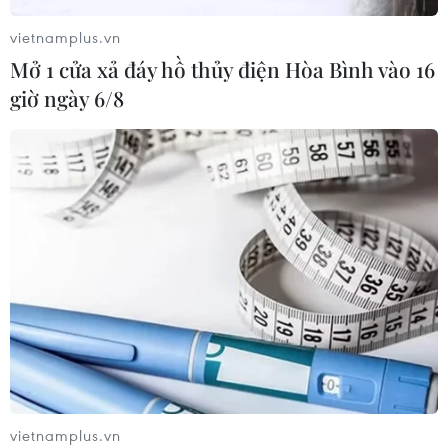
vietnamplus.vn
Mở 1 cửa xả đáy hồ thủy điện Hòa Bình vào 16
giờ ngày 6/8
CƠ QUAN CHỦ QUẢN: THÔNG TẤN XÃ VIỆT NAM
Tổng Biên tập: TRẦN TIẾN DUẨN
Phó Tổng Biên tập: NGUYỄN THỊ TÁM, KHÚC THANH
THỦY
Sở hữu trí tuệ
Quy định sử dụng
RSS
Hỗ trợ
Ngôn ngữ
TTXVN
Dịch vụ tin
Quảng cáo
Liên hệ
vietnamplus.vn