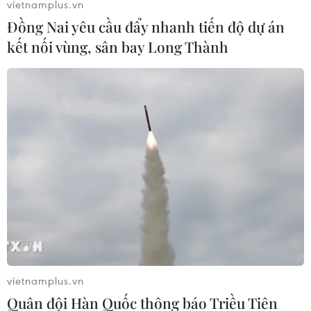
vietnamplus.vn
Đồng Nai yêu cầu đẩy nhanh tiến độ dự án
kết nối vùng, sân bay Long Thành
Chile: Cửa ngõ mở đón hàng Việt vào thị
trường Mỹ Latinh
24/12/2013 03:20
Từ 1/1/2014, hàng xuất khẩu của Việt Nam vào thị
trường Chile sẽ được miễn thuế nhập khẩu
vietnamplus.vn
Quân đội Hàn Quốc thông báo Triều Tiên