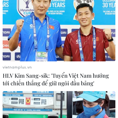
vực khác liên quan đến hàng hóa như quy tắc
xuất xứ, các biện pháp vệ sinh, kiểm dịch động
thực vật, các rào cản kỹ thuật liên quan đến
thương mại, phòng vệ thương mại và các cơ chế
hợp tác giữa hai bên trong trao đổi thương mại;
đưa ra các điều khoản trong tương lai gần, cho
phép làm sâu sắc thêm các đàm phán tiếp theo
về lĩnh vực dịch vụ và đầu tư giữa hai nước./.
(Vietnam+)
vietnamplus.vn
HLV Kim Sang-sik: 'Tuyển Việt Nam hướng
tới chiến thắng để giữ ngôi đầu bảng'