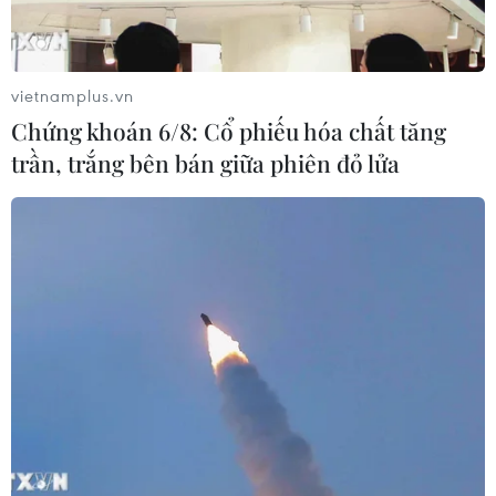
06/08/2026 08:36
vietnamplus.vn
Xăng dầu trong nước đồng loạt giảm,
Chứng khoán 6/8: Cổ phiếu hóa chất tăng
E10RON95-III xuống còn 22.324
trần, trắng bên bán giữa phiên đỏ lửa
đồng/lít
06/08/2026 08:07
Cà Mau triển khai đợt cao điểm
chống khai thác IUU
06/08/2026 07:25
Hàn Quốc mở rộng điều tra nghi vấn
thông đồng giá sang ngành hóa dầu
06/08/2026 06:56