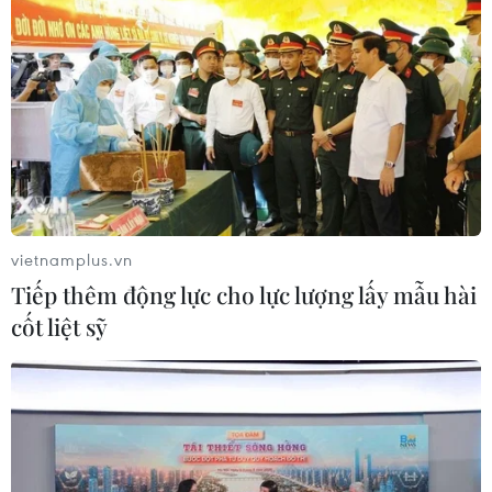
Giá vàng ngày 6/8: Bảng giá tại các
công ty vàng bạc đá quý
06/08/2026 01:54
Giá dầu thô biến động nhẹ khi triển
vọng đàm phán Trung Đông vẫn khó
đoán
vietnamplus.vn
06/08/2026 00:26
Tiếp thêm động lực cho lực lượng lấy mẫu hài
cốt liệt sỹ
Giá vàng thế giới tăng mạnh nhất kể
từ tháng Hai
06/08/2026 00:26