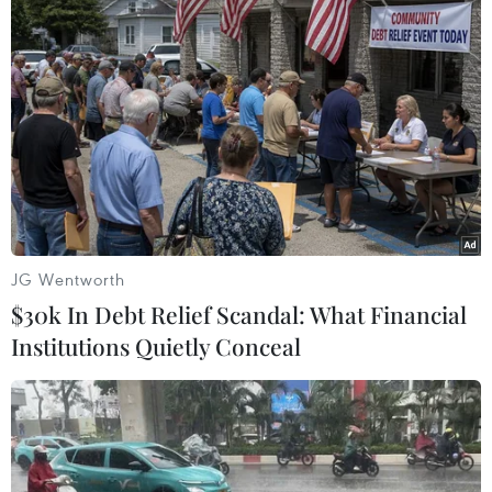
K.Kiên Giang - SHB Đà Nẵng 0-1
HAGL - Hà Nội T&T 1-1
B.Bình Dương - XMXT Sài Gòn 3-0
Ngày 23/6
V.Ninh Bình - Đồng Nai 1-1
XM V.Hải Phòng - SLNA (Hoãn)
Thanh Hóa - Đồng Tâm Long An 3-1
JG Wentworth
$30k In Debt Relief Scandal: What Financial
(TTXVN)
Institutions Quietly Conceal