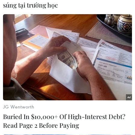
Nai. Với kết quả này, Ninh Bìnhvẫn xếp ở nửa
súng tại trường học
cuối trên bảng xếp hạng sau 13 vòng đấu.
Trong khi đó, Thanh Hóa đã không quá khó
khăn để giành chiến thắng 3-1trước đội bóng
đứng áp chót ở bảng xếp hạng, Đồng Tâm Long
An. Nguyễn Tiến Phongmở tỷ số cho Thanh Hóa
từ chấm 11m.
Phút 56, Nasty Ceh lại có một đường truyền dọn
cỗ, loại toàn bộ hàng hậuvệ của Đồng Tâm long
An để Thế Dương dễ dàng đệm bóng nâng tỷ số
trận đấu lên2-0 cho Thanh Hóa. Chỉ 7 phút sau,
JG Wentworth
xuất phát từ sai lầm của hàng tiền vệ độikhách,
Buried In $10,000+ Of High-Interest Debt?
Abass đã tung cú sút từ khoảng cách 17 m nâng
Read Page 2 Before Paying
tỷ số trận đấu lên 3-0 choThanh Hóa.