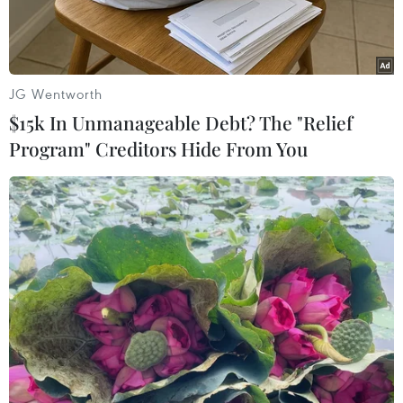
Nghệ An bị hoãn.
Việc trận đấu tại Lạch Tray bị hoãn khiến SLNA
(21 điểm) chưa thể giành lại ngôi đầu đã bị Hà
JG Wentworth
Nội T&T (23 điểm) chiếm giữ từ vòng trước, cho
$15k In Unmanageable Debt? The "Relief
dù ở vòng này thì đội bóng thủ đô cũng đã phải
Program" Creditors Hide From You
chia điểm với Hoàng Anh Gia Lai. Trong khi đó,
chiến thắng 3-1 trước Đồng Tâm Long An đã
đưa Thanh Hóa lên xếp thứ 4, chỉ kém 3 điểm so
với đội đầu bảng Hà Nội T&T.
Ở trận đấu còn lại, V.Ninh Bình đã bị Đồng Nai
chia điểm trong trận "thủy chiến" do ảnh hưởng
của cơn bão số 2.
Ngay sau tiếng còi khai cuộc của trọng tài