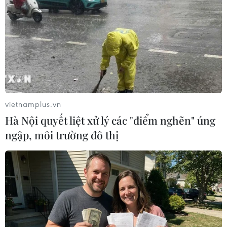
vietnamplus.vn
#The Vissai Ninh Bình
#Thanh Hóa
#Đồng nai
Hà Nội quyết liệt xử lý các "điểm nghẽn" úng
#Đồng Tâm Long An
TP. Hải Phòng
Long An
ngập, môi trường đô thị
Ninh Bình
Tây Ninh
Thanh Hóa
Anh
Theo dõi VietnamPlus