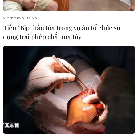
Xem thêm
vietnamplus.vn
Tiến "Bịp" hầu tòa trong vụ án tổ chức sử
dụng trái phép chất ma túy
CƠ QUAN CHỦ QUẢN: THÔNG TẤN XÃ VIỆT NAM
Tổng Biên tập: TRẦN TIẾN DUẨN
Phó Tổng Biên tập: NGUYỄN THỊ TÁM, KHÚC THANH
THỦY
Sở hữu trí tuệ
Quy định sử dụng
RSS
Hỗ trợ
Ngôn ngữ
TTXVN