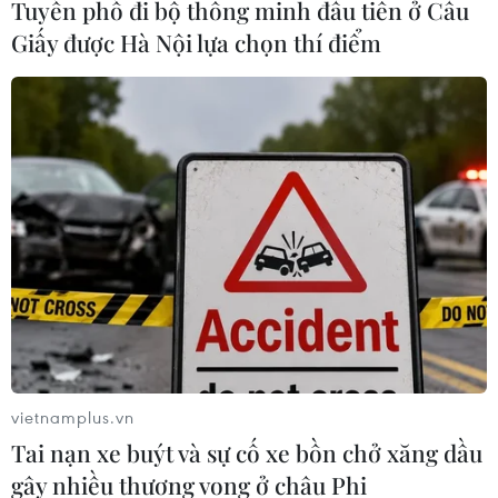
Tuyến phố đi bộ thông minh đầu tiên ở Cầu
Giấy được Hà Nội lựa chọn thí điểm
#Đầu tư nước ngoài
#Kinh tế Trung Quốc
#Thủ tướng Lý Khắc Cường
#Nhân dân tệ
#Cuộc chiến thương mại Mỹ-Trung
Trung Quốc
vietnamplus.vn
Theo dõi VietnamPlus
Tai nạn xe buýt và sự cố xe bồn chở xăng dầu
gây nhiều thương vong ở châu Phi