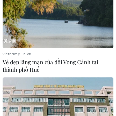
quan sau phán quyết của Tòa án Tối
cao
05/08/2026 22:58
Nhật Bản: Nội các thông qua chính
sách giảm thuế tiêu thụ thực phẩm
xuống 1%
vietnamplus.vn
05/08/2026 15:30
Vẻ đẹp lãng mạn của đồi Vọng Cảnh tại
thành phố Huế
Ngành Hải quan đẩy mạnh cải cách
thể chế và hiện đại hóa công tác
quản lý
05/08/2026 12:35
Ngân hàng trước làn sóng AI: Dữ liệu