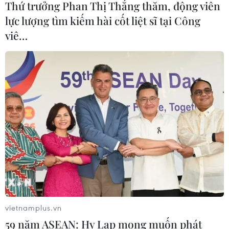
Thứ trưởng Phan Thị Thắng thăm, động viên
lực lượng tìm kiếm hài cốt liệt sĩ tại Công
viê…
Mỹ áp thuế 15% đối với nguyên liệu
quan trọng để sản xuất chip
07/08/2026 00:56
Đảng Cộng hòa đề xuất dự luật trao
thêm thẩm quyền thuế quan cho ông
Trump
07/08/2026 00:33
Mỹ: Lãi suất thế chấp tăng lên mức
cao nhất kể từ tháng Bảy năm ngoái
vietnamplus.vn
07/08/2026 00:05
59 năm ASEAN: Hy Lạp mong muốn phát