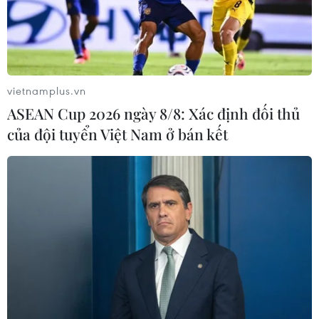
vietnamplus.vn
ASEAN Cup 2026 ngày 8/8: Xác định đối thủ
của đội tuyển Việt Nam ở bán kết
Chuyên gia: Thương chiến Mỹ-Trung khó
“hạ màn” trong năm 2020
14/11/2019 07:46
Hơn 3/4 trong số 53 nhà kinh tế lựa chọn trả lời câu hỏi
bổ sung cho biết một thỏa thuận “ngừng bắn vĩnh viễn”