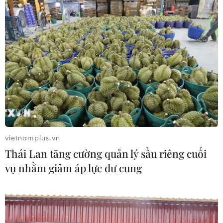
Giới phân tích lo ngại về lạm phát cao ở
Trung Quốc bị thổi phồng
11/11/2019 11:12
Tổng cục Thống kê Quốc gia Trung Quốc vừa cho biết,
CPI của nước này trong tháng 10 vừa qua tăng 3,8% so
với cùng kỳ năm ngoái, cao hơn mức tăng 3% của
tháng trước đó.
vietnamplus.vn
Thái Lan tăng cường quản lý sầu riêng cuối
vụ nhằm giảm áp lực dư cung