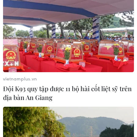
Đồng USD trước bước ngoặt do đồng
yen mạnh lên và số liệu việc làm Mỹ
06/08/2026 05:14
Lãi suất ngân hàng ngày 6/8: Kỳ hạn
3 tháng đang được mức lãi suất tối đa
06/08/2026 00:06
vietnamplus.vn
Đội K93 quy tập được 11 bộ hài cốt liệt sỹ trên
Mỹ phát tín hiệu ủng hộ ổn định
địa bàn An Giang
đồng won của Hàn Quốc
05/08/2026 23:26
Mỹ hoàn trả khoảng 100 tỷ USD thuế