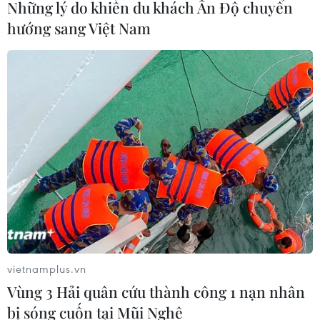
Những lý do khiến du khách Ấn Độ chuyển
hướng sang Việt Nam
Kinh tế Trung Quốc có thể tiếp tục giảm
tốc trong quý 4
14/11/2019 12:08
Tăng trưởng doanh số bán lẻ của Trung Quốc trở về
gần mức “đáy” của 16 năm, tăng 7,2% so với cùng kỳ
năm ngoái, nhưng thấp hơn mức tăng của tháng trước
đó 0,6%.
vietnamplus.vn
Vùng 3 Hải quân cứu thành công 1 nạn nhân
bị sóng cuốn tại Mũi Nghê