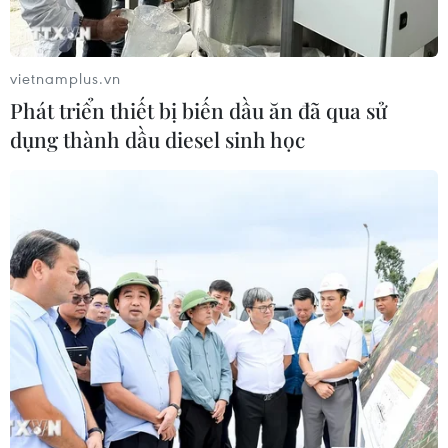
TIN CÙNG CHUYÊN MỤC
vietnamplus.vn
Cơ cấu lại vốn nhà nước tại doanh
Phát triển thiết bị biến dầu ăn đã qua sử
nghiệp gắn với mục tiêu tăng trưởng
dụng thành dầu diesel sinh học
hai con số
07/08/2026 13:16
Bộ Tài chính: Thống nhất bốn
Chương trình mục tiêu quốc gia
thành một tổng thể
07/08/2026 13:06
Tháo gỡ dứt điểm vướng mắc hiện
hữu dự án Nhà máy điện hạt nhân
Ninh Thuận