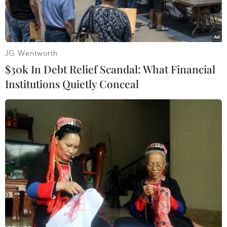
JG Wentworth
$30k In Debt Relief Scandal: What Financial
Institutions Quietly Conceal
Đồng 100 nhân dân tệ của Trung Quốc. (Nguồn: AFP/TTXVN)
Không lâu sau Hội nghị Thường trực chính phủ,
Trung Quốc đã ban hành văn bản chuyên đề ổn
định đầu tư nước ngoài.