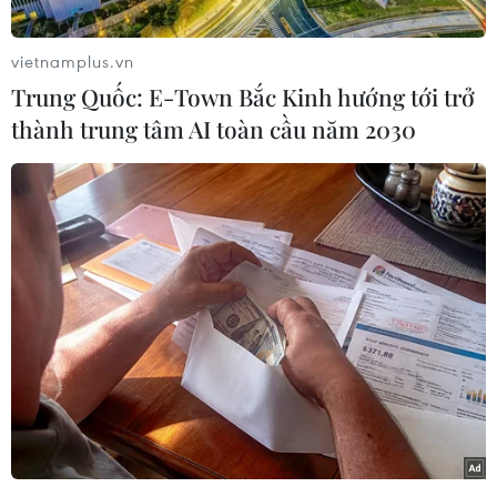
chuyên gia, tác dụng của việc tiêm chủng đạt
mức cao nhất sau 2 tuần tiêm vaccine phòng
vietnamplus.vn
COVID-19. Trường hợp mắc COVID-19 sau thời
Trung Quốc: E-Town Bắc Kinh hướng tới trở
điểm này được gọi là “lây nhiễm đột phá.”
thành trung tâm AI toàn cầu năm 2030