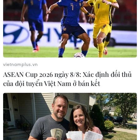
bảo vệ cơ thể hay không.
vietnamplus.vn
ASEAN Cup 2026 ngày 8/8: Xác định đối thủ
của đội tuyển Việt Nam ở bán kết
Hỏi đáp COVID-19: Điều trị cho
F0 tại nhà cần thực hiện những gì?
18/09/2021 01:11