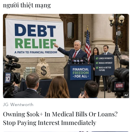
người thiệt mạng
#Lây nhiễm đột phá
#thẻ xanh COVID-19
Theo dõi VietnamPlus
TIN LIÊN QUAN
JG Wentworth
Owning $10k+ In Medical Bills Or Loans?
Stop Paying Interest Immediately