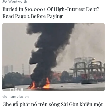
JG Wentworth
Buried In $10,000+ Of High-Interest Debt?
Read Page 2 Before Paying
(Vietnam+)
vietnamplus.vn
Ghe gỗ phát nổ trên sông Sài Gòn khiến một
#Tiêm đủ 2 mũi vaccine
#nhiễm COVID-19