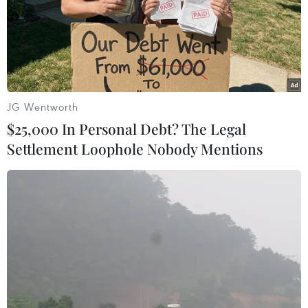
Để thực hiện trạng thái bình thường mới, khi đã đạt độ
phủ vaccine, Bộ Y tế đã ban hành hướng dẫn về việc
cách ly, điều trị cho F0 tại nhà, sau khi đã thực hiện
sàng lọc nguy cơ lây lan ra cộng đồng.
JG Wentworth
$25,000 In Personal Debt? The Legal
Settlement Loophole Nobody Mentions