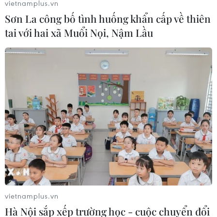
vietnamplus.vn
Sơn La công bố tình huống khẩn cấp về thiên
tai với hai xã Muổi Nọi, Nậm Lầu
Hỏi đáp COVID-19: Người ngoại
tỉnh có được vào Hà Nội sau giãn cách?
23/09/2021 02:39
Sau khi Hà Nội nới lỏng giãn cách từ 21/9, một trong
những vấn đề được quan tâm nhiều nhất là thủ tục để
ra vào thủ đô. Liệu có cần giấy chứng nhận xét nghiệm
hay thẻ xanh COVID-19?
vietnamplus.vn
Hà Nội sắp xếp trường học - cuộc chuyển đổi