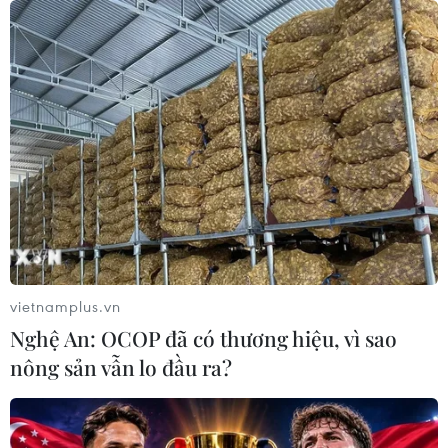
Ukraine tiếp tục dội UAV vào
kho hàng của nền tảng bán lẻ lớn tại
Nga
03/08/2026 15:02
Viện kiểm sát truy tố Shark
Bình về tội rửa tiền 320 tỷ đồng
03/08/2026 04:36
vietnamplus.vn
Nghệ An: OCOP đã có thương hiệu, vì sao
nông sản vẫn lo đầu ra?
Iran phủ nhận tuyên bố của
ông Trump về đề nghị dừng không
kích