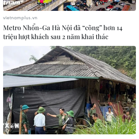
vietnamplus.vn
Metro Nhổn-Ga Hà Nội đã “cõng” hơn 14
triệu lượt khách sau 2 năm khai thác
Hỏi đáp COVID-19: Trẻ em chưa
được tiêm COVID-19, liệu có đáng lo?
21/09/2021 03:31
Hiện tại, vẫn chưa có vaccine dành cho trẻ dưới 12 tuổi.
Vì thế, chúng ta cần lưu ý một số phương pháp giúp
giảm rủi ro nếu trẻ mắc và nhiễm COVID-19.