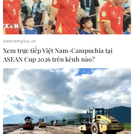
Mỹ chưa chấp thuận Israel
đánh mục tiêu năng lượng Iran
28/07/2026 15:33
vietnamplus.vn
Xem trực tiếp Việt Nam-Campuchia tại
ASEAN Cup 2026 trên kênh nào?
Chính quyền tỉnh Đồng Nai
xác minh thông tin xuất hiện cá sấu
tại suối Cây Xanh
28/07/2026 04:29
Iran khẳng định vẫn kiểm
soát tuyến hàng hải huyết mạch
Hormuz
27/07/2026 15:45