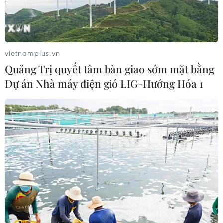
vietnamplus.vn
Quảng Trị quyết tâm bàn giao sớm mặt bằng
Dự án Nhà máy điện gió LIG-Hướng Hóa 1
TIN CÙNG CHUYÊN MỤC
Miền Bắc giảm mưa từ đêm
nay, cuối tuần chuyển nắng nóng
07/08/2026 04:41
Mỹ can thiệp khẩn cấp, ngăn
Israel mở rộng đòn trừng phạt