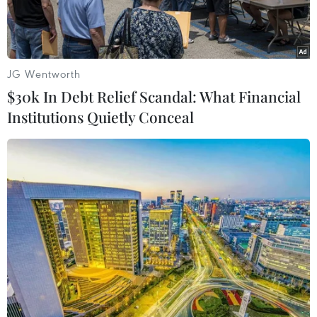
JG Wentworth
Play
$30k In Debt Relief Scandal: What Financial
Video
Institutions Quietly Conceal
Hỏi:
Nhiều người thắc mắc, nếu đã tiêm đủ 2
mũi vaccine thì có khả năng nhiễm bệnh và lây
lan cho người khác hay không?
Trả lời:
Người đã tiêm đủ liều vẫn có thể bị
nhiễm không triệu chứng hoặc nhẹ. Người được
tiêm vắc xin mà nhiễm COVID-19 đi tới vùng có
tỷ lệ tiêm chủng thấp có thể lây lan cho người
chưa tiêm vắc xin và gây bùng phát dịch. Theo